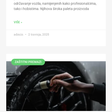
održavanje vozila, namijenjenih kako profesionalcima,
tako i hobistima. Njihova široka paleta proizvoda
VIŠE »
admin
2 travnja, 2025
ZAŠTITNI PREMAZI