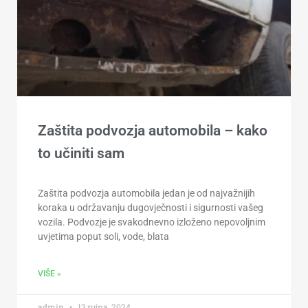
Zaštita podvozja automobila – kako
to učiniti sam
Zaštita podvozja automobila jedan je od najvažnijih
koraka u održavanju dugovječnosti i sigurnosti vašeg
vozila. Podvozje je svakodnevno izloženo nepovoljnim
uvjetima poput soli, vode, blata
VIŠE »
admin
13 rujna, 2024