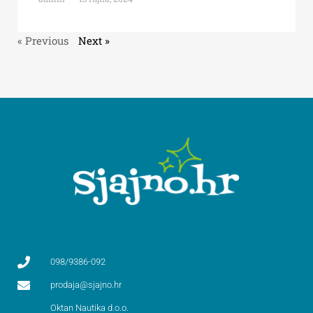
« Previous
Next »
098/9386-092
prodaja@sjajno.hr
Oktan Nautika d.o.o.