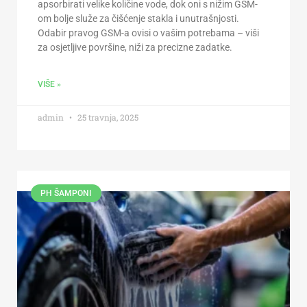
apsorbirati velike količine vode, dok oni s nižim GSM-
om bolje služe za čišćenje stakla i unutrašnjosti.
Odabir pravog GSM-a ovisi o vašim potrebama – viši
za osjetljive površine, niži za precizne zadatke.
VIŠE »
admin
25 travnja, 2025
PH ŠAMPONI