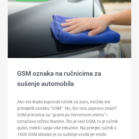
GSM oznaka na ručnicima za
sušenje automobila
Ako ste ikada kupovali ručnik za auto, možda ste
primijetili oznaku “GSM”. No, što ona zapravo znači?
GSM je kratica za “grami po četvornom metru” i
označava težinu tkanine. Što je veći GSM, to je ručnik
gušći, mekši i upija više tekućine. Na primjer, ručnik s
1600 GSM idealan je za sušenje vozila jer može