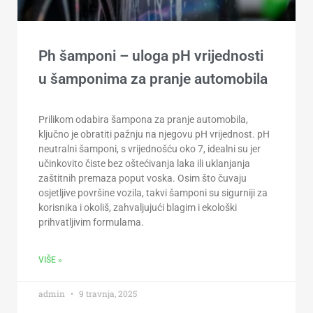
Ph šamponi – uloga pH vrijednosti
u šamponima za pranje automobila
Prilikom odabira šampona za pranje automobila,
ključno je obratiti pažnju na njegovu pH vrijednost. pH
neutralni šamponi, s vrijednošću oko 7, idealni su jer
učinkovito čiste bez oštećivanja laka ili uklanjanja
zaštitnih premaza poput voska. Osim što čuvaju
osjetljive površine vozila, takvi šamponi su sigurniji za
korisnika i okoliš, zahvaljujući blagim i ekološki
prihvatljivim formulama.
VIŠE »
admin
9 travnja, 2025