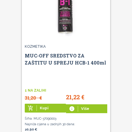
KOZMETIKA
MUC-OFF SREDSTVO ZA
ZAŠTITU U SPREJU HCB-1 400ml
1 NA ZALIHI
21,22
€
31,20
€
add_shopping_cart
Kupi
info
Više
Šifra: MUC-37090003
Najniža cijena u zadnjih 30 dana:
20,90 €