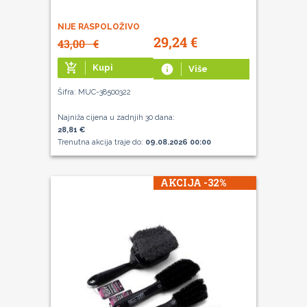
NIJE RASPOLOŽIVO
29,24
€
43,00
€
add_shopping_cart
Kupi
info
Više
Šifra: MUC-38500322
Najniža cijena u zadnjih 30 dana:
28,81 €
Trenutna akcija traje do:
09.08.2026 00:00
AKCIJA -32%