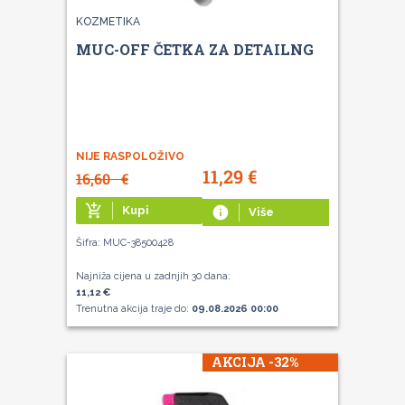
KOZMETIKA
MUC-OFF ČETKA ZA DETAILNG
NIJE RASPOLOŽIVO
11,29
€
16,60
€
add_shopping_cart
Kupi
info
Više
Šifra: MUC-38500428
Najniža cijena u zadnjih 30 dana:
11,12 €
Trenutna akcija traje do:
09.08.2026 00:00
AKCIJA -32%