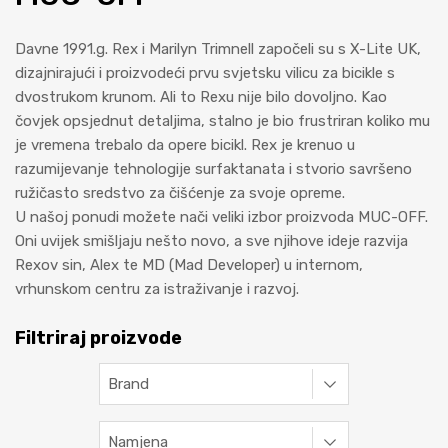
Davne 1991.g. Rex i Marilyn Trimnell započeli su s X-Lite UK,
dizajnirajući i proizvodeći prvu svjetsku vilicu za bicikle s
dvostrukom krunom. Ali to Rexu nije bilo dovoljno. Kao
čovjek opsjednut detaljima, stalno je bio frustriran koliko mu
je vremena trebalo da opere bicikl. Rex je krenuo u
razumijevanje tehnologije surfaktanata i stvorio savršeno
ružičasto sredstvo za čišćenje za svoje opreme.
U našoj ponudi možete nači veliki izbor proizvoda MUC-OFF.
Oni uvijek smišljaju nešto novo, a sve njihove ideje razvija
Rexov sin, Alex te MD (Mad Developer) u internom,
vrhunskom centru za istraživanje i razvoj.
Filtriraj proizvode
Brand
Namjena