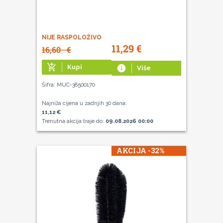
NIJE RASPOLOŽIVO
11,29
€
16,60
€
add_shopping_cart
Kupi
info
Više
Šifra: MUC-38500170
Najniža cijena u zadnjih 30 dana:
11,12 €
Trenutna akcija traje do:
09.08.2026 00:00
AKCIJA -32%