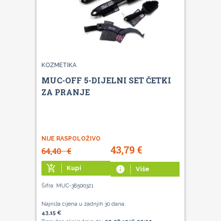
KOZMETIKA
MUC-OFF 5-DIJELNI SET ČETKI
ZA PRANJE
NIJE RASPOLOŽIVO
43,79
€
64,40
€
add_shopping_cart
Kupi
info
Više
Šifra: MUC-38500321
Najniža cijena u zadnjih 30 dana:
43,15 €