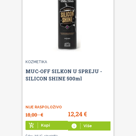
KOZMETIKA
MUC-OFF SILKON U SPREJU -
SILICON SHINE 500ml
NIJE RASPOLOŽIVO
12,24
€
18,00
€
add_shopping_cart
Kupi
info
Više