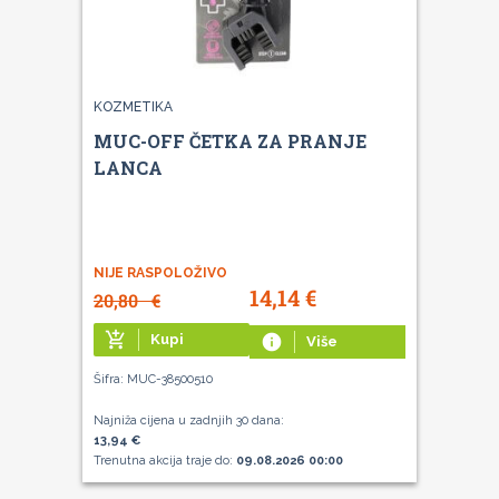
KOZMETIKA
MUC-OFF ČETKA ZA PRANJE
LANCA
NIJE RASPOLOŽIVO
14,14
€
20,80
€
add_shopping_cart
Kupi
info
Više
Šifra: MUC-38500510
Najniža cijena u zadnjih 30 dana:
13,94 €
Trenutna akcija traje do:
09.08.2026 00:00