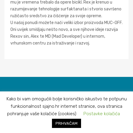
mu je vremena trebalo da opere bicikl. Rex je krenuo u
razumijevanje tehnologije surfaktanata i stvorio savršeno
ružičasto sredstvo za čišćenje za svoje opreme.
U našoj ponudi možete nači veliki izbor proizvoda MUC-OFF.
Oni uvijek smišljaju nešto novo, a sve njihove ideje razvija
Rexov sin, Alex te MD (Mad Developer) u internom,
vrhunskom centru za istraživanje i razvoj.
Kako bi vam omogućili bolje korisničko iskustvo te potpunu
funkcionalnost sjajno.hr internet stranice, ova stranica
pohranjuje vaše kolačiće (cookies)
Postavke kolačića
PRIHVAĆAM