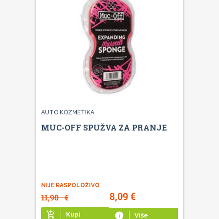
AUTO KOZMETIKA
MUC-OFF SPUŽVA ZA PRANJE
NIJE RASPOLOŽIVO
8,09
€
11,90
€
add_shopping_cart
Kupi
info
Više