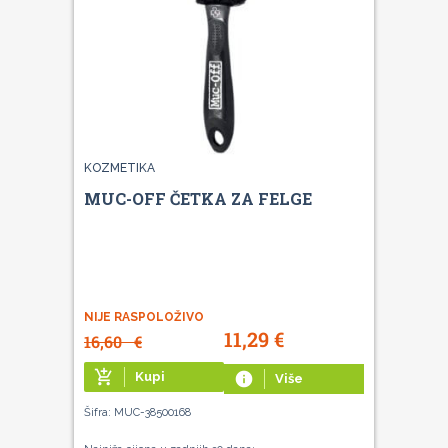
KOZMETIKA
MUC-OFF ČETKA ZA FELGE
NIJE RASPOLOŽIVO
11,29
€
16,60
€
add_shopping_cart
Kupi
info
Više
Šifra: MUC-38500168