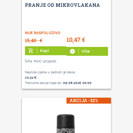
PRANJE OD MIKROVLAKANA
NIJE RASPOLOŽIVO
10,47
€
15,40
€
add_shopping_cart
Kupi
info
Više
Šifra: MUC-37130100
Najniža cijena u zadnjih 30 dana:
10,32 €
Trenutna akcija traje do:
09.08.2026 00:00
AKCIJA -32%