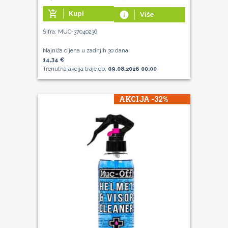
add_shopping_cart
Kupi
info
Više
Šifra: MUC-37040236
Najniža cijena u zadnjih 30 dana:
14,34 €
Trenutna akcija traje do:
09.08.2026 00:00
AKCIJA -32%