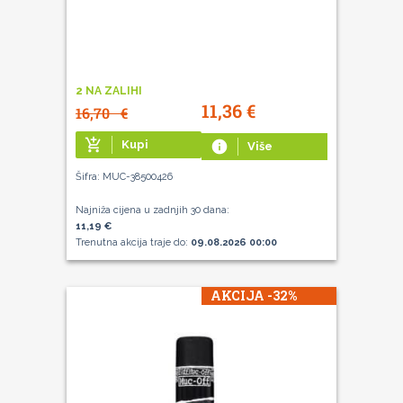
2 NA ZALIHI
11,36
€
16,70
€
add_shopping_cart
Kupi
info
Više
Šifra: MUC-38500426
Najniža cijena u zadnjih 30 dana:
11,19 €
Trenutna akcija traje do:
09.08.2026 00:00
AKCIJA -32%