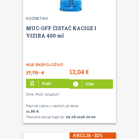
KOZMETIKA
MUC-OFF ČISTAČ KACIGE I
VIZIRA 400 ml
NIJE RASPOLOŽIVO
12,04
€
17,70
€
add_shopping_cart
Kupi
info
Više
Šifra: MUC-37040127
Najniža cijena u zadnjih 30 dana:
11,86 €
Trenutna akcija traje do:
09.08.2026 00:00
AKCIJA -32%