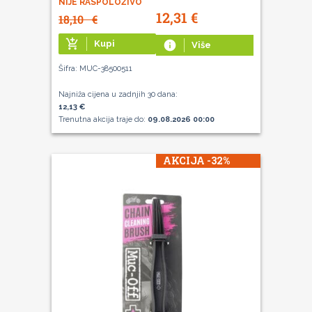
NIJE RASPOLOŽIVO
12,31
€
18,10
€
add_shopping_cart
Kupi
info
Više
Šifra: MUC-38500511
Najniža cijena u zadnjih 30 dana:
12,13 €
Trenutna akcija traje do:
09.08.2026 00:00
AKCIJA -32%