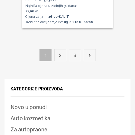
Šifra: MUC-37130082
Najniža cijena u zadnjih 30 dana:
12,06 €
Cijena za j.m.:
36,00 €/LIT
Trenutna akcija traje do:
09.08.2026 00:00
1
2
3
KATEGORIJE PROIZVODA
Novo u ponudi
Auto kozmetika
Za autopraone