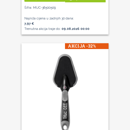
Šifra: MUC-38500509
Najniža cijena u zadnjih 30 dana:
7,97 €
Trenutna akcija traje do:
09.08.2026 00:00
AKCIJA -32%