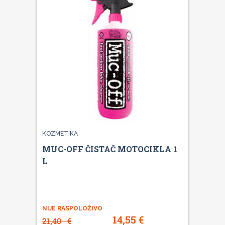
KOZMETIKA
MUC-OFF ČISTAČ MOTOCIKLA 1
L
NIJE RASPOLOŽIVO
14,55
€
21,40
€