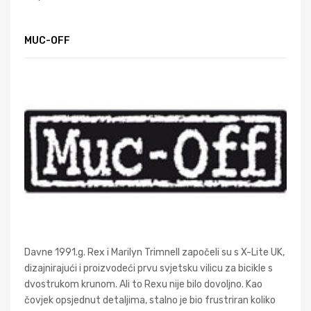
MUC-OFF
Davne 1991.g. Rex i Marilyn Trimnell započeli su s X-Lite UK,
dizajnirajući i proizvodeći prvu svjetsku vilicu za bicikle s
dvostrukom krunom. Ali to Rexu nije bilo dovoljno. Kao
čovjek opsjednut detaljima, stalno je bio frustriran koliko