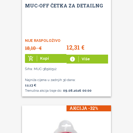
MUC-OFF ČETKA ZA DETAILNG
NIJE RASPOLOŽIVO
12,31
€
18,10
€
add_shopping_cart
Kupi
info
Više
Šifra: MUC-38500512
Najniža cijena u zadnjih 30 dana:
12,13 €
Trenutna akcija traje do:
09.08.2026 00:00
AKCIJA -32%