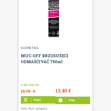
KOZMETIKA
MUC-OFF BRZOSUŠEĆI
ODMAŠĆIVAČ 750ml
2 NA ZALIHI
13,40
€
19,70
€
add_shopping_cart
Kupi
info
Više
Šifra: MUC-37040373