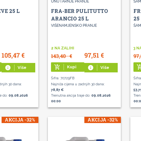
UNUTARNJE PRANJE
ŠAM
VE 25 L
FRA-BER PULITUTTO
FR
ARANCIO 25 L
25
VIŠENAMJENSKO PRANJE
ŠA
2 NA ZALIHI
3 N
105,47
€
97,51
€
143,40
€
97
add_shopping_cart
add_shoppin
info
Kupi
info
Više
Više
Šifra: 70729FB
Šifr
dnjih 30 dana:
Najniža cijena u zadnjih 30 dana:
Najn
78,87 €
53,7
je do:
09.08.2026
Trenutna akcija traje do:
09.08.2026
Tren
00:00
00:
AKCIJA -32%
AKCIJA -32%