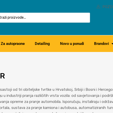
POZD
Za autopraone
Detailing
Novo u ponudi
Brandovi
ER
astoji od tri obiteljske tvrtke u Hrvatskoj, Srbiji i Bosni i Herce
u u industriji pranja različitih vrsta vozila: od savjetovanja i podr
anja opreme za pranje automobila. Isporučuju, instaliraju i održa
rtala, sustava za pranje kamiona i autobusa, automatiziranih tun