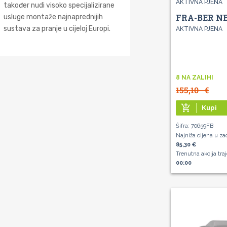
AKTIVNA PJENA
također nudi visoko specijalizirane
FRA-BER NE
usluge montaže najnaprednijih
sustava za pranje u cijeloj Europi.
AKTIVNA PJENA
8 NA ZALIHI
155,10
€
add_shopping_cart
Kupi
Šifra: 70659FB
Najniža cijena u za
85,30 €
Trenutna akcija tra
00:00