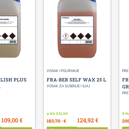
VOSAK I POLIRANJE
PRE
OLISH PLUS
FRA-BER SELF WAX 25 L
FR
L
GR
VOSAK ZA SUŠENJE I SJAJ
PRE
9 NA ZALIHI
8 N
109,00
€
124,92
€
183,70
€
29