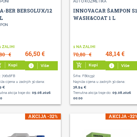
PONI
AUTO KOZMETIKA
A-BER BERSOLUX/12
INNOVACAR ŠAMPON S
 L
WASH&COAT 1 L
MPON
A ZALIHI
1 NA ZALIHI
66,50
€
48,14
€
,80
€
70,80
€
g_cart
add_shopping_cart
Kupi
info
Kupi
info
Više
Više
a: 70616FB
Šifra: FB01332
iža cijena u zadnjih 30 dana:
Najniža cijena u zadnjih 30 dana:
9 €
38,94 €
utna akcija traje do:
09.08.2026
Trenutna akcija traje do:
09.08.2026
00
00:00
AKCIJA -32%
AKCIJA -32