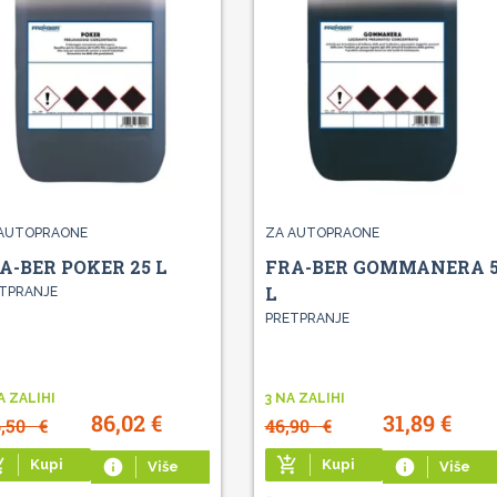
AUTOPRAONE
ZA AUTOPRAONE
A-BER POKER 25 L
FRA-BER GOMMANERA 
L
TPRANJE
PRETPRANJE
A ZALIHI
3 NA ZALIHI
86,02
€
31,89
€
6,50
€
46,90
€
g_cart
add_shopping_cart
Kupi
info
Kupi
info
Više
Više