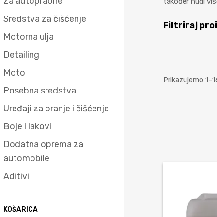
Za autopraone
također nudi vis
Sredstva za čišćenje
Filtriraj pr
Motorna ulja
Detailing
Moto
Prikazujemo 1–1
Posebna sredstva
Uređaji za pranje i čišćenje
Boje i lakovi
Dodatna oprema za
automobile
Aditivi
KOŠARICA