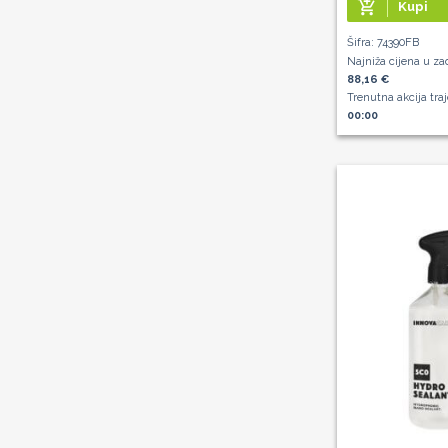
add_shopping_cart
Kupi
Šifra: 74390FB
Najniža cijena u za
88,16 €
Trenutna akcija tra
00:00