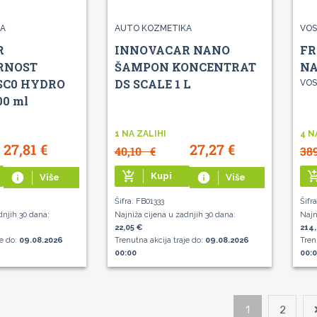
KA
AUTO KOZMETIKA
VOS
R
INNOVACAR NANO
FR
RNOST
ŠAMPON KONCENTRAT
NA
SC0 HYDRO
DS SCALE 1 L
VOS
0 ml
1 NA ZALIHI
4 N
27,81
€
27,27
€
40,10
€
38
add_shopping_cart
add_shoppin
info
Kupi
info
Više
Više
Šifra: FB01333
Šifr
dnjih 30 dana:
Najniža cijena u zadnjih 30 dana:
Najn
22,05 €
214,
je do:
09.08.2026
Trenutna akcija traje do:
09.08.2026
Tren
00:00
00:
1
2