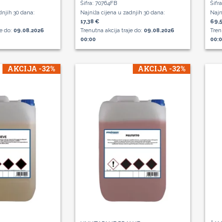
Šifra: 70764FB
Šifr
dnjih 30 dana:
Najniža cijena u zadnjih 30 dana:
Najn
17,38 €
69,5
je do:
09.08.2026
Trenutna akcija traje do:
09.08.2026
Tren
00:00
00:
AKCIJA -32%
AKCIJA -32%