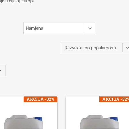
 u cijeloj Europi.
Namjena
AKCIJA -32%
AKCIJA -32