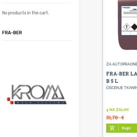
No products in the cart.
FRA-BER
ZA AUTOPRAON
FRA-BER L
B 5 L
ČIŠĆENJE TKANI
4 NA ZALIHI
31,70
€
add_shopping_cart
Kupi