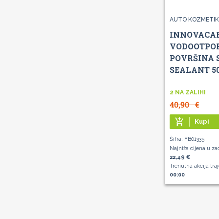
AUTO KOZMETI
INNOVACA
VODOOTPO
POVRŠINA 
SEALANT 50
2 NA ZALIHI
40,90
€
add_shopping_cart
Kupi
Šifra: FB01335
Najniža cijena u za
22,49 €
Trenutna akcija tra
00:00