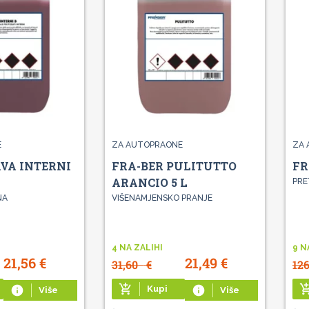
E
ZA AUTOPRAONE
ZA 
AVA INTERNI
FRA-BER PULITUTTO
FR
ARANCIO 5 L
PRE
NA
VIŠENAMJENSKO PRANJE
4 NA ZALIHI
9 N
21,56
€
21,49
€
31,60
€
12
add_shopping_cart
add_shoppin
info
Kupi
info
Više
Više