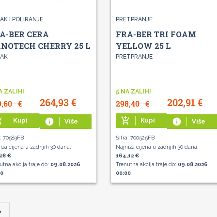
AK I POLIRANJE
PRETPRANJE
A-BER CERA
FRA-BER TRI FOAM
NOTECH CHERRY 25 L
YELLOW 25 L
AK
PRETPRANJE
A ZALIHI
5 NA ZALIHI
264,93
€
202,91
€
9,60
€
298,40
€
g_cart
add_shopping_cart
Kupi
info
Kupi
info
Više
Više
a: 70583FB
Šifra: 700525FB
iža cijena u zadnjih 30 dana:
Najniža cijena u zadnjih 30 dana:
28 €
164,12 €
utna akcija traje do:
09.08.2026
Trenutna akcija traje do:
09.08.2026
00
00:00