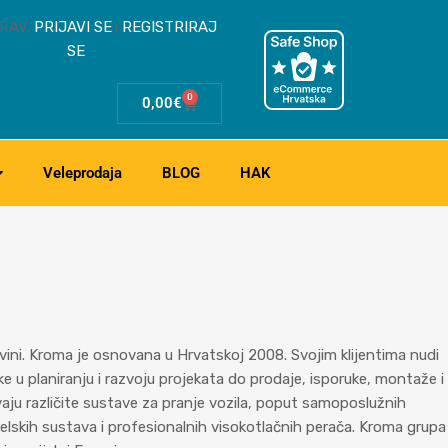
RAV.
PRIJAVI SE
REGISTRIRAJ
|
SE
0
0,00
€
Veleprodaja
BLOG
HAK
govini. Kroma je osnovana u Hrvatskoj 2008. Svojim klijentima nudi
ške u planiranju i razvoju projekata do prodaje, isporuke, montaže i
vaju različite sustave za pranje vozila, poput samoposlužnih
elskih sustava i profesionalnih visokotlačnih perača. Kroma grupa