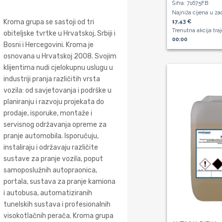
Šifra: 71675FB
Najniža cijena u za
Kroma grupa se sastoji od tri
17,43 €
Trenutna akcija tra
obiteljske tvrtke u Hrvatskoj, Srbiji i
00:00
Bosni i Hercegovini. Kroma je
osnovana u Hrvatskoj 2008. Svojim
klijentima nudi cjelokupnu uslugu u
industriji pranja različitih vrsta
vozila: od savjetovanja i podrške u
planiranju i razvoju projekata do
prodaje, isporuke, montaže i
servisnog održavanja opreme za
pranje automobila. Isporučuju,
instaliraju i održavaju različite
sustave za pranje vozila, poput
samoposlužnih autopraonica,
portala, sustava za pranje kamiona
i autobusa, automatiziranih
tunelskih sustava i profesionalnih
visokotlačnih perača. Kroma grupa