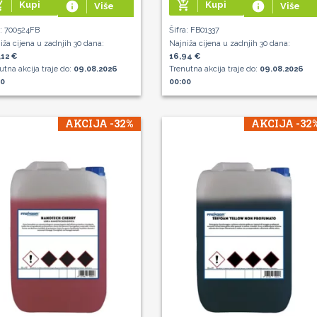
g_cart
add_shopping_cart
Kupi
info
Kupi
info
Više
Više
a: 700524FB
Šifra: FB01337
iža cijena u zadnjih 30 dana:
Najniža cijena u zadnjih 30 dana:
12 €
16,94 €
utna akcija traje do:
09.08.2026
Trenutna akcija traje do:
09.08.2026
00
00:00
AKCIJA -32%
AKCIJA -32