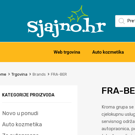
Web trgovina
Auto kozmetika
ome
Trgovina
Brands
FRA-BER
FRA-B
KATEGORIJE PROIZVODA
Kroma grupa se s
Novo u ponudi
cjelokupnu uslug
servisnog održav
Auto kozmetika
autopraonica, po