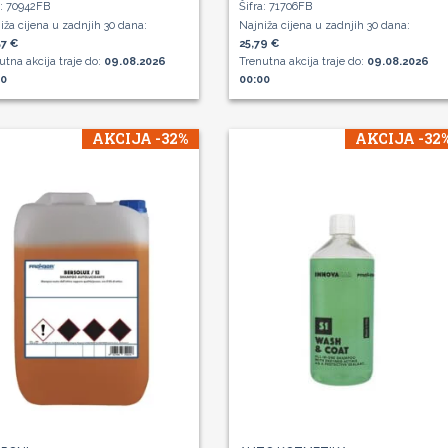
a: 70942FB
Šifra: 71706FB
iža cijena u zadnjih 30 dana:
Najniža cijena u zadnjih 30 dana:
7 €
25,79 €
utna akcija traje do:
09.08.2026
Trenutna akcija traje do:
09.08.2026
00
00:00
AKCIJA -32%
AKCIJA -32