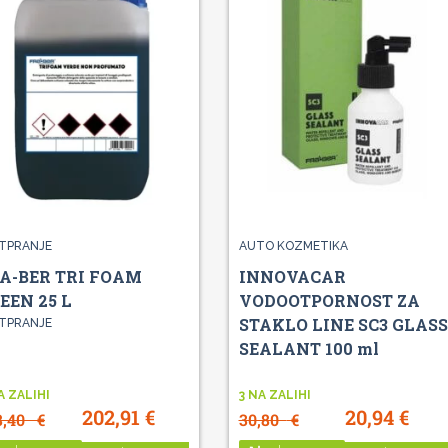
TPRANJE
AUTO KOZMETIKA
A-BER TRI FOAM
INNOVACAR
EEN 25 L
VODOOTPORNOST ZA
STAKLO LINE SC3 GLASS
TPRANJE
SEALANT 100 ml
A ZALIHI
3 NA ZALIHI
202,91
€
20,94
€
8,40
€
30,80
€