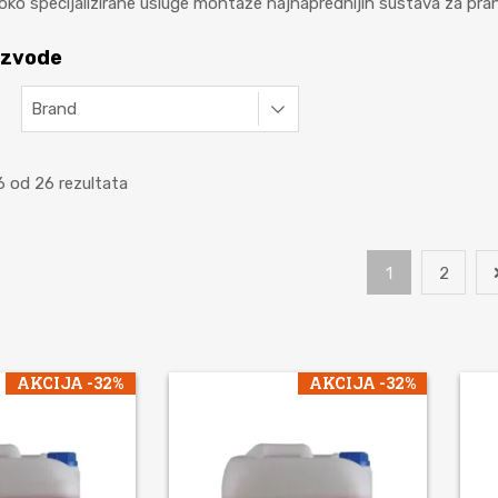
oko specijalizirane usluge montaže najnaprednijih sustava za pranje
oizvode
Brand
6 od 26 rezultata
1
2
AKCIJA -32%
AKCIJA -32%