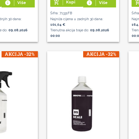
add_shopping_cart
add_shoppin
info
Kupi
info
Više
Više
Šifra: 71331FB
Šifr
dnjih 30 dana:
Najniža cijena u zadnjih 30 dana:
Najn
101,04 €
164,
je do:
09.08.2026
Trenutna akcija traje do:
09.08.2026
Tren
00:00
00:
AKCIJA -32%
AKCIJA -32%