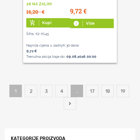
26 NA ZALIHI
9,72
€
16,20
€
add_shopping_cart
Kupi
info
Više
Šifra: K2-K145
Najniža cijena u zadnjih 30 dana:
9,72 €
Trenutna akcija traje do:
09.08.2026 00:00
1
2
3
4
…
17
18
19
KATEGORIJE PROIZVODA