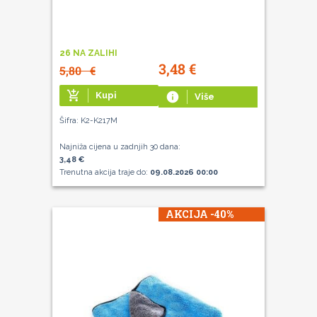
26 NA ZALIHI
3,48
€
5,80
€
add_shopping_cart
Kupi
info
Više
Šifra: K2-K217M
Najniža cijena u zadnjih 30 dana:
3,48 €
Trenutna akcija traje do:
09.08.2026 00:00
AKCIJA -40%