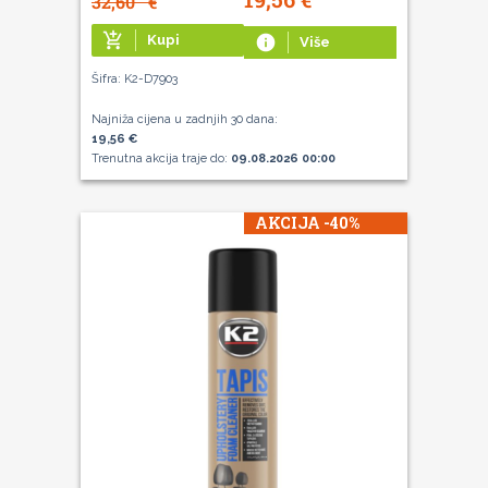
32,60
€
add_shopping_cart
Kupi
info
Više
Šifra: K2-D7903
Najniža cijena u zadnjih 30 dana:
19,56 €
Trenutna akcija traje do:
09.08.2026 00:00
AKCIJA -40%