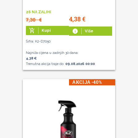
26 NA ZALIHI
4,38
€
7,30
€
add_shopping_cart
Kupi
info
Više
Šifra: K2-D7050
Najniža cijena u zadnjih 30 dana:
4,38 €
Trenutna akcija traje do:
09.08.2026 00:00
AKCIJA -40%