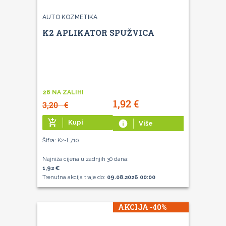
AUTO KOZMETIKA
K2 APLIKATOR SPUŽVICA
26 NA ZALIHI
1,92
€
3,20
€
add_shopping_cart
Kupi
info
Više
Šifra: K2-L710
Najniža cijena u zadnjih 30 dana:
1,92 €
Trenutna akcija traje do:
09.08.2026 00:00
AKCIJA -40%