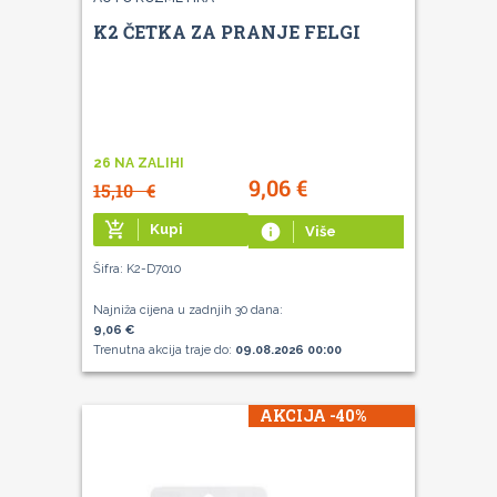
K2 ČETKA ZA PRANJE FELGI
26 NA ZALIHI
9,06
€
15,10
€
add_shopping_cart
Kupi
info
Više
Šifra: K2-D7010
Najniža cijena u zadnjih 30 dana:
9,06 €
Trenutna akcija traje do:
09.08.2026 00:00
AKCIJA -40%