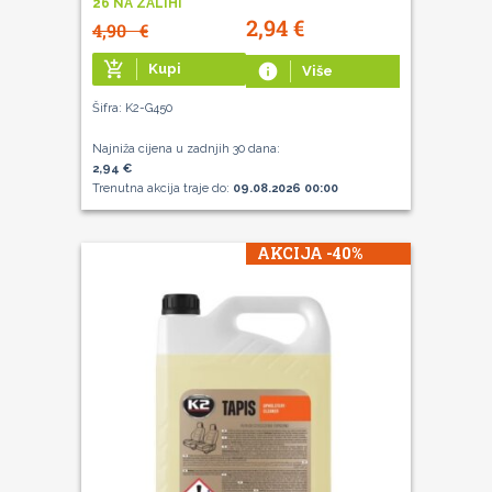
26 NA ZALIHI
2,94
€
4,90
€
add_shopping_cart
Kupi
info
Više
Šifra: K2-G450
Najniža cijena u zadnjih 30 dana:
2,94 €
Trenutna akcija traje do:
09.08.2026 00:00
AKCIJA -40%