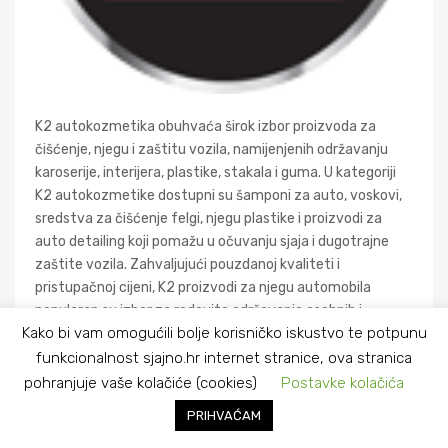
K2 autokozmetika obuhvaća širok izbor proizvoda za
čišćenje, njegu i zaštitu vozila, namijenjenih održavanju
karoserije, interijera, plastike, stakala i guma. U kategoriji
K2 autokozmetike dostupni su šamponi za auto, voskovi,
sredstva za čišćenje felgi, njegu plastike i proizvodi za
auto detailing koji pomažu u očuvanju sjaja i dugotrajne
zaštite vozila. Zahvaljujući pouzdanoj kvaliteti i
pristupačnoj cijeni, K2 proizvodi za njegu automobila
popularan su izbor za redovito održavanje osobnih i
Kako bi vam omogućili bolje korisničko iskustvo te potpunu
profesionalnih vozila.
funkcionalnost sjajno.hr internet stranice, ova stranica
pohranjuje vaše kolačiće (cookies)
Postavke kolačića
PRIHVAĆAM