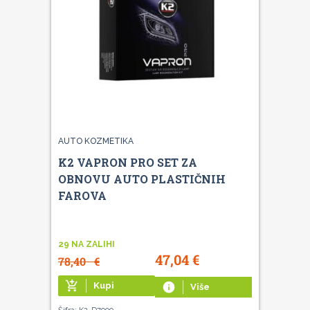
AUTO KOZMETIKA
K2 VAPRON PRO SET ZA
OBNOVU AUTO PLASTIČNIH
FAROVA
29 NA ZALIHI
47,04
€
78,40
€
add_shopping_cart
Kupi
info
Više