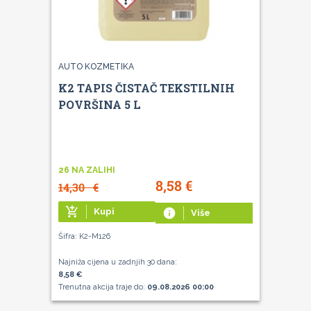
AUTO KOZMETIKA
K2 TAPIS ČISTAČ TEKSTILNIH
POVRŠINA 5 L
26 NA ZALIHI
8,58
€
14,30
€
add_shopping_cart
Kupi
info
Više
Šifra: K2-M126
Najniža cijena u zadnjih 30 dana:
8,58 €
Trenutna akcija traje do:
09.08.2026 00:00