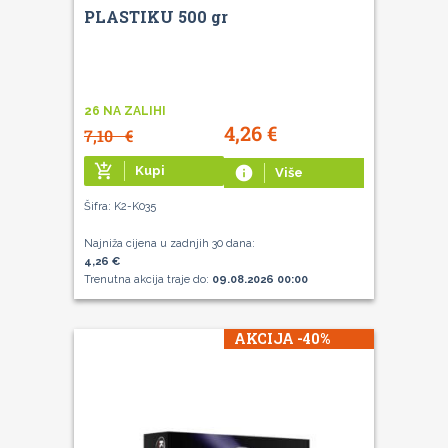
PLASTIKU 500 gr
26 NA ZALIHI
4,26
€
7,10
€
add_shopping_cart
Kupi
info
Više
Šifra: K2-K035
Najniža cijena u zadnjih 30 dana:
4,26 €
Trenutna akcija traje do:
09.08.2026 00:00
AKCIJA -40%