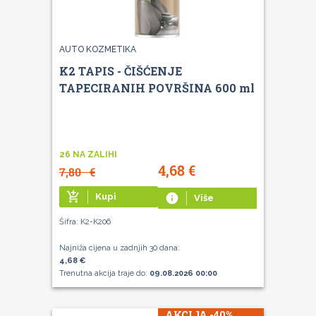
AUTO KOZMETIKA
K2 TAPIS - ČIŠĆENJE
TAPECIRANIH POVRŠINA 600 ml
26 NA ZALIHI
4,68
€
7,80
€
add_shopping_cart
Kupi
info
Više
Šifra: K2-K206
Najniža cijena u zadnjih 30 dana:
4,68 €
Trenutna akcija traje do:
09.08.2026 00:00
AKCIJA -40%