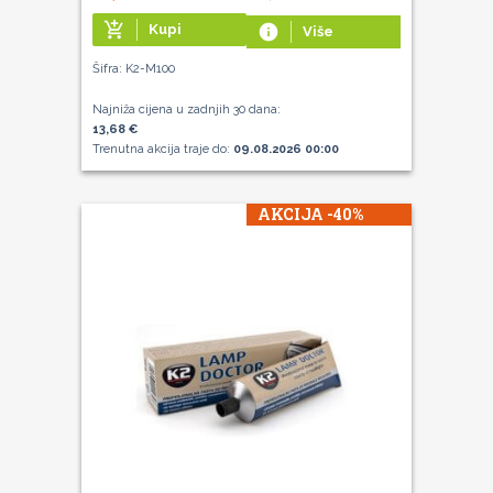
add_shopping_cart
Kupi
info
Više
Šifra: K2-M100
Najniža cijena u zadnjih 30 dana:
13,68 €
Trenutna akcija traje do:
09.08.2026 00:00
AKCIJA -40%