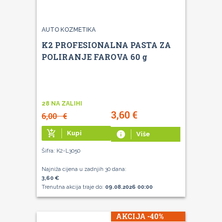
AUTO KOZMETIKA
K2 PROFESIONALNA PASTA ZA
POLIRANJE FAROVA 60 g
28 NA ZALIHI
3,60
€
6,00
€
add_shopping_cart
Kupi
info
Više
Šifra: K2-L3050
Najniža cijena u zadnjih 30 dana:
3,60 €
Trenutna akcija traje do:
09.08.2026 00:00
AKCIJA -40%