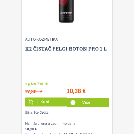
AUTO KOZMETIKA
K2 ČISTAČ FELGI ROTON PRO 1 L
29 NA ZALIHI
10,38
€
17,30
€
add_shopping_cart
Kupi
info
Više
Šifra: K2-D1001
Najniža cijena u zadnjih 30 dana:
10,38 €