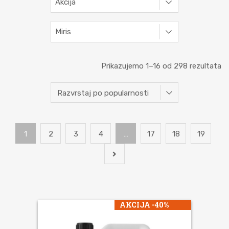
Akcija
Miris
Prikazujemo 1–16 od 298 rezultata
1
2
3
4
…
17
18
19
AKCIJA -40%