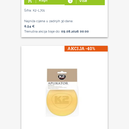
add_shopping_cart
Kupi
info
Više
Šifra: K2-L701
Najniža cijena u zadnjih 30 dana:
6,54 €
Trenutna akcija traje do:
09.08.2026 00:00
AKCIJA -40%