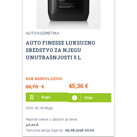
AUTO KOZMETIKA
AUTO FINESSE LUKSUZNO
SREDSTVO ZA NJEGU
UNUTRAŠNJOSTI 5 L
NIJE RASPOLOŽIVO
45,36
€
66,70
€
add_shopping_cart
Kupi
info
Više
Šifra: AC AF28332
Najniža cijena u zadnjih 30 dana:
40,02 €
Trenutna akcija traje do:
09.08.2026 00:00