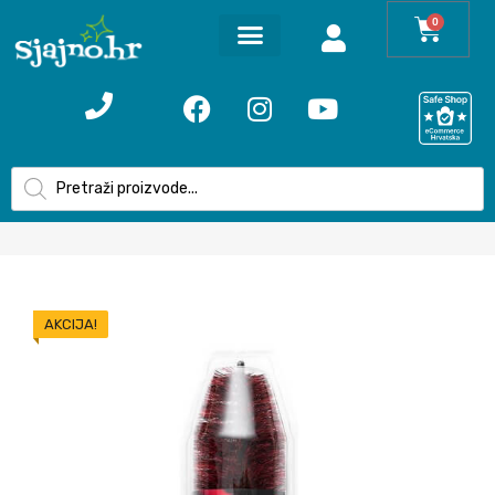
0
AKCIJA!