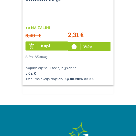
10 NA ZALIHI
2,31
€
3,40
€
add_shopping_cart
Kupi
info
Više
Šifra: AS01003
Najniža cijena u zadnjih 30 dana:
2,04 €
Trenutna akcija traje do:
09.08.2026 00:00