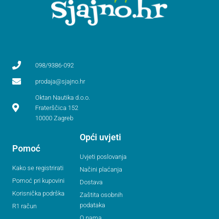
098/9386-092
prodaja@sjajno.hr
Oktan Nautika d.o.o.
Fraterščica 152
10000 Zagreb
Opći uvjeti
Pomoć
Uvjeti poslovanja
Kako se registrirati
Načini plaćanja
Pomoć pri kupovini
Dostava
Korisnička podrška
Zaštita osobnih
podataka
R1 račun
O nama