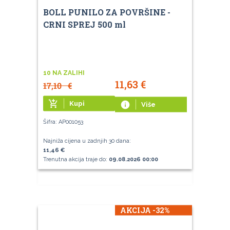
BOLL PUNILO ZA POVRŠINE -
CRNI SPREJ 500 ml
10 NA ZALIHI
11,63
€
17,10
€
add_shopping_cart
Kupi
info
Više
Šifra: AP001053
Najniža cijena u zadnjih 30 dana:
11,46 €
Trenutna akcija traje do:
09.08.2026 00:00
AKCIJA -32%