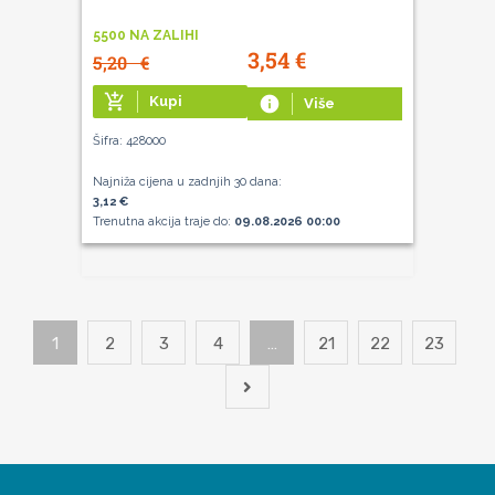
5500 NA ZALIHI
3,54
€
5,20
€
add_shopping_cart
Kupi
info
Više
Šifra: 428000
Najniža cijena u zadnjih 30 dana:
3,12 €
Trenutna akcija traje do:
09.08.2026 00:00
1
2
3
4
…
21
22
23