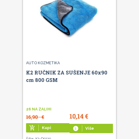
AUTO KOZMETIKA
K2 RUČNIK ZA SUŠENJE 60x90
cm 800 GSM
26 NA ZALIHI
10,14
€
16,90
€
add_shopping_cart
Kupi
info
Više
Šifra: K2-D0220