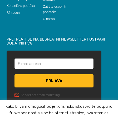
Korisnička podrška
Zaštita osobnih
podataka
R1 račun
O nama
PRETPLATI SE NA BESPLATNI NEWSLETTER I OSTVARI
DODATNIH 5%
Kako bi vam omogućili bolje korisničko iskustvo te potpunu
funkcionalnost sjajno.hr internet stranice, ova stranica