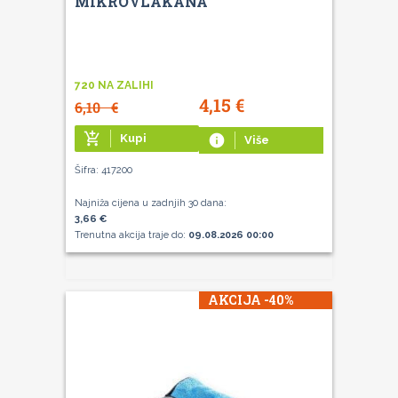
MIKROVLAKANA
720 NA ZALIHI
4,15
€
6,10
€
add_shopping_cart
Kupi
info
Više
Šifra: 417200
Najniža cijena u zadnjih 30 dana:
3,66 €
Trenutna akcija traje do:
09.08.2026 00:00
AKCIJA -40%