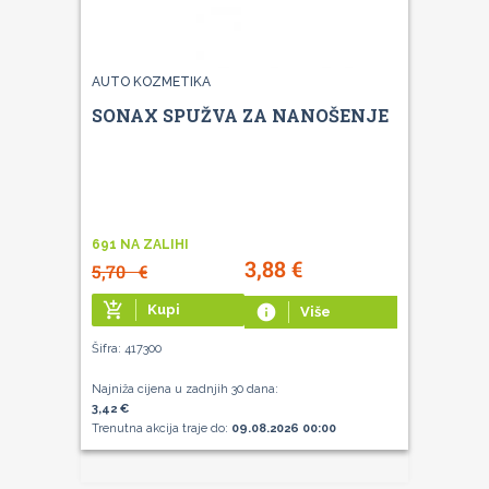
AUTO KOZMETIKA
SONAX SPUŽVA ZA NANOŠENJE
691 NA ZALIHI
3,88
€
5,70
€
add_shopping_cart
Kupi
info
Više
Šifra: 417300
Najniža cijena u zadnjih 30 dana:
3,42 €
Trenutna akcija traje do:
09.08.2026 00:00