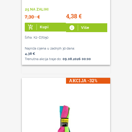
25 NA ZALIHI
4,38
€
7,30
€
add_shopping_cart
Kupi
info
Više
Šifra: K2-D7050
Najniža cijena u zadnjih 30 dana:
4,38 €
Trenutna akcija traje do:
09.08.2026 00:00
AKCIJA -32%