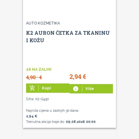
AUTO KOZMETIKA
K2 AURON ČETKA ZA TKANINU
I KOŽU
26 NA ZALIHI
2,94
€
4,90
€
add_shopping_cart
Kupi
info
Više
Šifra: K2-G450
Najniža cijena u zadnjih 30 dana:
2,94 €
Trenutna akcija traje do:
09.08.2026 00:00