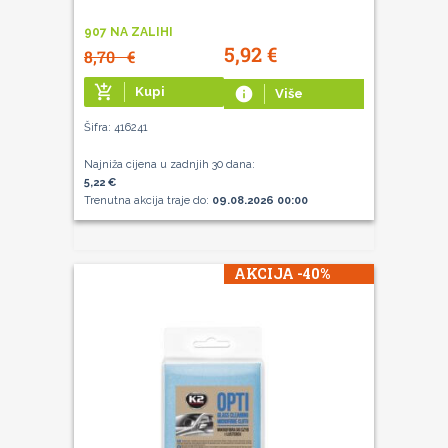
907 NA ZALIHI
5,92
€
8,70
€
add_shopping_cart
Kupi
info
Više
Šifra: 416241
Najniža cijena u zadnjih 30 dana:
5,22 €
Trenutna akcija traje do:
09.08.2026 00:00
AKCIJA -40%