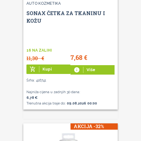
AUTO KOZMETIKA
SONAX ČETKA ZA TKANINU I
KOŽU
16 NA ZALIHI
7,68
€
11,30
€
add_shopping_cart
Kupi
info
Više
Šifra: 416741
Najniža cijena u zadnjih 30 dana:
6,78 €
Trenutna akcija traje do:
09.08.2026 00:00
AKCIJA -32%