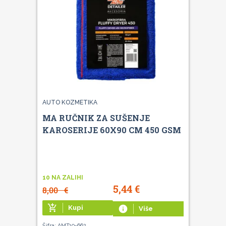
AUTO KOZMETIKA
MA RUČNIK ZA SUŠENJE
KAROSERIJE 60X90 CM 450 GSM
10 NA ZALIHI
5,44
€
8,00
€
add_shopping_cart
Kupi
info
Više
Šifra: AMT19-662