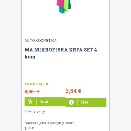
AUTO KOZMETIKA
MA MIKROFIBRA KRPA SET 4
kom
10 NA ZALIHI
3,54
€
5,20
€
add_shopping_cart
Kupi
info
Više
Šifra: AS01051
Najniža cijena u zadnjih 30 dana:
3,12 €