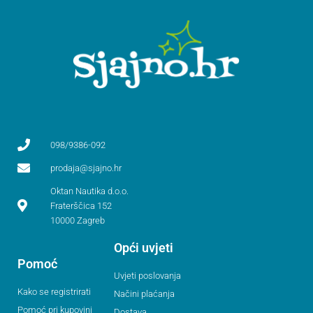
098/9386-092
prodaja@sjajno.hr
Oktan Nautika d.o.o.
Fraterščica 152
10000 Zagreb
Opći uvjeti
Pomoć
Uvjeti poslovanja
Kako se registrirati
Načini plaćanja
Pomoć pri kupovini
Dostava