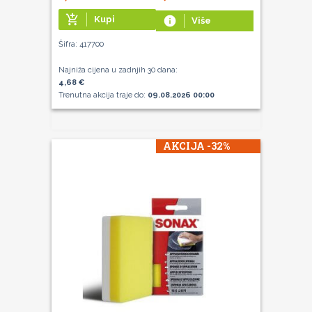
add_shopping_cart
Kupi
info
Više
Šifra: 417700
Najniža cijena u zadnjih 30 dana:
4,68 €
Trenutna akcija traje do:
09.08.2026 00:00
AKCIJA -32%