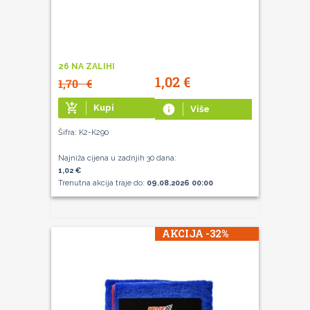
26 NA ZALIHI
1,02
€
1,70
€
add_shopping_cart
Kupi
info
Više
Šifra: K2-K290
Najniža cijena u zadnjih 30 dana:
1,02 €
Trenutna akcija traje do:
09.08.2026 00:00
AKCIJA -32%