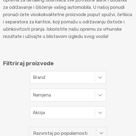
Oprema za detailing obuhvaća sve potrebne alate i dodatke
za održavanje i čišćenje vašeg automobila. U našoj ponudi
pronaći ćete visokokvalitetne proizvode poput spužvi, četkica
i separatora za kantice, koji pomažu u održavanju čistoće i
učinkovitosti pranja. Iskoristite našu opremu za vrhunske
rezultate i uživajte u blistavom izgledu svog vozila!
Filtriraj proizvode
Brand
Namjena
Akcija