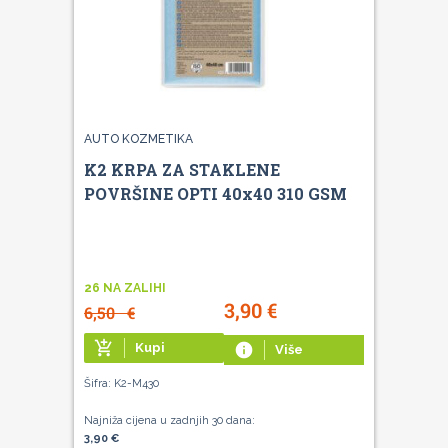
AUTO KOZMETIKA
K2 KRPA ZA STAKLENE
POVRŠINE OPTI 40x40 310 GSM
26 NA ZALIHI
3,90
€
6,50
€
add_shopping_cart
Kupi
info
Više
Šifra: K2-M430
Najniža cijena u zadnjih 30 dana:
3,90 €