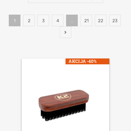
1
2
3
4
…
21
22
23
AKCIJA -40%