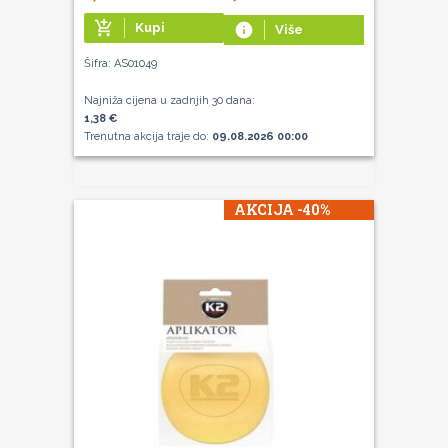
add_shopping_cart
Kupi
info
Više
Šifra: AS01049
Najniža cijena u zadnjih 30 dana:
1,38 €
Trenutna akcija traje do:
09.08.2026 00:00
AKCIJA -40%