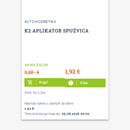
AUTO KOZMETIKA
K2 APLIKATOR SPUŽVICA
26 NA ZALIHI
1,92
€
3,20
€
add_shopping_cart
Kupi
info
Više
Šifra: K2-L710
Najniža cijena u zadnjih 30 dana:
1,92 €
Trenutna akcija traje do:
09.08.2026 00:00