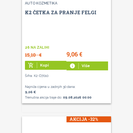
AUTO KOZMETIKA
K2 ČETKA ZA PRANJE FELGI
26 NA ZALIHI
9,06
€
15,10
€
add_shopping_cart
Kupi
info
Više
Šifra: K2-D7010
Najniža cijena u zadnjih 30 dana:
9,06 €
Trenutna akcija traje do:
09.08.2026 00:00
AKCIJA -32%