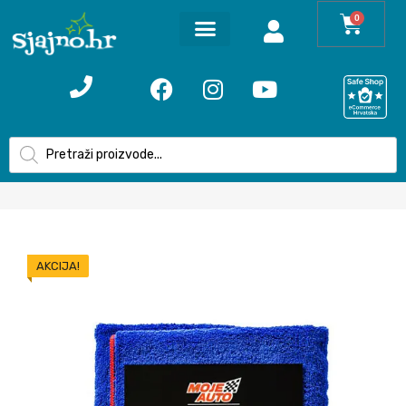
0
AKCIJA!