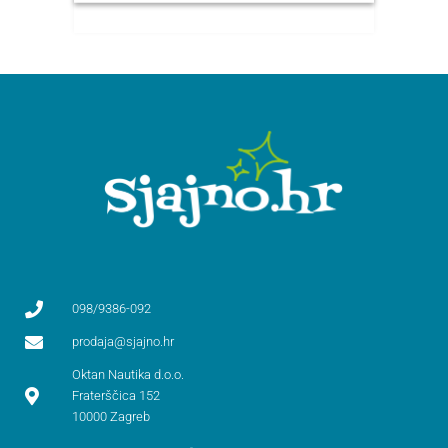
098/9386-092
prodaja@sjajno.hr
Oktan Nautika d.o.o.
Fraterščica 152
10000 Zagreb