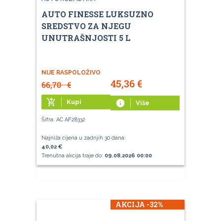
AUTO FINESSE LUKSUZNO
SREDSTVO ZA NJEGU
UNUTRAŠNJOSTI 5 L
NIJE RASPOLOŽIVO
45,36
€
66,70
€
add_shopping_cart
Kupi
info
Više
Šifra: AC AF28332
Najniža cijena u zadnjih 30 dana:
40,02 €
Trenutna akcija traje do:
09.08.2026 00:00
AKCIJA -32%