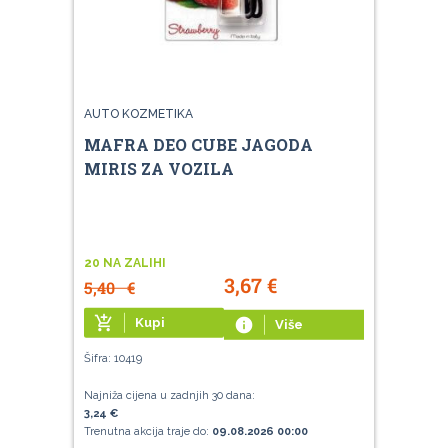
AUTO KOZMETIKA
MAFRA DEO CUBE JAGODA
MIRIS ZA VOZILA
20 NA ZALIHI
3,67
€
5,40
€
add_shopping_cart
Kupi
info
Više
Šifra: 10419
Najniža cijena u zadnjih 30 dana:
3,24 €
Trenutna akcija traje do:
09.08.2026 00:00