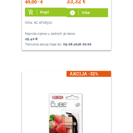
33,32
€
49,00
€
add_shopping_cart
Kupi
info
Više
Šifra: AC AF26570
Najniža cijena u zadnjih 30 dana:
29,40 €
Trenutna akcija traje do:
09.08.2026 00:00
AKCIJA -32%