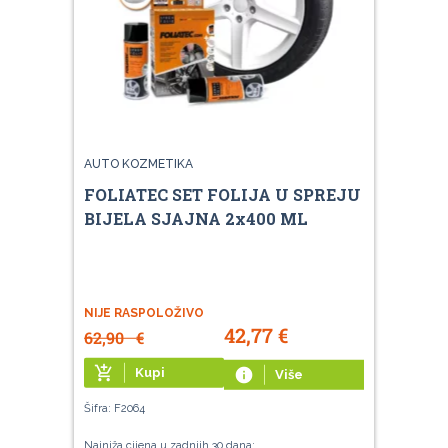
AUTO KOZMETIKA
FOLIATEC SET FOLIJA U SPREJU
BIJELA SJAJNA 2x400 ML
NIJE RASPOLOŽIVO
42,77
€
62,90
€
add_shopping_cart
Kupi
info
Više
Šifra: F2064
Najniža cijena u zadnjih 30 dana: