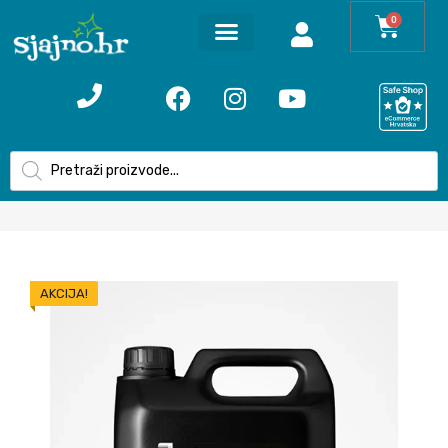
0
AKCIJA!