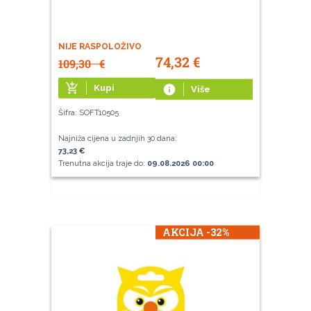
NIJE RASPOLOŽIVO
74,32
€
109,30
€
add_shopping_cart
Kupi
info
Više
Šifra: SOFT10505
Najniža cijena u zadnjih 30 dana:
73,23 €
Trenutna akcija traje do:
09.08.2026 00:00
AKCIJA -32%