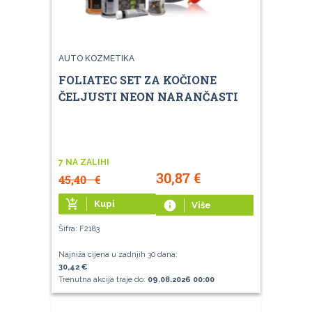
AUTO KOZMETIKA
FOLIATEC SET ZA KOČIONE
ČELJUSTI NEON NARANČASTI
7 NA ZALIHI
30,87
€
45,40
€
add_shopping_cart
Kupi
info
Više
Šifra: F2183
Najniža cijena u zadnjih 30 dana:
30,42 €
Trenutna akcija traje do:
09.08.2026 00:00