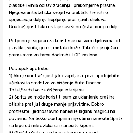
plastike i vinila od UV zračenja i prekomjerne prašine.
Njegova antistatička svojstva praktički trenutno
sprječavaju daljnje lijepljenje prašnjavih dijelova.
Unutrašnjost tako ostaje savršeno čista mnogo dulje.
Potpuno je siguran za korištenje na svim dijelovima od
plastike, vinila, gume, metala i kože. Također je nježan
prema svim vrstama dodirnih i LCD zaslona.
Postupak upotrebe:
1) Ako je unutrašnjost jako zaprljana, prvo upotrijebite
učinkovito sredstvo za čišćenje Auto Finesse
Total(Sredstvo za čišćenje interijera)
2) Spritz se može koristiti sam za uklanjanje prašine,
otisaka prstiju i druge manje prljavštine. Dobro
protresite i jednostavno nanesite laganu maglicu na
površinu. Na teško dostupnim mjestima nanesite Spritz
na krpu od mikrovlakana i nanesite krpom.
3) Obrišite čistom i suhom stranom krpe od