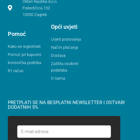
Oktan Nautika d.o.o.
Fraterščica 152
10000 Zagreb
Opći uvjeti
Pomoć
Uvjeti poslovanja
Kako se registrirati
Načini plaćanja
Pomoć pri kupovini
Dostava
Korisnička podrška
Zaštita osobnih
podataka
R1 račun
O nama
PRETPLATI SE NA BESPLATNI NEWSLETTER I OSTVARI
DODATNIH 5%