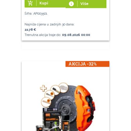
add_shopping_cart
Kupi
info
Više
Šifra: AP003501
Najniža cijena u zadnjih 30 dana:
22,78 €
Trenutna akcija traje do:
09.08.2026 00:00
AKCIJA -32%