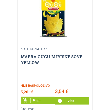
AUTO KOZMETIKA
MAFRA GUGU MIRISNE SOVE
YELLOW
NIJE RASPOLOŽIVO
3,54
€
5,20
€
add_shopping_cart
Kupi
info
Više
Šifra: 17413