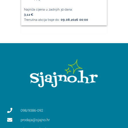
Najniža cijena u zadnjih 30 dana:
3,12 €
Trenutna akcija traje do:
09.08.2026 00:00
098/9386-092
prodaja@sjajno.hr