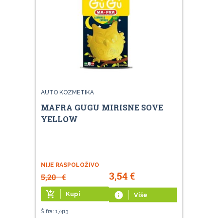
AUTO KOZMETIKA
MAFRA GUGU MIRISNE SOVE
YELLOW
NIJE RASPOLOŽIVO
3,54
€
5,20
€
add_shopping_cart
Kupi
info
Više
Šifra: 17413