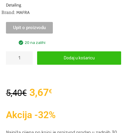
Detailing
Brand:
MAFRA
Upit o proizvodu
20 na zalihi
Dodaj u košaricu
3,67
€
5,40
€
Akcija -32%
Najniža cijena po kojoj je proizvod prodan u zadnjih 30