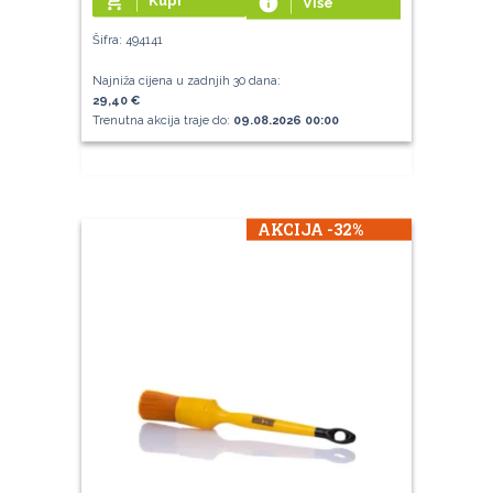
add_shopping_cart
Kupi
info
Više
Šifra: 494141
Najniža cijena u zadnjih 30 dana:
29,40 €
Trenutna akcija traje do:
09.08.2026 00:00
AKCIJA -32%