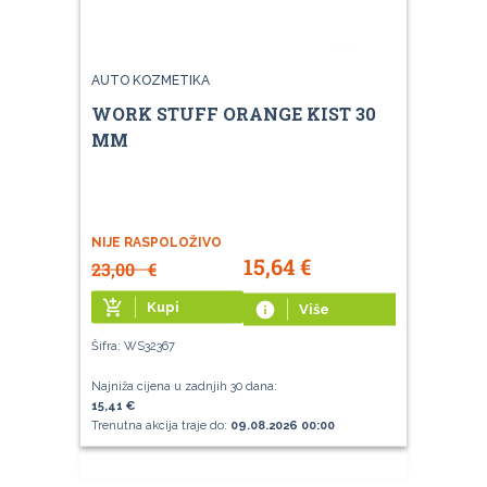
AUTO KOZMETIKA
WORK STUFF ORANGE KIST 30
MM
NIJE RASPOLOŽIVO
15,64
€
23,00
€
add_shopping_cart
Kupi
info
Više
Šifra: WS32367
Najniža cijena u zadnjih 30 dana:
15,41 €
Trenutna akcija traje do:
09.08.2026 00:00