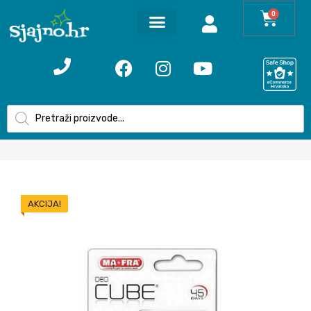
0
AKCIJA!