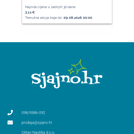
Najniža cijena u zadnjih 30 dana:
3,12 €
Trenutna akcija traje do:
09.08.2026 00:00
098/9386-092
prodaja@sjajno.hr
Oktan Nautika d.o.o.