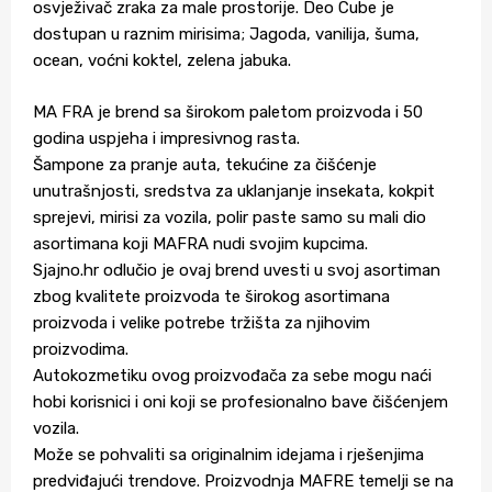
osvježivač zraka za male prostorije. Deo Cube je
dostupan u raznim mirisima; Jagoda, vanilija, šuma,
ocean, voćni koktel, zelena jabuka.
MA FRA je brend sa širokom paletom proizvoda i 50
godina uspjeha i impresivnog rasta.
Šampone za pranje auta, tekućine za čišćenje
unutrašnjosti, sredstva za uklanjanje insekata, kokpit
sprejevi, mirisi za vozila, polir paste samo su mali dio
asortimana koji MAFRA nudi svojim kupcima.
Sjajno.hr odlučio je ovaj brend uvesti u svoj asortiman
zbog kvalitete proizvoda te širokog asortimana
proizvoda i velike potrebe tržišta za njihovim
proizvodima.
Autokozmetiku ovog proizvođača za sebe mogu naći
hobi korisnici i oni koji se profesionalno bave čišćenjem
vozila.
Može se pohvaliti sa originalnim idejama i rješenjima
predviđajući trendove. Proizvodnja MAFRE temelji se na