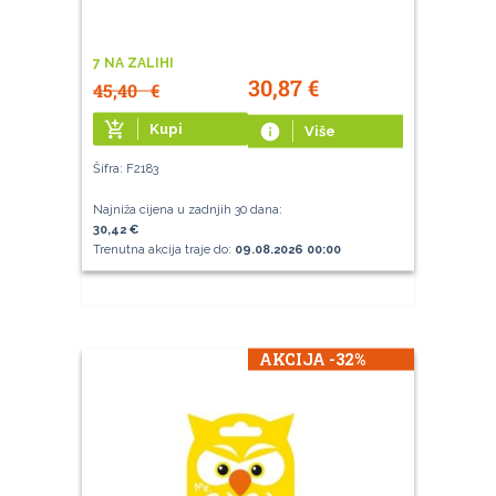
7 NA ZALIHI
30,87
€
45,40
€
add_shopping_cart
Kupi
info
Više
Šifra: F2183
Najniža cijena u zadnjih 30 dana:
30,42 €
Trenutna akcija traje do:
09.08.2026 00:00
AKCIJA -32%