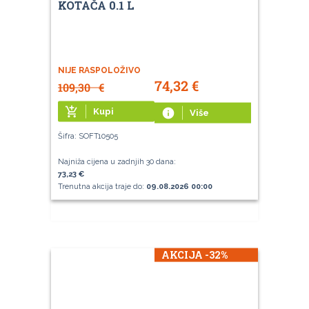
KOTAČA 0.1 L
NIJE RASPOLOŽIVO
74,32
€
109,30
€
add_shopping_cart
Kupi
info
Više
Šifra: SOFT10505
Najniža cijena u zadnjih 30 dana:
73,23 €
Trenutna akcija traje do:
09.08.2026 00:00
AKCIJA -32%