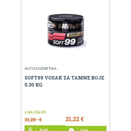
AUTO KOZMETIKA
SOFT99 VOSAK ZA TAMNE BOJE
0.30 KG
1 NA ZALIHI
21,22
€
31,20
€
add_shopping_cart
Kupi
info
Više