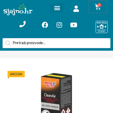
0
AKCIJA!