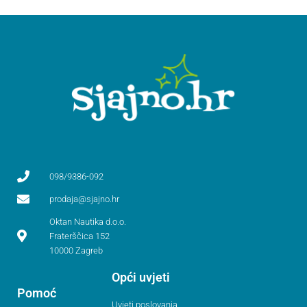
098/9386-092
prodaja@sjajno.hr
Oktan Nautika d.o.o.
Fraterščica 152
10000 Zagreb
Opći uvjeti
Pomoć
Uvjeti poslovanja