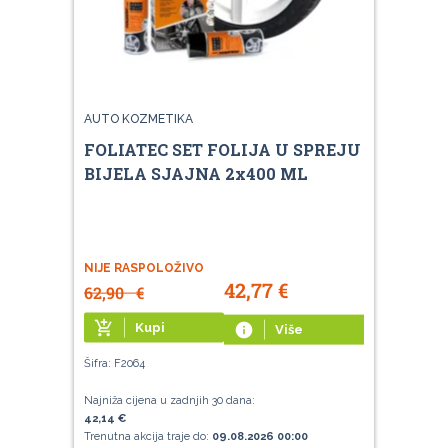
AUTO KOZMETIKA
FOLIATEC SET FOLIJA U SPREJU
BIJELA SJAJNA 2x400 ML
NIJE RASPOLOŽIVO
42,77
€
62,90
€
add_shopping_cart
Kupi
info
Više
Šifra: F2064
Najniža cijena u zadnjih 30 dana:
42,14 €
Trenutna akcija traje do:
09.08.2026 00:00