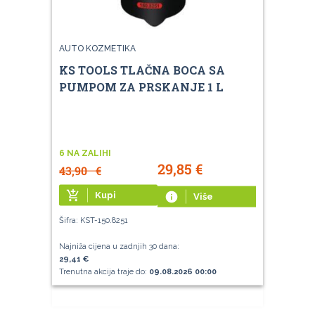
AUTO KOZMETIKA
KS TOOLS TLAČNA BOCA SA
PUMPOM ZA PRSKANJE 1 L
6 NA ZALIHI
29,85
€
43,90
€
add_shopping_cart
Kupi
info
Više
Šifra: KST-150.8251
Najniža cijena u zadnjih 30 dana:
29,41 €
Trenutna akcija traje do:
09.08.2026 00:00