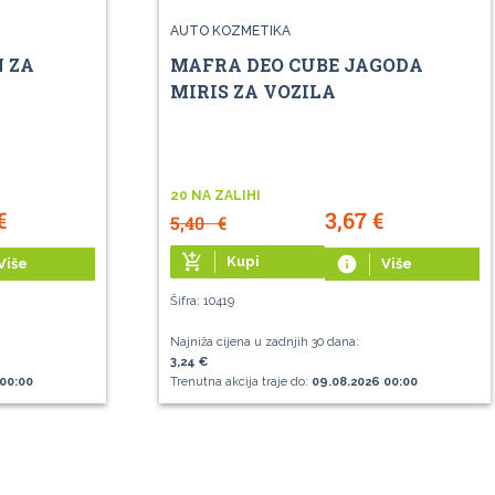
AUTO KOZMETIKA
 ZA
MAFRA DEO CUBE JAGODA
MIRIS ZA VOZILA
20 NA ZALIHI
€
3,67
€
5,40
€
add_shopping_cart
Kupi
info
Više
Više
Šifra: 10419
Najniža cijena u zadnjih 30 dana:
3,24 €
00:00
Trenutna akcija traje do:
09.08.2026 00:00