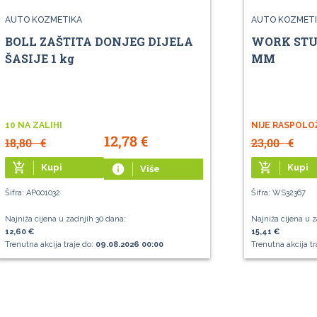
AUTO KOZMETIKA
AUTO KOZMETI
BOLL ZAŠTITA DONJEG DIJELA
WORK STU
ŠASIJE 1 kg
MM
10 NA ZALIHI
NIJE RASPOLO
12,78
€
18,80
€
23,00
€
add_shopping_cart
add_shopping_cart
Kupi
info
Kupi
Više
Šifra: AP001032
Šifra: WS32367
Najniža cijena u zadnjih 30 dana:
Najniža cijena u z
12,60 €
15,41 €
Trenutna akcija traje do:
09.08.2026 00:00
Trenutna akcija tr