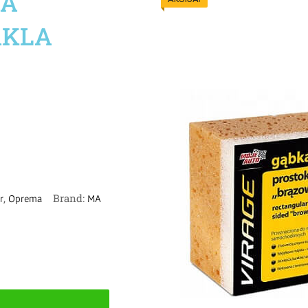
ZA
AKLA
,
Brand:
r
Oprema
MA