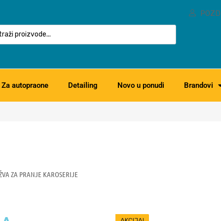
POZD
Za autopraone
Detailing
Novo u ponudi
Brandovi
VA ZA PRANJE KAROSERIJE
AKCIJA!