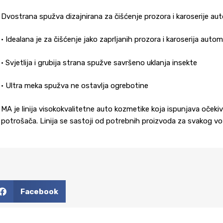
Dvostrana spužva dizajnirana za čišćenje prozora i karoserije auto
• Idealana je za čišćenje jako zaprljanih prozora i karoserija auto
• Svjetlija i grubija strana spužve savršeno uklanja insekte
• Ultra meka spužva ne ostavlja ogrebotine
MA je linija visokokvalitetne auto kozmetike koja ispunjava očeki
potrošača. Linija se sastoji od potrebnih proizvoda za svakog vo
Facebook