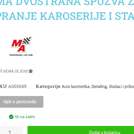
MA DVOSTRANA SPUŽVA 
PRANJE KAROSERIJE I ST
OŠ NEMA OCJENE
SKU
AS01049
Kategorije
,
,
Auto kozmetika
Detailing
Dodaci i pribo
Upit o proizvodu
10 na zalihi
Dodaj u košaricu