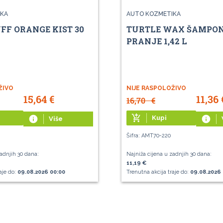
KA
AUTO KOZMETIKA
FF ORANGE KIST 30
TURTLE WAX ŠAMPON
PRANJE 1,42 L
ŽIVO
NIJE RASPOLOŽIVO
15,64
€
11,36
16,70
€
add_shopping_cart
info
Kupi
info
Više
Šifra: AMT70-220
adnjih 30 dana:
Najniža cijena u zadnjih 30 dana:
11,19 €
aje do:
09.08.2026 00:00
Trenutna akcija traje do:
09.08.2026 