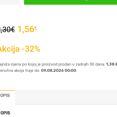
1,56
€
2,30
€
Akcija -32%
ajniža cijena po kojoj je proizvod prodan u zadnjih 30 dana:
1,38 
renutna akcija traje do:
09.08.2026 00:00
.
OPIS
OPIS