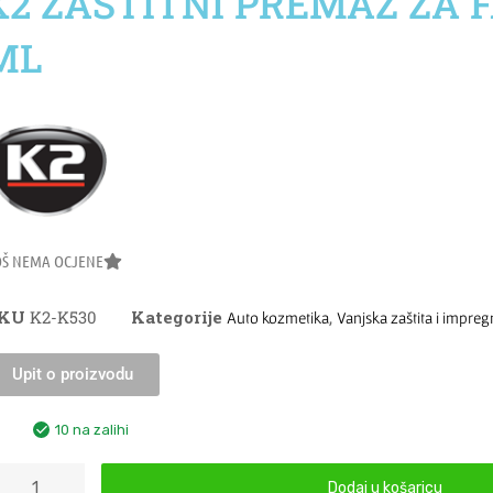
K2 ZAŠTITNI PREMAZ ZA 
ML
OŠ NEMA OCJENE
SKU
K2-K530
Kategorije
,
Auto kozmetika
Vanjska zaštita i impreg
Upit o proizvodu
10 na zalihi
Dodaj u košaricu