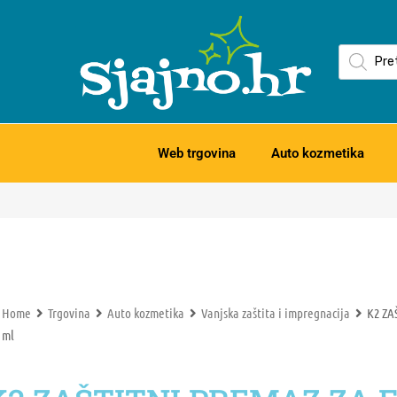
Web trgovina
Auto kozmetika
Home
Trgovina
Auto kozmetika
Vanjska zaštita i impregnacija
K2 ZA
ml