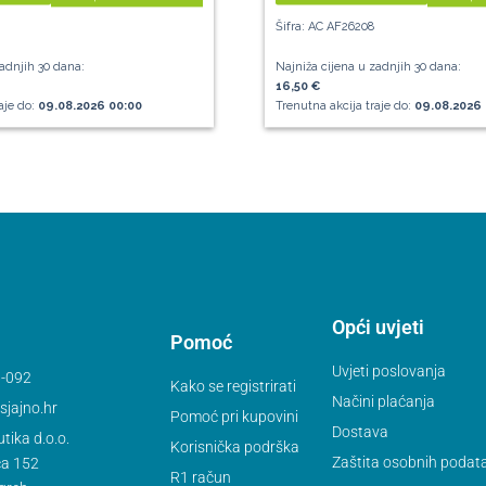
Šifra: AC AF26208
adnjih 30 dana:
Najniža cijena u zadnjih 30 dana:
16,50 €
aje do:
09.08.2026 00:00
Trenutna akcija traje do:
09.08.2026 
Opći uvjeti
Pomoć
Uvjeti poslovanja
-092
Kako se registrirati
Načini plaćanja
jajno.hr
Pomoć pri kupovini
Dostava
tika d.o.o.
Korisnička podrška
Zaštita osobnih podat
ca 152
R1 račun