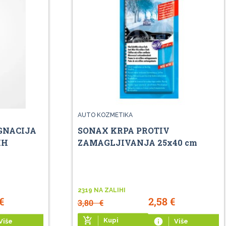
AUTO KOZMETIKA
GNACIJA
SONAX KRPA PROTIV
IH
ZAMAGLJIVANJA 25x40 cm
2319 NA ZALIHI
€
2,58
€
3,80
€
add_shopping_cart
Kupi
info
Više
Više