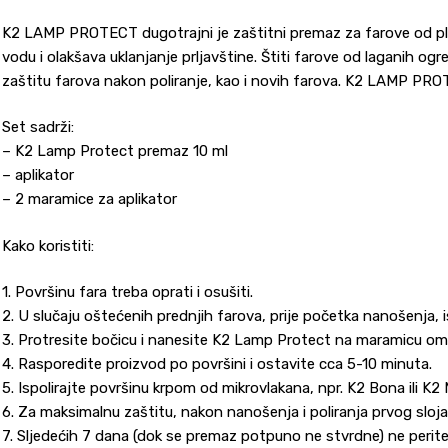
K2 LAMP PROTECT dugotrajni je zaštitni premaz za farove od plast
vodu i olakšava uklanjanje prljavštine. Štiti farove od laganih o
zaštitu farova nakon poliranje, kao i novih farova. K2 LAMP PRO
Set sadrži:
– K2 Lamp Protect premaz 10 ml
– aplikator
– 2 maramice za aplikator
Kako koristiti:
1. Površinu fara treba oprati i osušiti.
2. U slučaju oštećenih prednjih farova, prije početka nanošenja,
3. Protresite bočicu i nanesite K2 Lamp Protect na maramicu om
4. Rasporedite proizvod po površini i ostavite cca 5-10 minuta.
5. Ispolirajte površinu krpom od mikrovlakana, npr. K2 Bona ili K2 M
6. Za maksimalnu zaštitu, nakon nanošenja i poliranja prvog sloja, 
7. Sljedećih 7 dana (dok se premaz potpuno ne stvrdne) ne perite