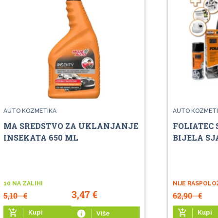
AUTO KOZMETIKA
AUTO KOZMETI
MA SREDSTVO ZA UKLANJANJE
FOLIATEC 
INSEKATA 650 ML
BIJELA SJ
10 NA ZALIHI
NIJE RASPOLO
3,47
€
5,10
€
62,90
€
add_shopping_cart
add_shopping_cart
Kupi
info
Kupi
Više