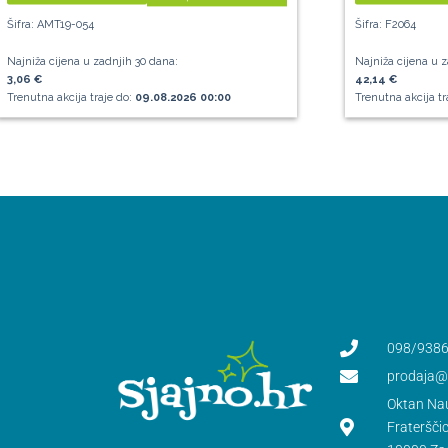
Šifra: AMT19-054
Šifra: F2064
Najniža cijena u zadnjih 30 dana:
Najniža cijena u z
3,06 €
42,14 €
Trenutna akcija traje do:
09.08.2026 00:00
Trenutna akcija tr
098/9386
prodaja@s
Oktan Nau
Frateršči