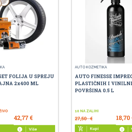
KA
AUTO KOZMETIKA
SET FOLIJA U SPREJU
AUTO FINESSE IMPRE
AJNA 2x400 ML
PLASTIČNIH I VINILN
POVRŠINA 0.5 L
ŽIVO
10 NA ZALIHI
42,77
€
18,70
27,50
€
add_shopping_cart
info
Kupi
info
Više