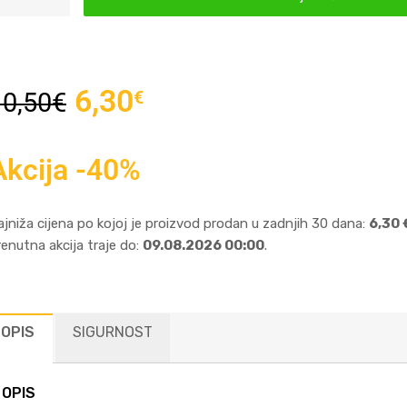
6,30
€
10,50
€
Akcija -40%
ajniža cijena po kojoj je proizvod prodan u zadnjih 30 dana:
6,30 
renutna akcija traje do:
09.08.2026 00:00
.
OPIS
SIGURNOST
OPIS