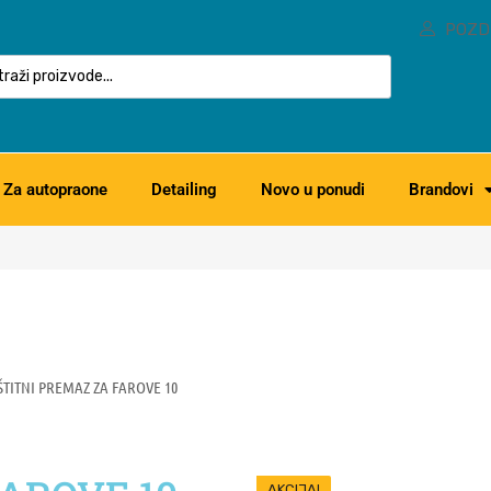
POZD
Za autopraone
Detailing
Novo u ponudi
Brandovi
ŠTITNI PREMAZ ZA FAROVE 10
AKCIJA!