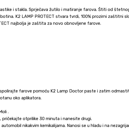
ike i stakla. Sprječava žutilo i matiranje farova. Štiti od štetn
grebotina. K2 LAMP PROTECT stvara tvrdi, 100% prozirni zaštitni sl
TECT najbolja je zaštita za novo obnovljene farove.
 ispolirajte farove pomoću K2 Lamp Doctor paste i zatim odmastit
otanu oko aplikatora.
oli .
pričekajte otprilike 30 minuta i nanesite drugi.
 automobil nikakvim kemikalijama. Nanosi se u hladu i na nezagrija