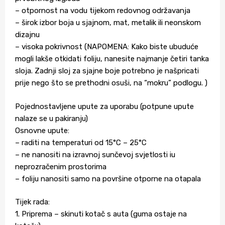
– otpornost na vodu tijekom redovnog održavanja
– širok izbor boja u sjajnom, mat, metalik ili neonskom
dizajnu
– visoka pokrivnost (NAPOMENA: Kako biste ubuduće
mogli lakše otkidati foliju, nanesite najmanje četiri tanka
sloja. Zadnji sloj za sjajne boje potrebno je našpricati
prije nego što se prethodni osuši, na “mokru” podlogu. )
Pojednostavljene upute za uporabu (potpune upute
nalaze se u pakiranju)
Osnovne upute:
– raditi na temperaturi od 15°C – 25°C
– ne nanositi na izravnoj sunčevoj svjetlosti iu
neprozračenim prostorima
– foliju nanositi samo na površine otporne na otapala
Tijek rada:
1. Priprema – skinuti kotač s auta (guma ostaje na