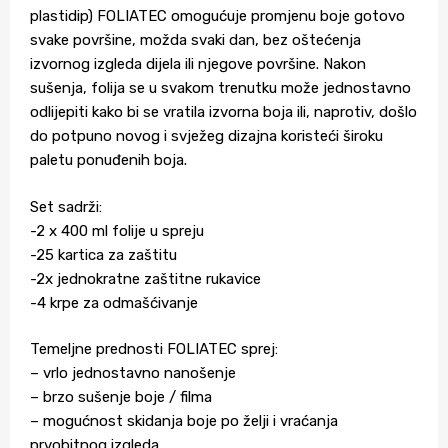
plastidip) FOLIATEC omogućuje promjenu boje gotovo
svake površine, možda svaki dan, bez oštećenja
izvornog izgleda dijela ili njegove površine. Nakon
sušenja, folija se u svakom trenutku može jednostavno
odlijepiti kako bi se vratila izvorna boja ili, naprotiv, došlo
do potpuno novog i svježeg dizajna koristeći široku
paletu ponuđenih boja.
Set sadrži:
-2 x 400 ml folije u spreju
-25 kartica za zaštitu
-2x jednokratne zaštitne rukavice
-4 krpe za odmašćivanje
Temeljne prednosti FOLIATEC sprej:
– vrlo jednostavno nanošenje
– brzo sušenje boje / filma
– mogućnost skidanja boje po želji i vraćanja
prvobitnog izgleda