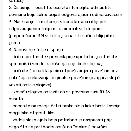
kotaču)
2. Čišćenje – očistite, osušite i temeljito odmastite
površinu koju želite bojati odgovarajućim odmašćivačem
3. Maskiranje – unutarnju stranu kotača oblijepite
odgovarajućom folijom, papirom ili selotejpom
(preporučamo 3M selotejp), a na isti način oblijepite i
gumu
4. Nanošenje folije u spreju:
– dobro protresite spremnik prije upotrebe (protresite
spremnik i između nanošenja pojedinih slojeva)
– počnite špricati laganim otprašivanjem površine bez
pokušaja prekrivanja originalne površine (ovaj prvi sloj će
vezati ostale slojeve)
– između slojeva ostaviti da se površina suši 10-15
minuta
– nanesite najmanje četiri tanka sloja kako biste kasnije
mogli lako otrgnuti film
– zadnji sloj sjajnih boja potrebno je našpricati prije
nego što se prethodni osuši na “mokroj” površini