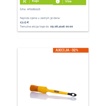
add_shopping_cart
Kupi
info
Više
Šifra: AP0060026
Najniža cijena u zadnjih 30 dana:
13,13 €
Trenutna akcija traje do:
09.08.2026 00:00
AKCIJA -32%