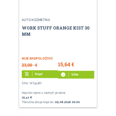
AUTO KOZMETIKA
WORK STUFF ORANGE KIST 30
MM
NIJE RASPOLOŽIVO
15,64
€
23,00
€
add_shopping_cart
Kupi
info
Više
Šifra: WS32367
Najniža cijena u zadnjih 30 dana:
15,41 €
Trenutna akcija traje do:
09.08.2026 00:00