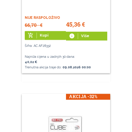
NIJE RASPOLOŽIVO
45,36
€
66,70
€
add_shopping_cart
Kupi
info
Više
Šifra: AC AF28332
Najniža cijena u zadnjih 30 dana:
40,02 €
Trenutna akcija traje do:
09.08.2026 00:00
AKCIJA -32%