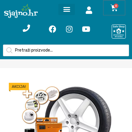
0
AKCIJA!