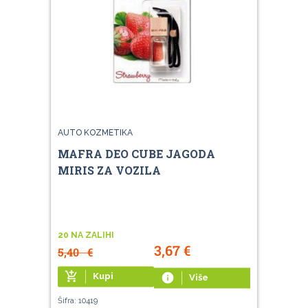
AUTO KOZMETIKA
MAFRA DEO CUBE JAGODA
MIRIS ZA VOZILA
20 NA ZALIHI
3,67
€
5,40
€
add_shopping_cart
Kupi
info
Više
Šifra: 10419