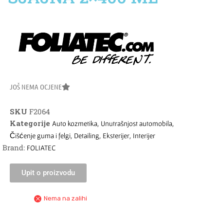
JOŠ NEMA OCJENE
SKU
F2064
Kategorije
,
,
Auto kozmetika
Unutrašnjost automobila
,
,
,
Čišćenje guma i felgi
Detailing
Eksterijer
Interijer
Brand:
FOLIATEC
Upit o proizvodu
Nema na zalihi