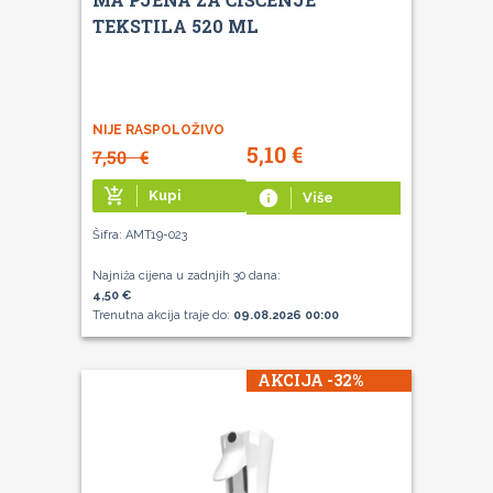
TEKSTILA 520 ML
NIJE RASPOLOŽIVO
5,10
€
7,50
€
add_shopping_cart
Kupi
info
Više
Šifra: AMT19-023
Najniža cijena u zadnjih 30 dana:
4,50 €
Trenutna akcija traje do:
09.08.2026 00:00
AKCIJA -32%