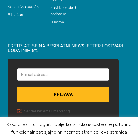
Korisnička podrška
Zaštita osobnih
podataka
R1 račun
O nama
PRETPLATI SE NA BESPLATNI NEWSLETTER I OSTVARI
DODATNIH 5%
Kako bi vam omogućili bolje korisničko iskustvo te potpunu
funkcionalnost sjajno.hr internet stranice, ova stranica