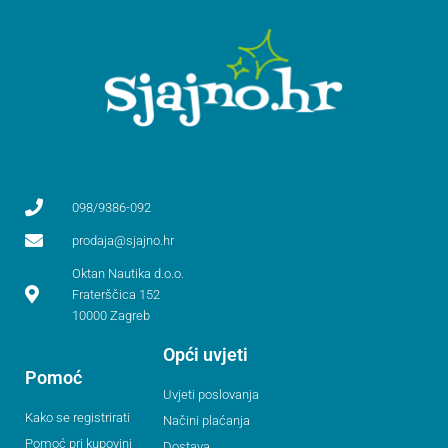
098/9386-092
prodaja@sjajno.hr
Oktan Nautika d.o.o.
Fraterščica 152
10000 Zagreb
Opći uvjeti
Pomoć
Uvjeti poslovanja
Kako se registrirati
Načini plaćanja
Pomoć pri kupovini
Dostava