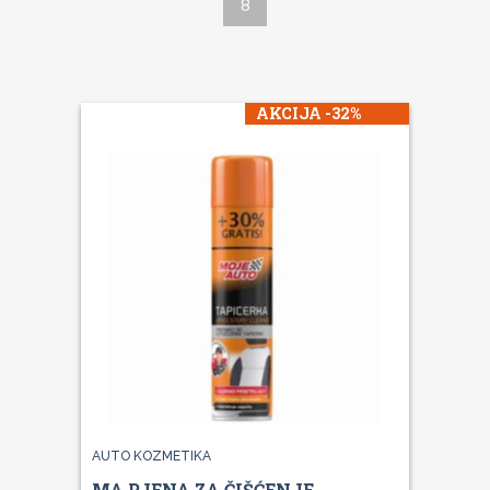
8
AKCIJA -32%
AUTO KOZMETIKA
MA PJENA ZA ČIŠĆENJE