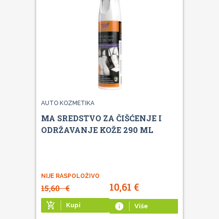
AUTO KOZMETIKA
MA SREDSTVO ZA ČIŠĆENJE I
ODRŽAVANJE KOŽE 290 ML
NIJE RASPOLOŽIVO
10,61
€
15,60
€
add_shopping_cart
Kupi
info
Više