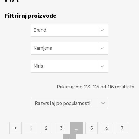
Filtriraj proizvode
Brand
Namjena
Miris
Prikazujemo 113–115 od 115 rezultata
1
2
3
…
5
6
7