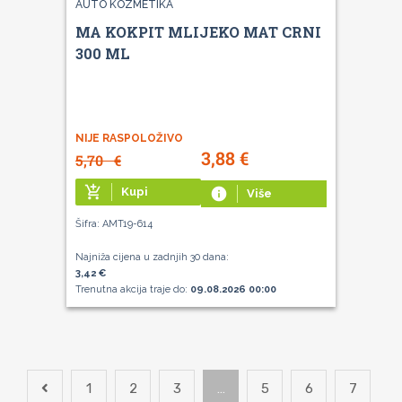
AUTO KOZMETIKA
MA KOKPIT MLIJEKO MAT CRNI
300 ML
NIJE RASPOLOŽIVO
3,88
€
5,70
€
add_shopping_cart
Kupi
info
Više
Šifra: AMT19-614
Najniža cijena u zadnjih 30 dana:
3,42 €
Trenutna akcija traje do:
09.08.2026 00:00
1
2
3
…
5
6
7