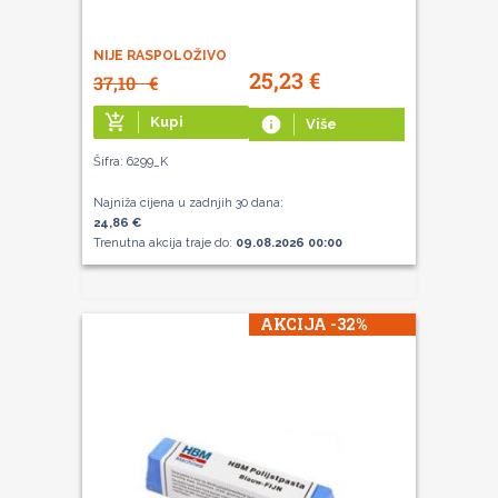
NIJE RASPOLOŽIVO
25,23
€
37,10
€
add_shopping_cart
Kupi
info
Više
Šifra: 6299_K
Najniža cijena u zadnjih 30 dana:
24,86 €
Trenutna akcija traje do:
09.08.2026 00:00
AKCIJA -32%