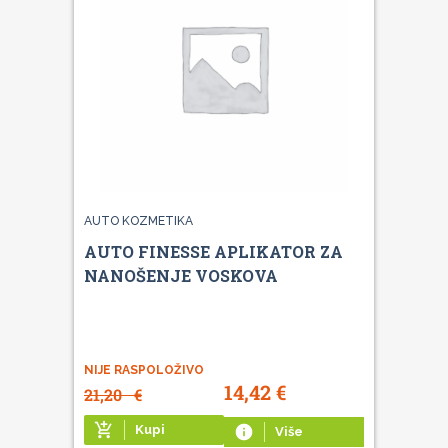
AUTO KOZMETIKA
AUTO FINESSE APLIKATOR ZA
NANOŠENJE VOSKOVA
NIJE RASPOLOŽIVO
14,42
€
21,20
€
add_shopping_cart
Kupi
info
Više