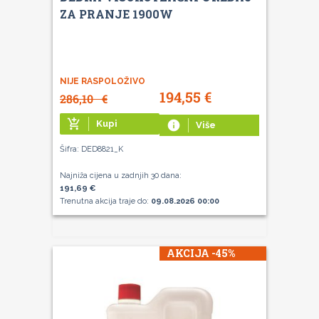
ZA PRANJE 1900W
NIJE RASPOLOŽIVO
194,55
€
286,10
€
add_shopping_cart
Kupi
info
Više
Šifra: DED8821_K
Najniža cijena u zadnjih 30 dana:
191,69 €
Trenutna akcija traje do:
09.08.2026 00:00
AKCIJA -45%