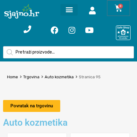
0
Home
Trgovina
Auto kozmetika
Stranica 95
Povratak na trgovinu
Auto kozmetika