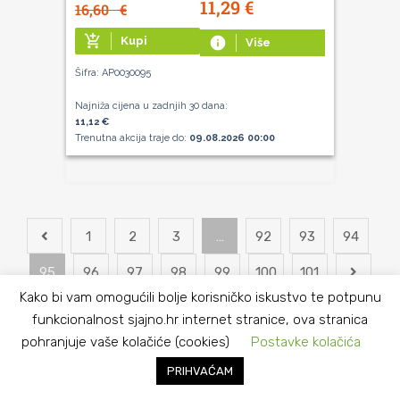
11,29
€
16,60
€
add_shopping_cart
Kupi
info
Više
Šifra: AP0030095
Najniža cijena u zadnjih 30 dana:
11,12 €
Trenutna akcija traje do:
09.08.2026 00:00
1
2
3
…
92
93
94
95
96
97
98
99
100
101
Kako bi vam omogućili bolje korisničko iskustvo te potpunu
funkcionalnost sjajno.hr internet stranice, ova stranica
pohranjuje vaše kolačiće (cookies)
Postavke kolačića
PRIHVAĆAM