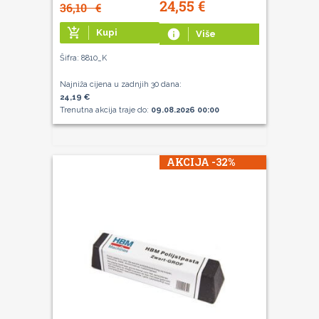
24,55
€
36,10
€
add_shopping_cart
Kupi
info
Više
Šifra: 8810_K
Najniža cijena u zadnjih 30 dana:
24,19 €
Trenutna akcija traje do:
09.08.2026 00:00
AKCIJA -32%