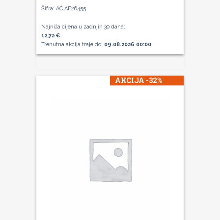
Šifra: AC AF26455
Najniža cijena u zadnjih 30 dana:
12,72 €
Trenutna akcija traje do:
09.08.2026 00:00
AKCIJA -32%