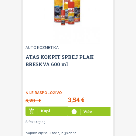
AUTO KOZMETIKA
ATAS KOKPIT SPREJ PLAK
BRESKVA 600 ml
NIJE RASPOLOŽIVO
3,54
€
5,20
€
add_shopping_cart
Kupi
info
Više
Šifra: 005145
Najniža cijena u zadnjih 30 dana: