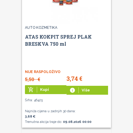
AUTO KOZMETIKA
ATAS KOKPIT SPREJ PLAK
BRESKVA 750 ml
NIJE RASPOLOŽIVO
3,74
€
5,50
€
add_shopping_cart
Kupi
info
Više
Šifra: 46425
Najniža cijena u zadnjih 30 dana:
3,68 €
Trenutna akcija traje do:
09.08.2026 00:00