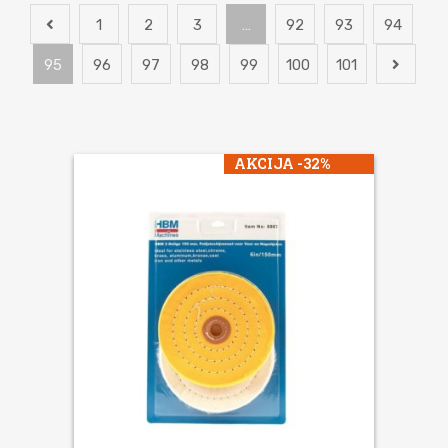
1
2
3
…
92
93
94
95
96
97
98
99
100
101
AKCIJA -32%