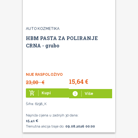
AUTO KOZMETIKA
HBM PASTA ZA POLIRANJE
CRNA - grubo
NIJE RASPOLOŽIVO
15,64
€
23,00
€
add_shopping_cart
Kupi
info
Više
Šifra: 6298_K
Najniža cijena u zadnjih 30 dana:
15,41 €
Trenutna akcija traje do:
09.08.2026 00:00