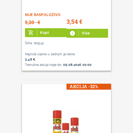
NIJE RASPOLOŽIVO
3,54
€
5,20
€
add_shopping_cart
Kupi
info
Više
Šifra: 005141
Najniža cijena u zadnjih 30 dana:
3,48 €
Trenutna akcija traje do:
09.08.2026 00:00
AKCIJA -32%