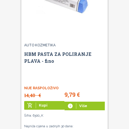
AUTO KOZMETIKA
HBM PASTA ZA POLIRANJE
PLAVA - fino
NIJE RASPOLOŽIVO
9,79
€
14,40
€
add_shopping_cart
Kupi
info
Više
Šifra: 6300_K
Najniža cijena u zadnjih 30 dana: