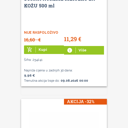
KOŽU 500 ml
NIJE RASPOLOŽIVO
11,29
€
16,60
€
add_shopping_cart
Kupi
info
Više
Šifra: 254241
Najniža cijena u zadnjih 30 dana:
9,96 €
Trenutna akcija traje do:
09.08.2026 00:00
AKCIJA -32%