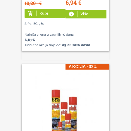
6,94
€
10,20
€
add_shopping_cart
Kupi
info
Više
Šifra: BC-780
Najniža cijena u zadnjih 30 dana:
6,83 €
Trenutna akcija traje do:
09.08.2026 00:00
AKCIJA -32%