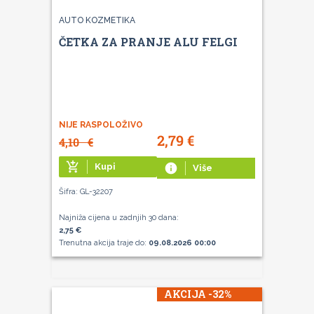
AUTO KOZMETIKA
ČETKA ZA PRANJE ALU FELGI
NIJE RASPOLOŽIVO
2,79
€
4,10
€
add_shopping_cart
Kupi
info
Više
Šifra: GL-32207
Najniža cijena u zadnjih 30 dana:
2,75 €
Trenutna akcija traje do:
09.08.2026 00:00
AKCIJA -32%