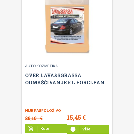
AUTO KOZMETIKA
OVER LAVA&SGRASSA
ODMAŠĆIVANJE 5 L FORCLEAN
NIJE RASPOLOŽIVO
15,45
€
28,10
€
add_shopping_cart
Kupi
info
Više