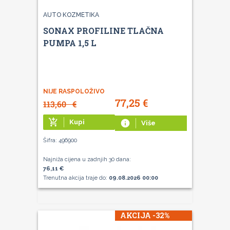
AUTO KOZMETIKA
SONAX PROFILINE TLAČNA
PUMPA 1,5 L
NIJE RASPOLOŽIVO
77,25
€
113,60
€
add_shopping_cart
Kupi
info
Više
Šifra: 496900
Najniža cijena u zadnjih 30 dana:
76,11 €
Trenutna akcija traje do:
09.08.2026 00:00
AKCIJA -32%