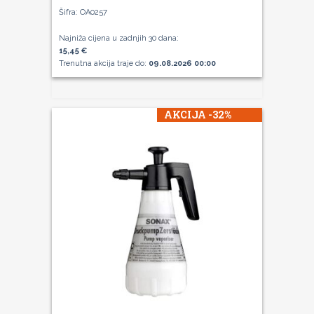
Šifra: OA0257
Najniža cijena u zadnjih 30 dana:
15,45 €
Trenutna akcija traje do:
09.08.2026 00:00
AKCIJA -32%