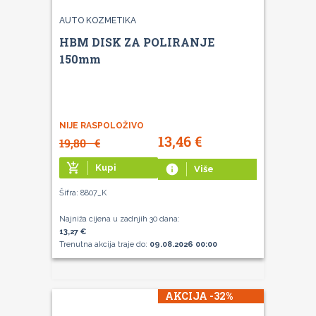
AUTO KOZMETIKA
HBM DISK ZA POLIRANJE
150mm
NIJE RASPOLOŽIVO
13,46
€
19,80
€
add_shopping_cart
Kupi
info
Više
Šifra: 8807_K
Najniža cijena u zadnjih 30 dana:
13,27 €
Trenutna akcija traje do:
09.08.2026 00:00
AKCIJA -32%