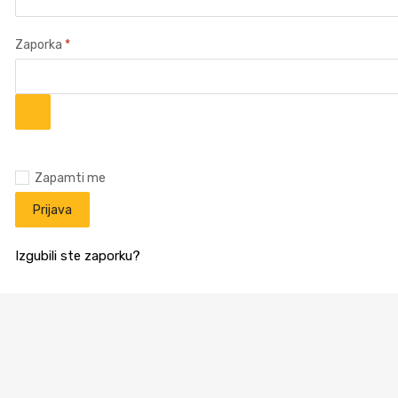
Zaporka
*
Zapamti me
Prijava
Izgubili ste zaporku?