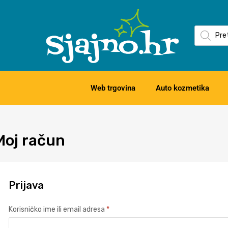
Web trgovina
Auto kozmetika
Moj
račun
Prijava
Korisničko ime ili email adresa
*