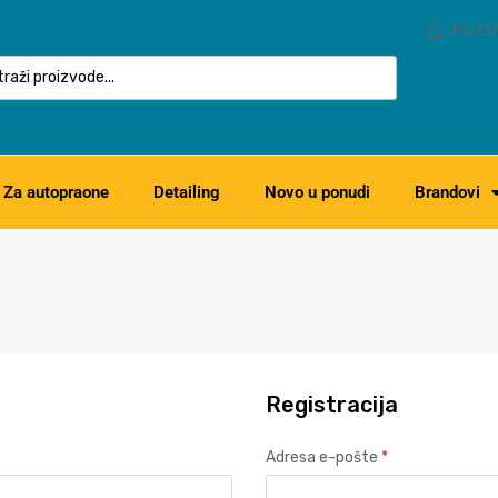
POZD
Za autopraone
Detailing
Novo u ponudi
Brandovi
Registracija
Adresa e-pošte
*