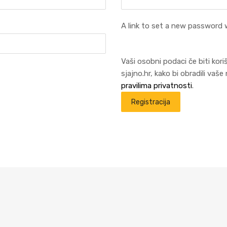
A link to set a new password w
Vaši osobni podaci če biti kori
sjajno.hr, kako bi obradili vaš
pravilima privatnosti
.
Registracija