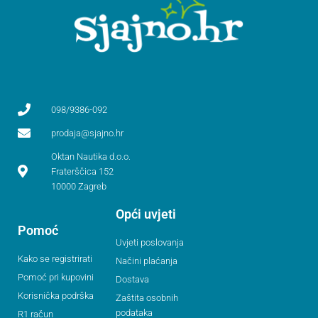
098/9386-092
prodaja@sjajno.hr
Oktan Nautika d.o.o.
Fraterščica 152
10000 Zagreb
Opći uvjeti
Pomoć
Uvjeti poslovanja
Kako se registrirati
Načini plaćanja
Pomoć pri kupovini
Dostava
Korisnička podrška
Zaštita osobnih
podataka
R1 račun