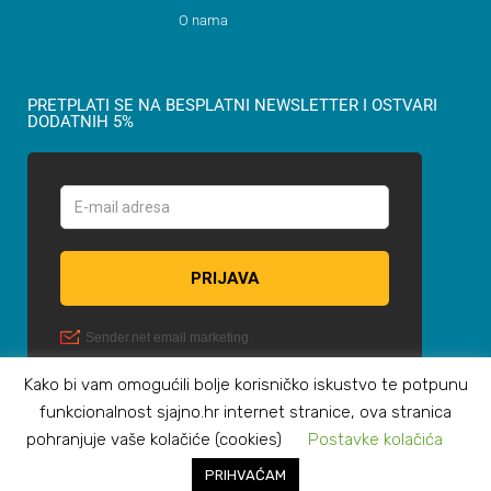
O nama
PRETPLATI SE NA BESPLATNI NEWSLETTER I OSTVARI
DODATNIH 5%
Kako bi vam omogućili bolje korisničko iskustvo te potpunu
funkcionalnost sjajno.hr internet stranice, ova stranica
pohranjuje vaše kolačiće (cookies)
Postavke kolačića
PRIHVAĆAM
© Sva prava zadržana OKTAN NAUTIKA d.o.o.