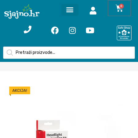
0
AKCIJA!