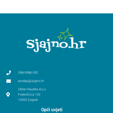
098/9386-092
prodaja@sjajno.hr
Oktan Nautika d.o.o.
Fraterščica 152
10000 Zagreb
Opći uvjeti