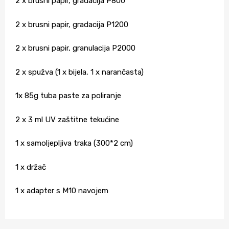
2 x brusni papir, gradacija P800
2 x brusni papir, gradacija P1200
2 x brusni papir, granulacija P2000
2 x spužva (1 x bijela, 1 x narančasta)
1x 85g tuba paste za poliranje
2 x 3 ml UV zaštitne tekućine
1 x samoljepljiva traka (300*2 cm)
1 x držač
1 x adapter s M10 navojem