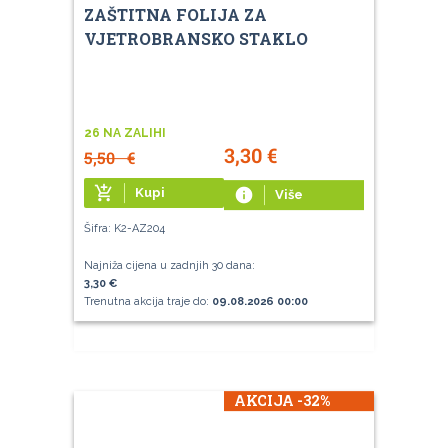
ZAŠTITNA FOLIJA ZA
VJETROBRANSKO STAKLO
26 NA ZALIHI
3,30
€
5,50
€
add_shopping_cart
Kupi
info
Više
Šifra: K2-AZ204
Najniža cijena u zadnjih 30 dana:
3,30 €
Trenutna akcija traje do:
09.08.2026 00:00
AKCIJA -32%