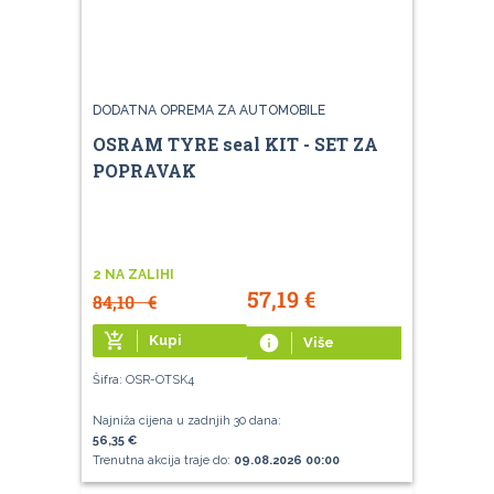
DODATNA OPREMA ZA AUTOMOBILE
OSRAM TYRE seal KIT - SET ZA
POPRAVAK
2 NA ZALIHI
57,19
€
84,10
€
add_shopping_cart
Kupi
info
Više
Šifra: OSR-OTSK4
Najniža cijena u zadnjih 30 dana:
56,35 €
Trenutna akcija traje do:
09.08.2026 00:00