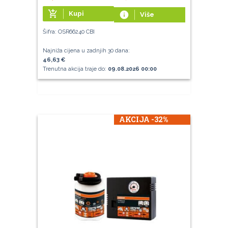
add_shopping_cart
Kupi
info
Više
Šifra: OSR66240 CBI
Najniža cijena u zadnjih 30 dana:
46,63 €
Trenutna akcija traje do:
09.08.2026 00:00
AKCIJA -32%