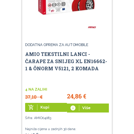
DODATNA OPREMA ZA AUTOMOBILE
AMIO TEKSTILNI LANCI -
ČARAPE ZA SNIJEG XL EN16662-
1 & ÖNORM V5121, 2 KOMADA
4 NA ZALIHI
24,86
€
37,10
€
add_shopping_cart
Kupi
info
Više
Šifra: AMIO04083
Najniža cijena u zadnjih 30 dana: