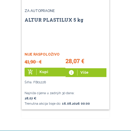
ZA AUTOPRAONE
ALTUR PLASTILUX 5 kg
NIJE RASPOLOŽIVO
28,07
€
41,90
€
add_shopping_cart
Kupi
info
Više
Šifra: FB01228
Najniža cijena u zadnjih 30 dana:
28,07 €
Trenutna akcija traje do:
16.08.2026 00:00