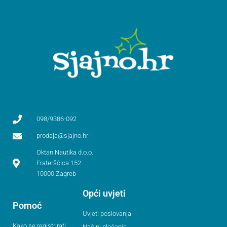
098/9386-092
prodaja@sjajno.hr
Oktan Nautika d.o.o.
Fraterščica 152
10000 Zagreb
Opći uvjeti
Pomoć
Uvjeti poslovanja
Kako se registrirati
Načini plaćanja