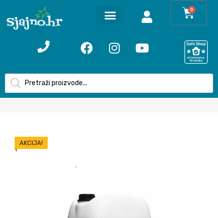
0
AKCIJA!