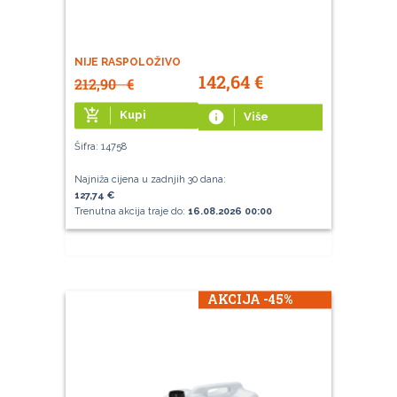
NIJE RASPOLOŽIVO
142,64
€
212,90
€
add_shopping_cart
Kupi
info
Više
Šifra: 14758
Najniža cijena u zadnjih 30 dana:
127,74 €
Trenutna akcija traje do:
16.08.2026 00:00
AKCIJA -45%