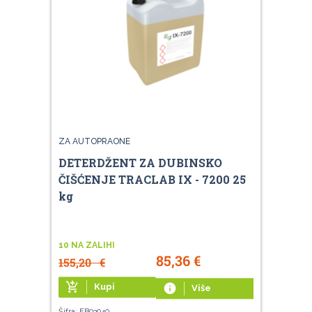
ZA AUTOPRAONE
DETERDŽENT ZA DUBINSKO
ČIŠĆENJE TRACLAB IX - 7200 25
kg
10 NA ZALIHI
85,36
€
155,20
€
add_shopping_cart
Kupi
info
Više