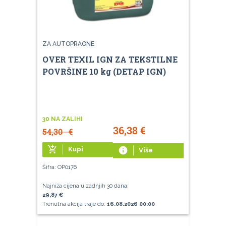
ZA AUTOPRAONE
OVER TEXIL IGN ZA TEKSTILNE
POVRŠINE 10 kg (DETAP IGN)
30 NA ZALIHI
36,38
€
54,30
€
add_shopping_cart
Kupi
info
Više
Šifra: OP0176
Najniža cijena u zadnjih 30 dana:
29,87 €
Trenutna akcija traje do:
16.08.2026 00:00