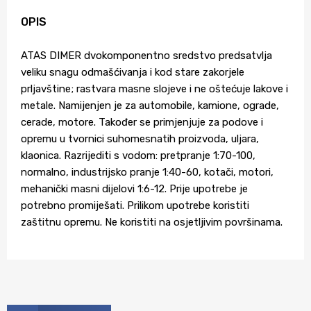
OPIS
ATAS DIMER dvokomponentno sredstvo predsatvlja
veliku snagu odmašćivanja i kod stare zakorjele
prljavštine; rastvara masne slojeve i ne oštećuje lakove i
metale. Namijenjen je za automobile, kamione, ograde,
cerade, motore. Također se primjenjuje za podove i
opremu u tvornici suhomesnatih proizvoda, uljara,
klaonica. Razrijediti s vodom: pretpranje 1:70-100,
normalno, industrijsko pranje 1:40-60, kotači, motori,
mehanički masni dijelovi 1:6-12. Prije upotrebe je
potrebno promiješati. Prilikom upotrebe koristiti
zaštitnu opremu. Ne koristiti na osjetljivim površinama.