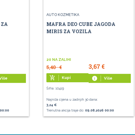
AUTO KOZMETIKA
 ZA
MAFRA DEO CUBE JAGODA
MIRIS ZA VOZILA
20 NA ZALIHI
3,67
€
5,40
€
add_shopping_cart
Kupi
info
Više
Više
Šifra: 10419
Najniža cijena u zadnjih 30 dana:
3,24 €
00:00
Trenutna akcija traje do:
09.08.2026 00:00