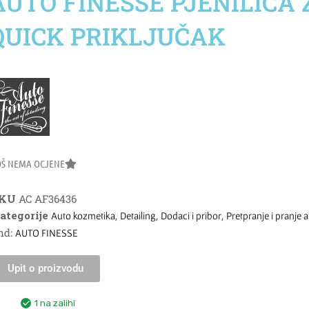
AUTO FINESSE PJENILICA Z
QUICK PRIKLJUČAK
OŠ NEMA OCJENE
SKU
AC AF36436
ategorije
,
,
,
Auto kozmetika
Detailing
Dodaci i pribor
Pretpranje i pranje 
nd:
AUTO FINESSE
Upit o proizvodu
1 na zalihi