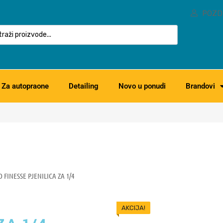
POZD
Za autopraone
Detailing
Novo u ponudi
Brandovi
 FINESSE PJENILICA ZA 1/4
AKCIJA!