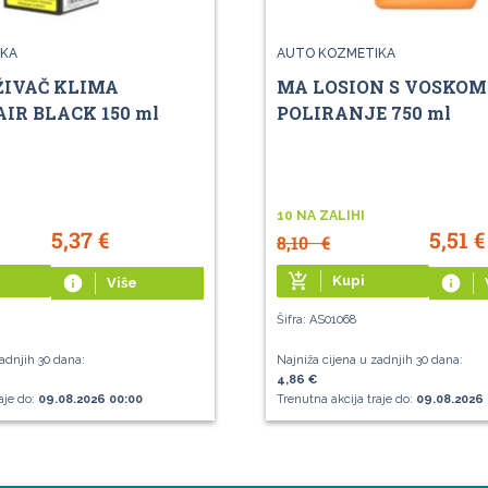
KA
AUTO KOZMETIKA
ŽIVAČ KLIMA
MA LOSION S VOSKOM
IR BLACK 150 ml
POLIRANJE 750 ml
10 NA ZALIHI
5,37
€
5,51
€
8,10
€
add_shopping_cart
info
Kupi
info
Više
Šifra: AS01068
adnjih 30 dana:
Najniža cijena u zadnjih 30 dana:
4,86 €
aje do:
09.08.2026 00:00
Trenutna akcija traje do:
09.08.2026 