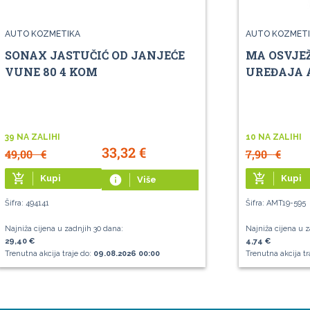
AUTO KOZMETIKA
AUTO KOZMETI
SONAX JASTUČIĆ OD JANJEĆE
MA OSVJE
VUNE 80 4 KOM
UREĐAJA A
39 NA ZALIHI
10 NA ZALIHI
33,32
€
49,00
€
7,90
€
add_shopping_cart
add_shopping_cart
Kupi
info
Kupi
Više
Šifra: 494141
Šifra: AMT19-595
Najniža cijena u zadnjih 30 dana:
Najniža cijena u z
29,40 €
4,74 €
Trenutna akcija traje do:
09.08.2026 00:00
Trenutna akcija tr