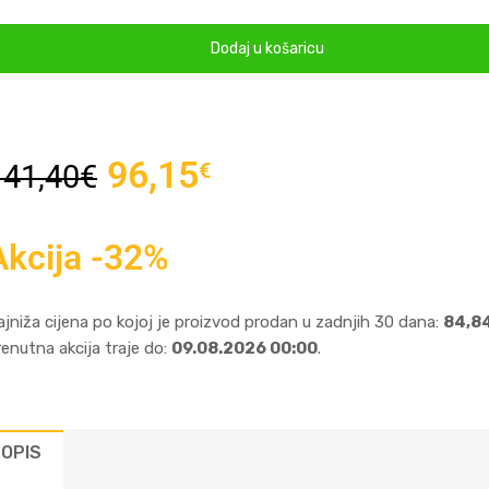
Dodaj u košaricu
96,15
€
141,40
€
Akcija -32%
ajniža cijena po kojoj je proizvod prodan u zadnjih 30 dana:
84,8
renutna akcija traje do:
09.08.2026 00:00
.
OPIS