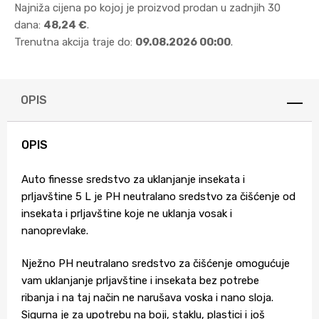
Najniža cijena po kojoj je proizvod prodan u zadnjih 30
dana:
48,24 €
.
Trenutna akcija traje do:
09.08.2026 00:00
.
OPIS
OPIS
Auto finesse sredstvo za uklanjanje insekata i
prljavštine 5 L je PH neutralano sredstvo za čišćenje od
insekata i prljavštine koje ne uklanja vosak i
nanoprevlake.
Nježno PH neutralano sredstvo za čišćenje omogućuje
vam uklanjanje prljavštine i insekata bez potrebe
ribanja i na taj način ne narušava voska i nano sloja.
Sigurna je za upotrebu na boji, staklu, plastici i još