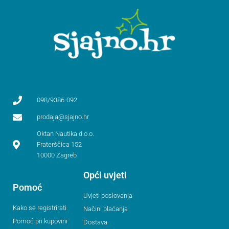
098/9386-092
prodaja@sjajno.hr
Oktan Nautika d.o.o.
Fraterščica 152
10000 Zagreb
Opći uvjeti
Pomoć
Uvjeti poslovanja
Kako se registrirati
Načini plaćanja
Pomoć pri kupovini
Dostava