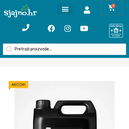
0
AKCIJA!