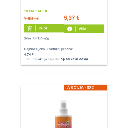
10 NA ZALIHI
5,37
€
7,90
€
add_shopping_cart
Kupi
info
Više
Šifra: AMT19-595
Najniža cijena u zadnjih 30 dana:
4,74 €
Trenutna akcija traje do:
09.08.2026 00:00
AKCIJA -32%