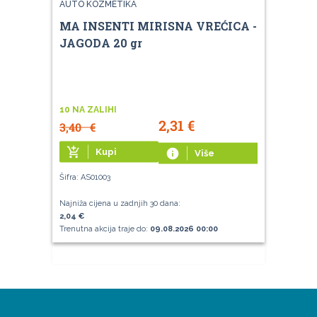
AUTO KOZMETIKA
MA INSENTI MIRISNA VREĆICA -
JAGODA 20 gr
10 NA ZALIHI
2,31
€
3,40
€
add_shopping_cart
Kupi
info
Više
Šifra: AS01003
Najniža cijena u zadnjih 30 dana:
2,04 €
Trenutna akcija traje do:
09.08.2026 00:00