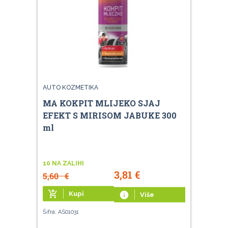
AUTO KOZMETIKA
MA KOKPIT MLIJEKO SJAJ
EFEKT S MIRISOM JABUKE 300
ml
10 NA ZALIHI
3,81
€
5,60
€
add_shopping_cart
Kupi
info
Više
Šifra: AS01031