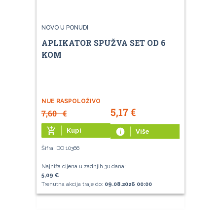
NOVO U PONUDI
APLIKATOR SPUŽVA SET OD 6
KOM
NIJE RASPOLOŽIVO
5,17
€
7,60
€
add_shopping_cart
Kupi
info
Više
Šifra: DO 10366
Najniža cijena u zadnjih 30 dana:
5,09 €
Trenutna akcija traje do:
09.08.2026 00:00