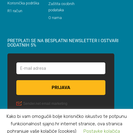
Korisnička podrška
Zaštita osobnih
podataka
R1 račun
O nama
PRETPLATI SE NA BESPLATNI NEWSLETTER I OSTVARI
DODATNIH 5%
Kako bi vam omogućili bolje korisničko iskustvo te potpunu
funkcionalnost sjajno.hr internet stranice, ova stranica
pohranjuje vaše kolačiće (cookies)
Postavke kolačića