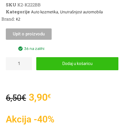
SKU
K2-K222BB
Kategorije
,
Auto kozmetika
Unutrašnjost automobila
Brand:
K2
Upit o proizvodu
36 na zalihi
Dodaj u košaricu
3,90
€
6,50
€
Akcija -40%