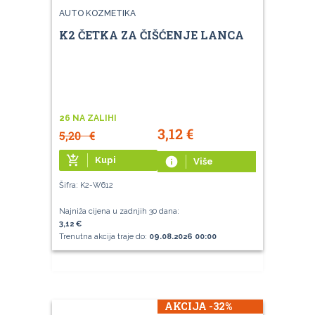
AUTO KOZMETIKA
K2 ČETKA ZA ČIŠĆENJE LANCA
26 NA ZALIHI
3,12
€
5,20
€
add_shopping_cart
Kupi
info
Više
Šifra: K2-W612
Najniža cijena u zadnjih 30 dana:
3,12 €
Trenutna akcija traje do:
09.08.2026 00:00
AKCIJA -32%