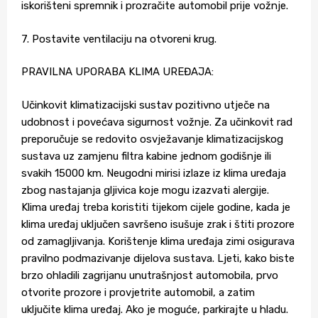
iskorišteni spremnik i prozračite automobil prije vožnje.
7. Postavite ventilaciju na otvoreni krug.
PRAVILNA UPORABA KLIMA UREĐAJA:
Učinkovit klimatizacijski sustav pozitivno utječe na
udobnost i povećava sigurnost vožnje. Za učinkovit rad
preporučuje se redovito osvježavanje klimatizacijskog
sustava uz zamjenu filtra kabine jednom godišnje ili
svakih 15000 km. Neugodni mirisi izlaze iz klima uređaja
zbog nastajanja gljivica koje mogu izazvati alergije.
Klima uređaj treba koristiti tijekom cijele godine, kada je
klima uređaj uključen savršeno isušuje zrak i štiti prozore
od zamagljivanja. Korištenje klima uređaja zimi osigurava
pravilno podmazivanje dijelova sustava. Ljeti, kako biste
brzo ohladili zagrijanu unutrašnjost automobila, prvo
otvorite prozore i provjetrite automobil, a zatim
uključite klima uređaj. Ako je moguće, parkirajte u hladu.