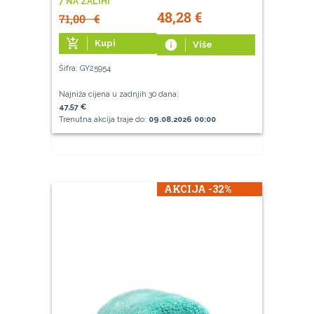
7 NA ZALIHI
48,28
€
71,00
€
add_shopping_cart
Kupi
info
Više
Šifra: GY25954
Najniža cijena u zadnjih 30 dana:
47,57 €
Trenutna akcija traje do:
09.08.2026 00:00
AKCIJA -32%