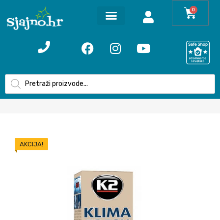
0
AKCIJA!