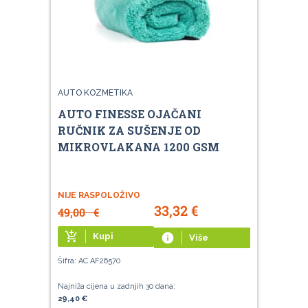
AUTO KOZMETIKA
AUTO FINESSE OJAČANI
RUČNIK ZA SUŠENJE OD
MIKROVLAKANA 1200 GSM
NIJE RASPOLOŽIVO
33,32
€
49,00
€
add_shopping_cart
Kupi
info
Više
Šifra: AC AF26570
Najniža cijena u zadnjih 30 dana:
29,40 €