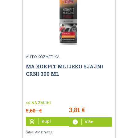
AUTO KOZMETIKA
MA KOKPIT MLIJEKO SJAJNI
CRNI 300 ML
10 NA ZALIHI
3,81
€
5,60
€
add_shopping_cart
Kupi
info
Više
Šifra: AMT19-615