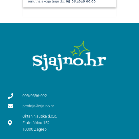
Trenutna akcija traje do:
09.08.2026 00:00
098/9386-092
prodaja@sjajno.hr
Oktan Nautika d.o.o.
Fraterščica 152
10000 Zagreb