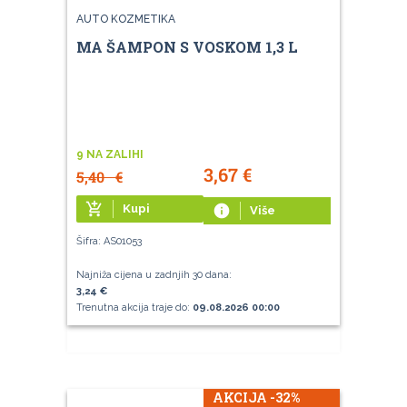
AUTO KOZMETIKA
MA ŠAMPON S VOSKOM 1,3 L
9 NA ZALIHI
3,67
€
5,40
€
add_shopping_cart
Kupi
info
Više
Šifra: AS01053
Najniža cijena u zadnjih 30 dana:
3,24 €
Trenutna akcija traje do:
09.08.2026 00:00
AKCIJA -32%