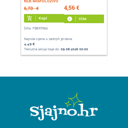
NIJE RASPOLOŽIVO
4,56
€
6,70
€
add_shopping_cart
Kupi
info
Više
Šifra: FBERT600
Najniža cijena u zadnjih 30 dana:
4,49 €
Trenutna akcija traje do:
09.08.2026 00:00