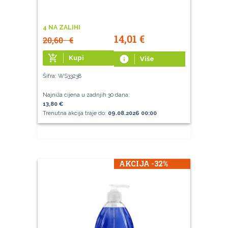
4 NA ZALIHI
14,01
€
20,60
€
add_shopping_cart
Kupi
info
Više
Šifra: WS33238
Najniža cijena u zadnjih 30 dana:
13,80 €
Trenutna akcija traje do:
09.08.2026 00:00
AKCIJA -32%