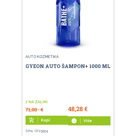
AUTO KOZMETIKA
GYEON AUTO ŠAMPON+ 1000 ML
7 NA ZALIHI
48,28
€
71,00
€
add_shopping_cart
Kupi
info
Više
Šifra: GY25954