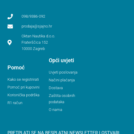
098/9386-092
prodaja@sjajno.hr
Oktan Nautika d.o.o.
Fraterščica 152
10000 Zagreb
Opći uvjeti
Pomoć
Uvjeti poslovanja
Kako se registrirati
Načini plaćanja
Pomoć pri kupovini
Dostava
Korisnička podrška
Zaštita osobnih
podataka
R1 račun
O nama
PRETPLATI SE NA BESPLATNI NEWSLETTER I OSTVARI