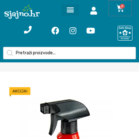
0
AKCIJA!