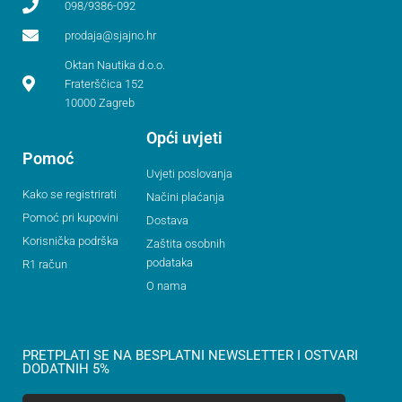
098/9386-092
prodaja@sjajno.hr
Oktan Nautika d.o.o.
Fraterščica 152
10000 Zagreb
Opći uvjeti
Pomoć
Uvjeti poslovanja
Kako se registrirati
Načini plaćanja
Pomoć pri kupovini
Dostava
Korisnička podrška
Zaštita osobnih
podataka
R1 račun
O nama
PRETPLATI SE NA BESPLATNI NEWSLETTER I OSTVARI
DODATNIH 5%