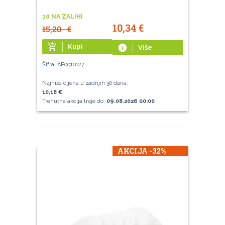
10 NA ZALIHI
10,34
€
15,20
€
add_shopping_cart
Kupi
info
Više
Šifra: AP0010127
Najniža cijena u zadnjih 30 dana:
10,18 €
Trenutna akcija traje do:
09.08.2026 00:00
AKCIJA -32%