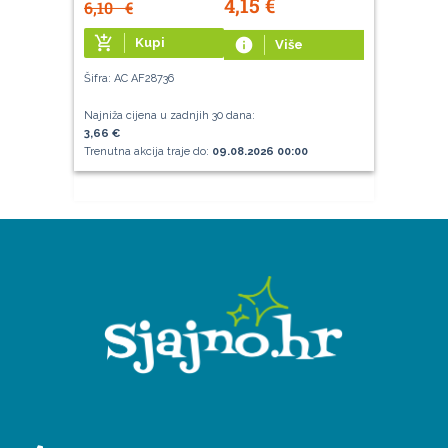
4,15
€
6,10
€
add_shopping_cart
Kupi
info
Više
Šifra: AC AF28736
Najniža cijena u zadnjih 30 dana:
3,66 €
Trenutna akcija traje do:
09.08.2026 00:00