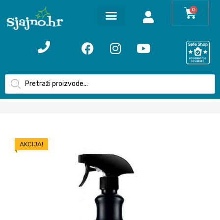
0
AKCIJA!