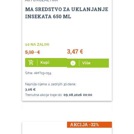
MA SREDSTVO ZA UKLANJANJE
INSEKATA 650 ML
10 NA ZALIHI
3,47
€
5,10
€
add_shopping_cart
Kupi
info
Više
Šifra: AMT19-054
Najniža cijena u zadnjih 30 dana:
3,06 €
Trenutna akcija traje do:
09.08.2026 00:00
AKCIJA -32%