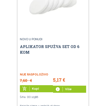
NOVO U PONUDI
APLIKATOR SPUŽVA SET OD 6
KOM
NIJE RASPOLOŽIVO
5,17
€
7,60
€
add_shopping_cart
Kupi
info
Više
Šifra: DO 10366
Najniža cijena u zadnjih 30 dana: