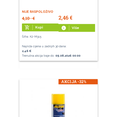
NIJE RASPOLOŽIVO
2,46
€
4,10
€
add_shopping_cart
Kupi
info
Više
Šifra: K2-M315
Najniža cijena u zadnjih 30 dana:
2,46 €
Trenutna akcija traje do:
09.08.2026 00:00
AKCIJA -32%