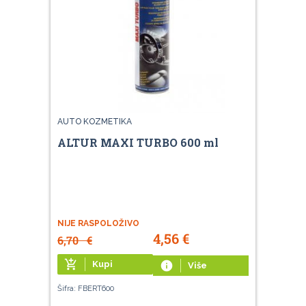
AUTO KOZMETIKA
ALTUR MAXI TURBO 600 ml
NIJE RASPOLOŽIVO
4,56
€
6,70
€
add_shopping_cart
Kupi
info
Više
Šifra: FBERT600