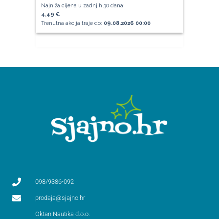
Najniža cijena u zadnjih 30 dana:
4,49 €
Trenutna akcija traje do:
09.08.2026 00:00
098/9386-092
prodaja@sjajno.hr
Oktan Nautika d.o.o.