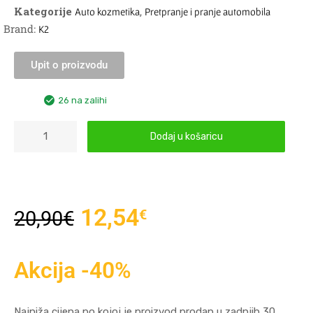
Kategorije
,
Auto kozmetika
Pretpranje i pranje automobila
Brand:
K2
Upit o proizvodu
26 na zalihi
Dodaj u košaricu
12,54
€
20,90
€
Akcija -40%
Najniža cijena po kojoj je proizvod prodan u zadnjih 30