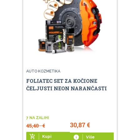
AUTO KOZMETIKA
FOLIATEC SET ZA KOČIONE
ČELJUSTI NEON NARANČASTI
7 NA ZALIHI
30,87
€
45,40
€
add_shopping_cart
Kupi
info
Više