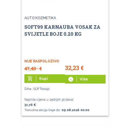
AUTO KOZMETIKA
SOFT99 KARNAUBA VOSAK ZA
SVIJETLE BOJE 0.20 KG
NIJE RASPOLOŽIVO
32,23
€
47,40
€
add_shopping_cart
Kupi
info
Više
Šifra: SOFT00192
Najniža cijena u zadnjih 30 dana:
31,76 €
Trenutna akcija traje do:
09.08.2026 00:00