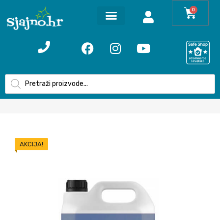
0
AKCIJA!