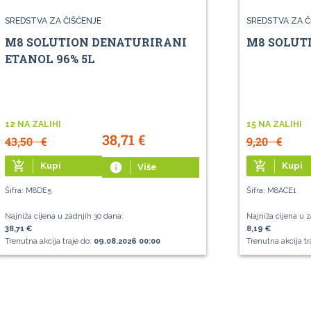
SREDSTVA ZA ČIŠĆENJE
SREDSTVA ZA Č
M8 SOLUTION DENATURIRANI
M8 SOLUT
ETANOL 96% 5L
12 NA ZALIHI
15 NA ZALIHI
38,71
€
43,50
€
9,20
€
add_shopping_cart
add_shopping_cart
Kupi
info
Kupi
Više
Šifra: M8DE5
Šifra: M8ACE1
Najniža cijena u zadnjih 30 dana:
Najniža cijena u z
38,71 €
8,19 €
Trenutna akcija traje do:
09.08.2026 00:00
Trenutna akcija tr