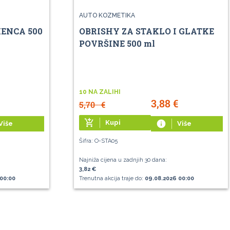
AUTO KOZMETIKA
ENCA 500
OBRISHY ZA STAKLO I GLATKE
POVRŠINE 500 ml
10 NA ZALIHI
3,88
€
5,70
€
add_shopping_cart
Kupi
info
Više
Više
Šifra: O-STA05
Najniža cijena u zadnjih 30 dana:
3,82 €
00:00
Trenutna akcija traje do:
09.08.2026 00:00