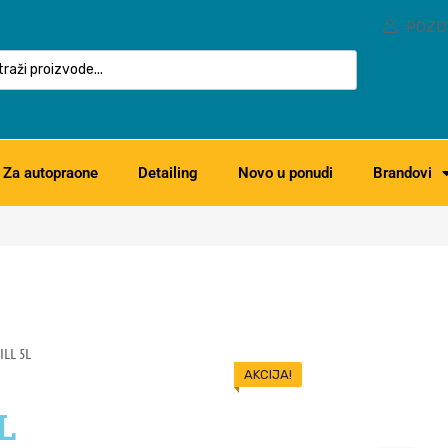
POZD
Za autopraone
Detailing
Novo u ponudi
Brandovi
LL 5L
AKCIJA!
L