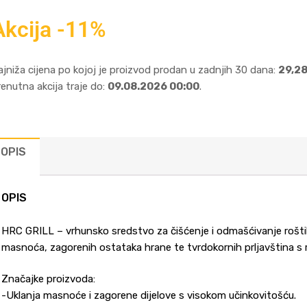
Akcija -11%
ajniža cijena po kojoj je proizvod prodan u zadnjih 30 dana:
29,28
renutna akcija traje do:
09.08.2026 00:00
.
OPIS
OPIS
HRC GRILL – vrhunsko sredstvo za čišćenje i odmašćivanje roštilja
masnoća, zagorenih ostataka hrane te tvrdokornih prljavština s ra
Značajke proizvoda:
-Uklanja masnoće i zagorene dijelove s visokom učinkovitošću.