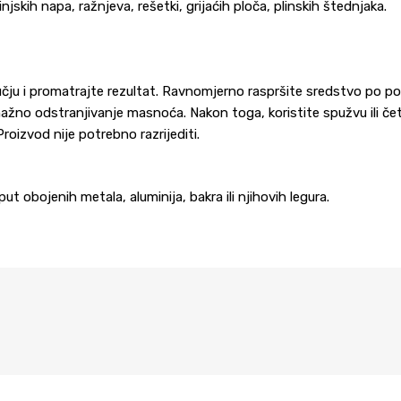
njskih napa, ražnjeva, rešetki, grijaćih ploča, plinskih štednjaka.
ju i promatrajte rezultat. Ravnomjerno raspršite sredstvo po površ
žno odstranjivanje masnoća. Nakon toga, koristite spužvu ili četku
roizvod nije potrebno razrijediti.
t obojenih metala, aluminija, bakra ili njihovih legura.