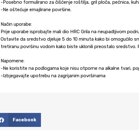
-Posebno formulirano za čišćenje roštilja, gril ploča, pećnica, kuhi
-Ne oštećuje emajlirane površine.
Način uporabe:
Prije uporabe isprobajte mali dio HRC Grila na neupadljivom područ
Ostavite da sredstvo djeluje 5 do 10 minuta kako bi omogućilo sna
tretiranu površinu vodom kako biste uklonili preostalo sredstvo. P
Napomene:
-Ne koristite na podlogama koje nisu otporne na alkalne tvari, popu
-Izbjegavajte upotrebu na zagrijanim površinama
Facebook