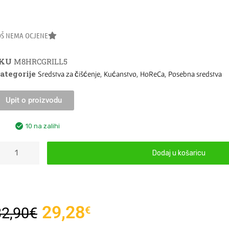
OŠ NEMA OCJENE
SKU
M8HRCGRILL5
ategorije
,
,
,
Sredstva za čišćenje
Kućanstvo
HoReCa
Posebna sredstva
Upit o proizvodu
10 na zalihi
Dodaj u košaricu
29,28
€
32,90
€