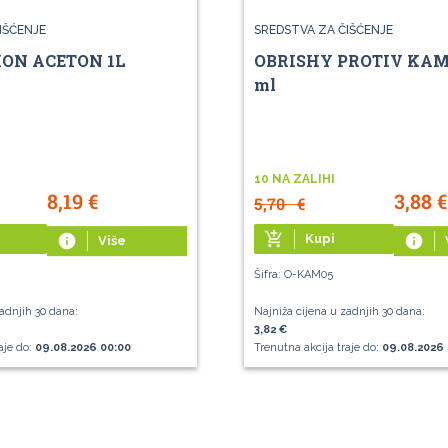
IŠĆENJE
SREDSTVA ZA ČIŠĆENJE
ION ACETON 1L
OBRISHY PROTIV KAM
ml
10 NA ZALIHI
8,19
€
3,88
€
5,70
€
add_shopping_cart
info
Kupi
info
Više
Šifra: O-KAM05
adnjih 30 dana:
Najniža cijena u zadnjih 30 dana:
3,82 €
aje do:
09.08.2026 00:00
Trenutna akcija traje do:
09.08.2026 