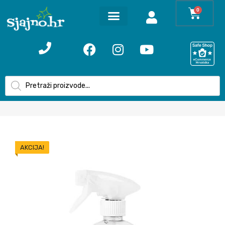
0
AKCIJA!