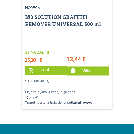
HORECA
M8 SOLUTION GRAFFITI
REMOVER UNIVERSAL 500 ml
14 NA ZALIHI
13,44
€
15,10
€
add_shopping_cart
Kupi
info
Više
Šifra: M8GRU05
Najniža cijena u zadnjih 30 dana:
13,44 €
Trenutna akcija traje do:
09.08.2026 00:00