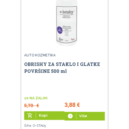
AUTO KOZMETIKA
OBRISHY ZA STAKLO I GLATKE
POVRŠINE 500 ml
10 NA ZALIHI
3,88
€
5,70
€
add_shopping_cart
Kupi
info
Više
Šifra: O-STA05