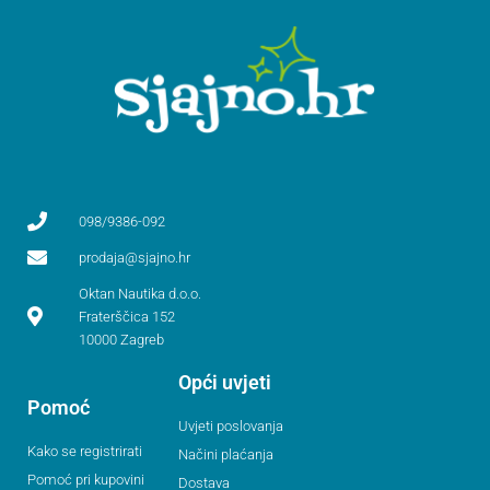
098/9386-092
prodaja@sjajno.hr
Oktan Nautika d.o.o.
Fraterščica 152
10000 Zagreb
Opći uvjeti
Pomoć
Uvjeti poslovanja
Kako se registrirati
Načini plaćanja
Pomoć pri kupovini
Dostava