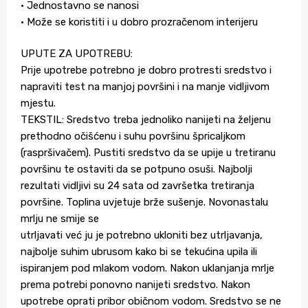
• Jednostavno se nanosi
• Može se koristiti i u dobro prozračenom interijeru
UPUTE ZA UPOTREBU:
Prije upotrebe potrebno je dobro protresti sredstvo i
napraviti test na manjoj površini i na manje vidljivom
mjestu.
TEKSTIL: Sredstvo treba jednoliko nanijeti na željenu
prethodno očišćenu i suhu površinu špricaljkom
(raspršivačem). Pustiti sredstvo da se upije u tretiranu
površinu te ostaviti da se potpuno osuši. Najbolji
rezultati vidljivi su 24 sata od završetka tretiranja
površine. Toplina uvjetuje brže sušenje. Novonastalu
mrlju ne smije se
utrljavati već ju je potrebno ukloniti bez utrljavanja,
najbolje suhim ubrusom kako bi se tekućina upila ili
ispiranjem pod mlakom vodom. Nakon uklanjanja mrlje
prema potrebi ponovno nanijeti sredstvo. Nakon
upotrebe oprati pribor običnom vodom. Sredstvo se ne