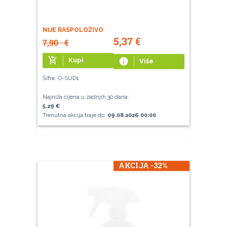
NIJE RASPOLOŽIVO
5,37
€
7,90
€
add_shopping_cart
Kupi
info
Više
Šifra: O-SUD1
Najniža cijena u zadnjih 30 dana:
5,29 €
Trenutna akcija traje do:
09.08.2026 00:00
AKCIJA -32%