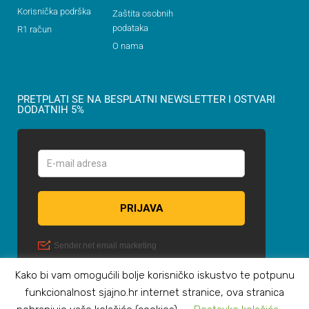
Korisnička podrška
Zaštita osobnih
podataka
R1 račun
O nama
PRETPLATI SE NA BESPLATNI NEWSLETTER I OSTVARI
DODATNIH 5%
Kako bi vam omogućili bolje korisničko iskustvo te potpunu
funkcionalnost sjajno.hr internet stranice, ova stranica