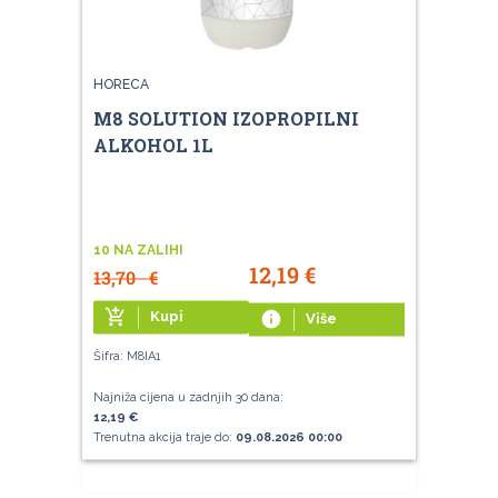
HORECA
M8 SOLUTION IZOPROPILNI
ALKOHOL 1L
10 NA ZALIHI
12,19
€
13,70
€
add_shopping_cart
Kupi
info
Više
Šifra: M8IA1
Najniža cijena u zadnjih 30 dana:
12,19 €
Trenutna akcija traje do:
09.08.2026 00:00