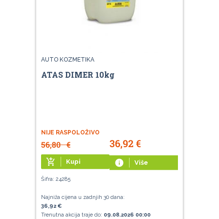
AUTO KOZMETIKA
ATAS DIMER 10kg
NIJE RASPOLOŽIVO
36,92
€
56,80
€
add_shopping_cart
Kupi
info
Više
Šifra: 24285
Najniža cijena u zadnjih 30 dana:
36,92 €
Trenutna akcija traje do:
09.08.2026 00:00