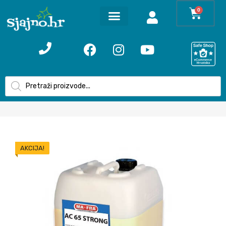
0
AKCIJA!