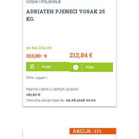
VOSAK I POLIRANJE
ADRIATEH PJENEĆI VOSAK 25
KG
20 NA ZALIHI
212,84
€
313,00
€
add_shopping_cart
Kupi
info
Više
Šifra: 14540-1
Najniža cijena u zadnjih 30 dana:
187,80 €
Trenutna akcija traje do:
09.08.2026 00:00
AKCIJA -11%