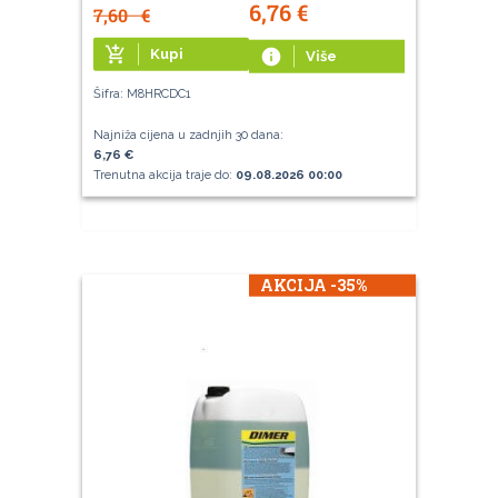
6,76
€
7,60
€
add_shopping_cart
Kupi
info
Više
Šifra: M8HRCDC1
Najniža cijena u zadnjih 30 dana:
6,76 €
Trenutna akcija traje do:
09.08.2026 00:00
AKCIJA -35%