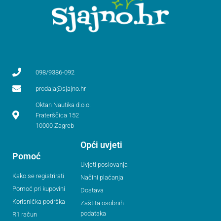
098/9386-092
prodaja@sjajno.hr
Oktan Nautika d.o.o.
Fraterščica 152
10000 Zagreb
Opći uvjeti
Pomoć
Uvjeti poslovanja
Kako se registrirati
Načini plaćanja
Pomoć pri kupovini
Dostava
Korisnička podrška
Zaštita osobnih
podataka
R1 račun