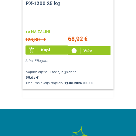
PX-1200 25 kg
10 NA ZALIHI
68,92
€
125,30
€
add_shopping_cart
Kupi
info
Više
Šifra: FB03004
Najniža cijena u zadnjih 30 dana:
68,92 €
Trenutna akcija traje do:
13.08.2026 00:00