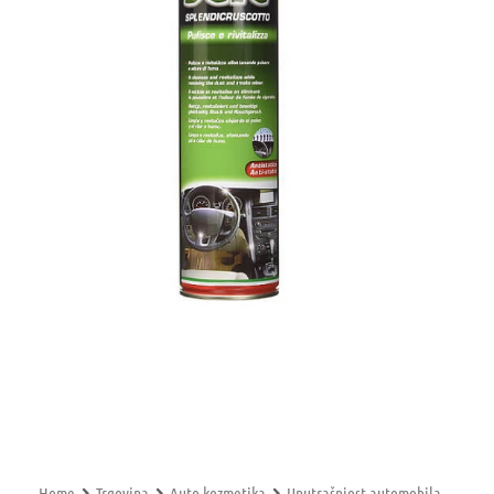
Home
Trgovina
Auto kozmetika
Unutrašnjost automobila