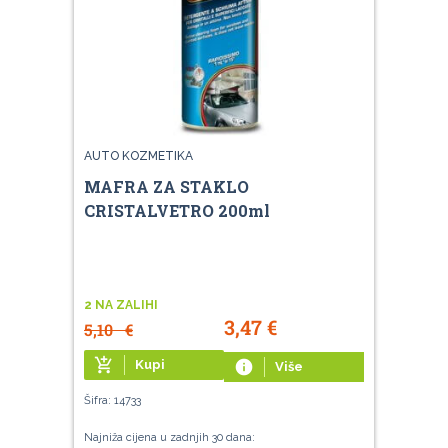
AUTO KOZMETIKA
MAFRA ZA STAKLO
CRISTALVETRO 200ml
2 NA ZALIHI
3,47
€
5,10
€
add_shopping_cart
Kupi
info
Više
Šifra: 14733
Najniža cijena u zadnjih 30 dana: