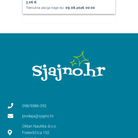
3,06 €
Trenutna akcija traje do:
09.08.2026 00:00
098/9386-092
prodaja@sjajno.hr
Oktan Nautika d.o.o.
Fraterščica 152