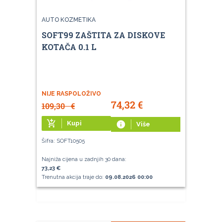
AUTO KOZMETIKA
SOFT99 ZAŠTITA ZA DISKOVE
KOTAČA 0.1 L
NIJE RASPOLOŽIVO
74,32
€
109,30
€
add_shopping_cart
Kupi
info
Više
Šifra: SOFT10505
Najniža cijena u zadnjih 30 dana:
73,23 €
Trenutna akcija traje do:
09.08.2026 00:00