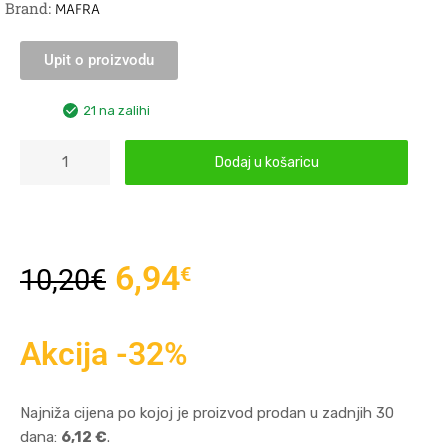
Brand:
MAFRA
Upit o proizvodu
21 na zalihi
Dodaj u košaricu
6,94
€
10,20
€
Akcija -32%
Najniža cijena po kojoj je proizvod prodan u zadnjih 30
dana:
6,12 €
.