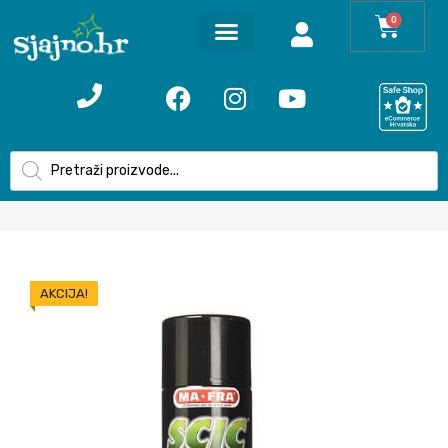
0
AKCIJA!