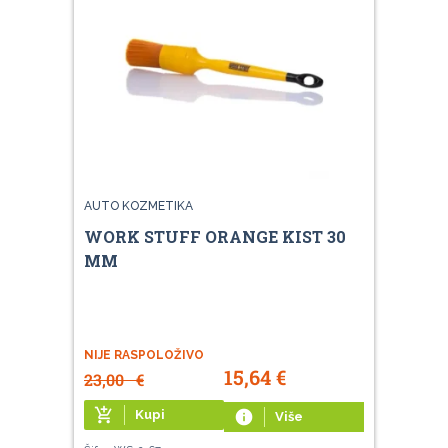
AUTO KOZMETIKA
WORK STUFF ORANGE KIST 30
MM
NIJE RASPOLOŽIVO
15,64
€
23,00
€
add_shopping_cart
Kupi
info
Više