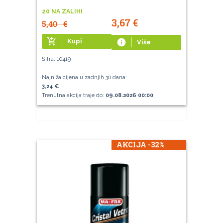
20 NA ZALIHI
3,67
€
5,40
€
add_shopping_cart
Kupi
info
Više
Šifra: 10419
Najniža cijena u zadnjih 30 dana:
3,24 €
Trenutna akcija traje do:
09.08.2026 00:00
AKCIJA -32%