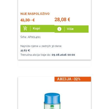
NIJE RASPOLOŽIVO
28,08
€
41,30
€
add_shopping_cart
Kupi
info
Više
Šifra: AP0014011
Najniža cijena u zadnjih 30 dana:
27,67 €
Trenutna akcija traje do:
09.08.2026 00:00
AKCIJA -32%