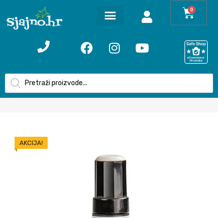
0
AKCIJA!