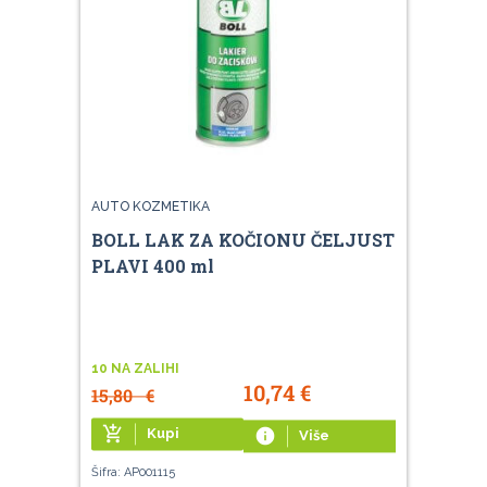
AUTO KOZMETIKA
BOLL LAK ZA KOČIONU ČELJUST
PLAVI 400 ml
10 NA ZALIHI
10,74
€
15,80
€
add_shopping_cart
Kupi
info
Više
Šifra: AP001115