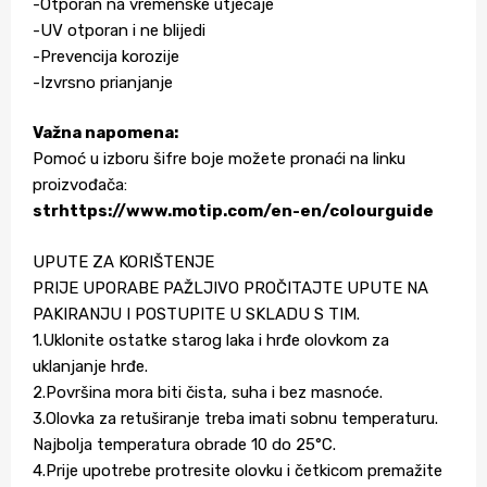
-Otporan na vremenske utjecaje
-UV otporan i ne blijedi
-Prevencija korozije
-Izvrsno prianjanje
Važna napomena:
Pomoć u izboru šifre boje možete pronaći na linku
proizvođača:
strhttps://www.motip.com/en-en/colourguide
UPUTE ZA KORIŠTENJE
PRIJE UPORABE PAŽLJIVO PROČITAJTE UPUTE NA
PAKIRANJU I POSTUPITE U SKLADU S TIM.
1.Uklonite ostatke starog laka i hrđe olovkom za
uklanjanje hrđe.
2.Površina mora biti čista, suha i bez masnoće.
3.Olovka za retuširanje treba imati sobnu temperaturu.
Najbolja temperatura obrade 10 do 25°C.
4.Prije upotrebe protresite olovku i četkicom premažite