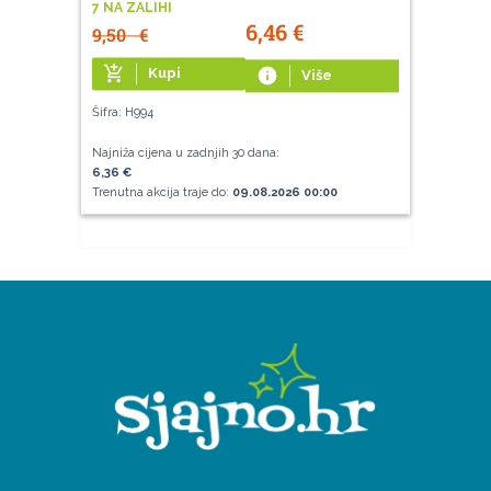
7 NA ZALIHI
6,46
€
9,50
€
add_shopping_cart
Kupi
info
Više
Šifra: H994
Najniža cijena u zadnjih 30 dana:
6,36 €
Trenutna akcija traje do:
09.08.2026 00:00