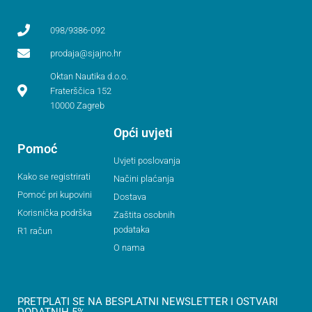
098/9386-092
prodaja@sjajno.hr
Oktan Nautika d.o.o.
Fraterščica 152
10000 Zagreb
Opći uvjeti
Pomoć
Uvjeti poslovanja
Kako se registrirati
Načini plaćanja
Pomoć pri kupovini
Dostava
Korisnička podrška
Zaštita osobnih
podataka
R1 račun
O nama
PRETPLATI SE NA BESPLATNI NEWSLETTER I OSTVARI
DODATNIH 5%