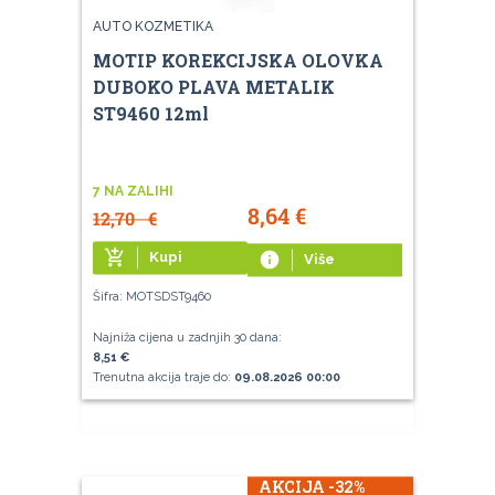
AUTO KOZMETIKA
MOTIP KOREKCIJSKA OLOVKA
DUBOKO PLAVA METALIK
ST9460 12ml
7 NA ZALIHI
8,64
€
12,70
€
add_shopping_cart
Kupi
info
Više
Šifra: MOTSDST9460
Najniža cijena u zadnjih 30 dana:
8,51 €
Trenutna akcija traje do:
09.08.2026 00:00
AKCIJA -32%