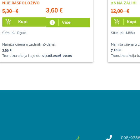
NIJE RASPOLOŽIVO
26 NA ZALIHI
3,60
€
5,30
€
12,00
€
add_shopping_cart
add_shopping_cart
Kupi
info
Kupi
Više
Šifra: K2-R5001
Šifra: K2-M880
Najniža cijena u zadnjih 30 dana:
Najniža cijena u z
3,55 €
7,20 €
Trenutna akcija traje do:
09.08.2026 00:00
Trenutna akcija tr
098/9386