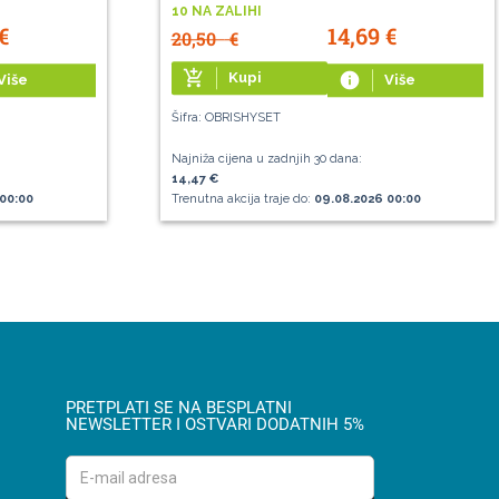
10 NA ZALIHI
€
14,69
€
20,50
€
add_shopping_cart
Kupi
info
Više
Više
Šifra: OBRISHYSET
Najniža cijena u zadnjih 30 dana:
14,47 €
00:00
Trenutna akcija traje do:
09.08.2026 00:00
PRETPLATI SE NA BESPLATNI
NEWSLETTER I OSTVARI DODATNIH 5%