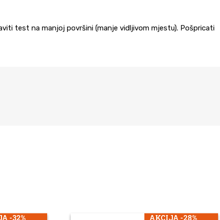
aviti test na manjoj površini (manje vidljivom mjestu). Pošpricati
A -32%
AKCIJA -28%