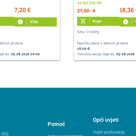
10 NA ZALIHI
7,20
€
18,36
27,00
€
add_shopping_cart
info
Kupi
info
Više
Šifra: O-KAM3
adnjih 30 dana:
Najniža cijena u zadnjih 30 dana:
18,09 €
aje do:
09.08.2026 00:00
Trenutna akcija traje do:
09.08.2026 
Opći uvjeti
Pomoć
Uvjeti poslovanja
-092