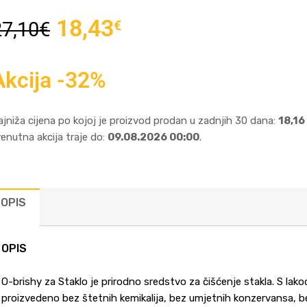
18,43
€
27,10
€
Akcija -32%
ajniža cijena po kojoj je proizvod prodan u zadnjih 30 dana:
18,16
renutna akcija traje do:
09.08.2026 00:00
.
OPIS
OPIS
O-brishy za Staklo je prirodno sredstvo za čišćenje stakla. S lakoć
proizvedeno bez štetnih kemikalija, bez umjetnih konzervansa, bez