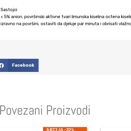
Sastojci:
< 5% anion. površinski aktivne tvari limunska kiselina octena kisel
izravno na površini, ostaviti da djeluje par minuta i obrisati v
Facebook
Povezani Proizvodi
AKCIJA -32%