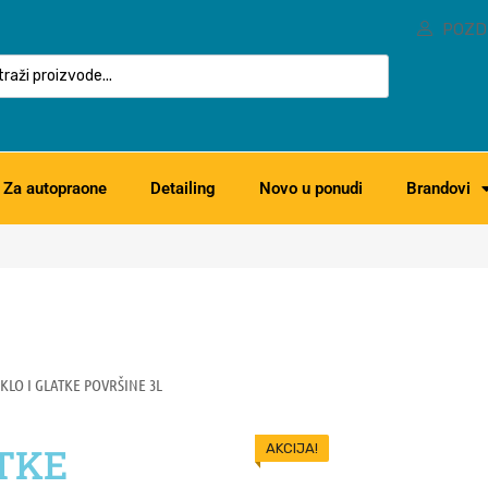
POZD
Za autopraone
Detailing
Novo u ponudi
Brandovi
KLO I GLATKE POVRŠINE 3L
ATKE
AKCIJA!