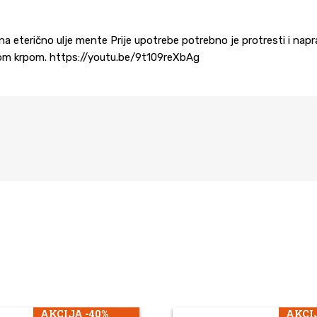
ina eterično ulje mente Prije upotrebe potrebno je protresti i napr
lažnom krpom. https://youtu.be/9t109reXbAg
AKCIJA -40%
AKCIJ