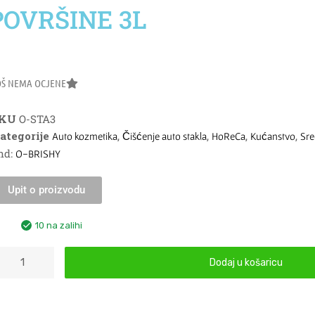
POVRŠINE 3L
OŠ NEMA OCJENE
SKU
O-STA3
ategorije
,
,
,
,
Auto kozmetika
Čišćenje auto stakla
HoReCa
Kućanstvo
Sre
nd:
O-BRISHY
Upit o proizvodu
10 na zalihi
Dodaj u košaricu