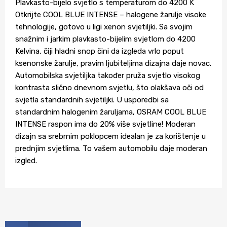
Plavkasto-bijelo svjetlo s temperaturom do 4200 K
Otkrijte COOL BLUE INTENSE – halogene žarulje visoke
tehnologije, gotovo u ligi xenon svjetiljki. Sa svojim
snažnim i jarkim plavkasto-bijelim svjetlom do 4200
Kelvina, čiji hladni snop čini da izgleda vrlo poput
ksenonske žarulje, pravim ljubiteljima dizajna daje novac.
Automobilska svjetiljka također pruža svjetlo visokog
kontrasta slično dnevnom svjetlu, što olakšava oči od
svjetla standardnih svjetiljki. U usporedbi sa
standardnim halogenim žaruljama, OSRAM COOL BLUE
INTENSE raspon ima do 20% više svjetline! Moderan
dizajn sa srebrnim poklopcem idealan je za korištenje u
prednjim svjetlima. To vašem automobilu daje moderan
izgled.