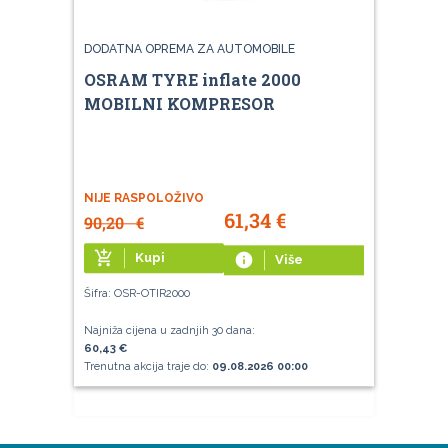
DODATNA OPREMA ZA AUTOMOBILE
OSRAM TYRE inflate 2000
MOBILNI KOMPRESOR
NIJE RASPOLOŽIVO
61,34
€
90,20
€
add_shopping_cart
Kupi
info
Više
Šifra: OSR-OTIR2000
Najniža cijena u zadnjih 30 dana:
60,43 €
Trenutna akcija traje do:
09.08.2026 00:00