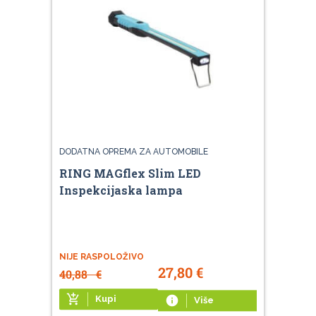
DODATNA OPREMA ZA AUTOMOBILE
RING MAGflex Slim LED
Inspekcijaska lampa
NIJE RASPOLOŽIVO
27,80
€
40,88
€
add_shopping_cart
Kupi
info
Više