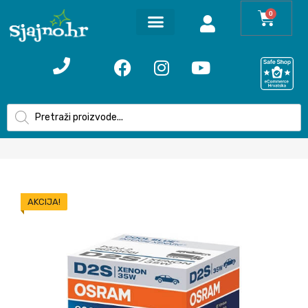
0
AKCIJA!