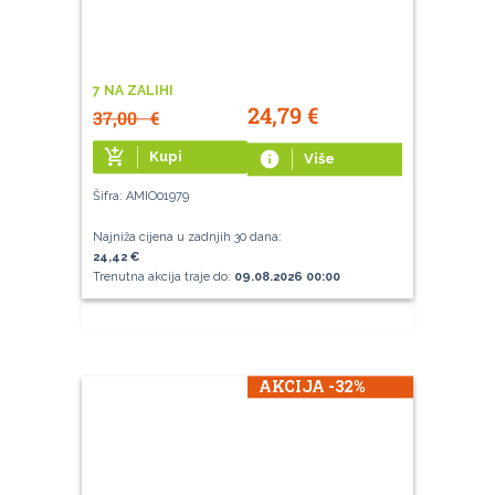
7 NA ZALIHI
24,79
€
37,00
€
add_shopping_cart
Kupi
info
Više
Šifra: AMIO01979
Najniža cijena u zadnjih 30 dana:
24,42 €
Trenutna akcija traje do:
09.08.2026 00:00
AKCIJA -32%