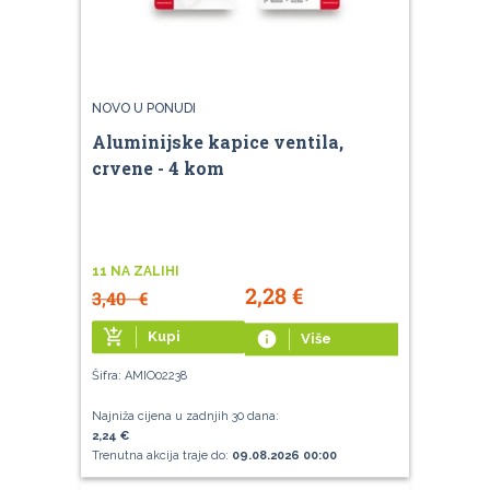
NOVO U PONUDI
Aluminijske kapice ventila,
crvene - 4 kom
11 NA ZALIHI
2,28
€
3,40
€
add_shopping_cart
Kupi
info
Više
Šifra: AMIO02238
Najniža cijena u zadnjih 30 dana:
2,24 €
Trenutna akcija traje do:
09.08.2026 00:00