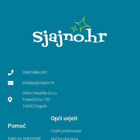
098/9386-092
prodaja@sjajno.hr
Oktan Nautika d.o.o.
Fraterščica 152
10000 Zagreb
Opći uvjeti
Pomoć
Uvjeti poslovanja
Kako se registrirati
Načini plaćanja