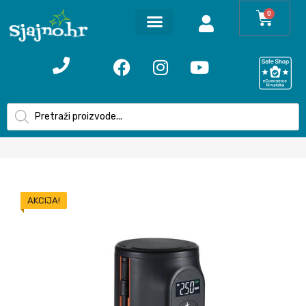
0
AKCIJA!