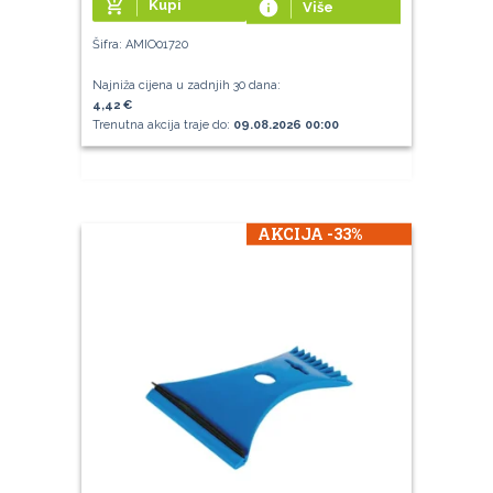
add_shopping_cart
Kupi
info
Više
Šifra: AMIO01720
Najniža cijena u zadnjih 30 dana:
4,42 €
Trenutna akcija traje do:
09.08.2026 00:00
AKCIJA -33%