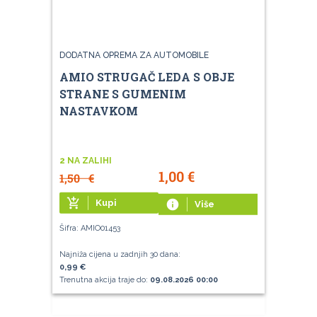
DODATNA OPREMA ZA AUTOMOBILE
AMIO STRUGAČ LEDA S OBJE
STRANE S GUMENIM
NASTAVKOM
2 NA ZALIHI
1,00
€
1,50
€
add_shopping_cart
Kupi
info
Više
Šifra: AMIO01453
Najniža cijena u zadnjih 30 dana:
0,99 €
Trenutna akcija traje do:
09.08.2026 00:00