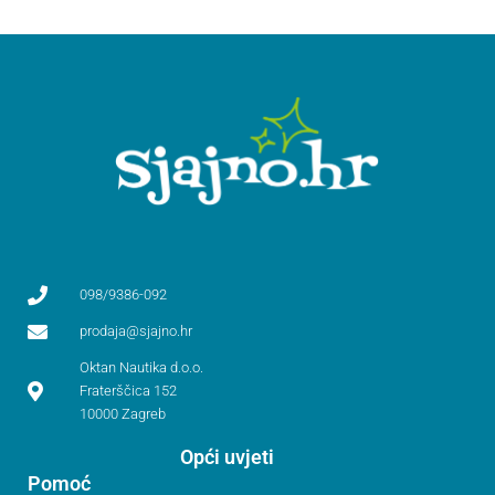
098/9386-092
prodaja@sjajno.hr
Oktan Nautika d.o.o.
Fraterščica 152
10000 Zagreb
Opći uvjeti
Pomoć