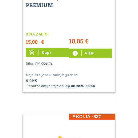
PREMIUM
2 NA ZALIHI
10,05
€
15,00
€
add_shopping_cart
Kupi
info
Više
Šifra: AMIO01971
Najniža cijena u zadnjih 30 dana:
9,90 €
Trenutna akcija traje do:
09.08.2026 00:00
AKCIJA -33%