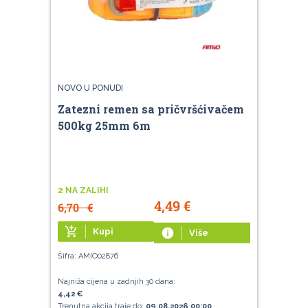
NOVO U PONUDI
Zatezni remen sa pričvršćivačem
500kg 25mm 6m
2 NA ZALIHI
4,49
€
6,70
€
add_shopping_cart
Kupi
info
Više
Šifra: AMIO02876
Najniža cijena u zadnjih 30 dana:
4,42 €
Trenutna akcija traje do:
09.08.2026 00:00