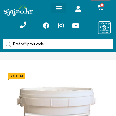
0
AKCIJA!