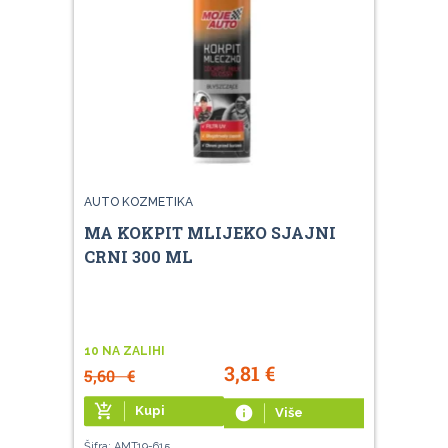
AUTO KOZMETIKA
MA KOKPIT MLIJEKO SJAJNI
CRNI 300 ML
10 NA ZALIHI
3,81
€
5,60
€
add_shopping_cart
Kupi
info
Više
Šifra: AMT19-615