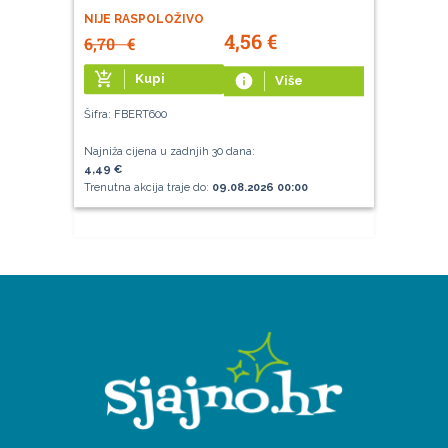
NIJE RASPOLOŽIVO
4,56
€
6,70
€
add_shopping_cart
Kupi
info
Više
Šifra: FBERT600
Najniža cijena u zadnjih 30 dana:
4,49 €
Trenutna akcija traje do:
09.08.2026 00:00