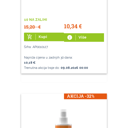
10 NA ZALIHI
10,34
€
15,20
€
add_shopping_cart
Kupi
info
Više
Šifra: AP0010127
Najniža cijena u zadnjih 30 dana:
10,18 €
Trenutna akcija traje do:
09.08.2026 00:00
AKCIJA -32%