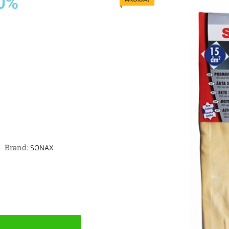
0%
Brand:
SONAX