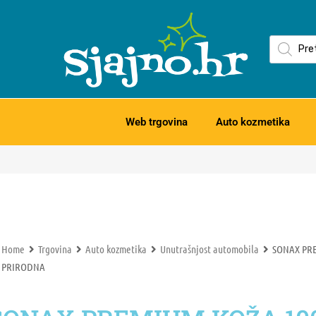
Web trgovina
Auto kozmetika
Home
Trgovina
Auto kozmetika
Unutrašnjost automobila
SONAX PR
PRIRODNA