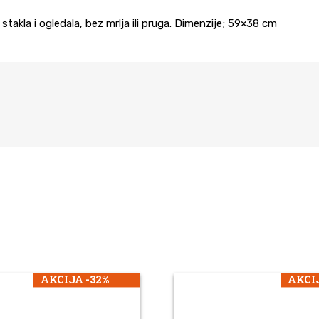
takla i ogledala, bez mrlja ili pruga. Dimenzije; 59×38 cm
AKCIJA -32%
AKCIJ