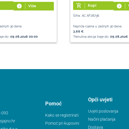
add_shopping_cart
info
Kupi
info
Više
Šifra: AC AF28736
adnjih 30 dana:
Najniža cijena u zadnjih 30 dana:
3,66 €
aje do:
09.08.2026 00:00
Trenutna akcija traje do:
09.08.2026 
Opći uvjeti
Pomoć
Uvjeti poslovanja
-092
Kako se registrirati
Načini plaćanja
jajno.hr
Pomoć pri kupovini
Dostava