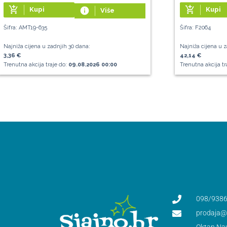
add_shopping_cart
add_shopping_cart
Kupi
info
Kupi
Više
Šifra: AMT19-635
Šifra: F2064
Najniža cijena u zadnjih 30 dana:
Najniža cijena u z
3,36 €
42,14 €
Trenutna akcija traje do:
09.08.2026 00:00
Trenutna akcija tr
098/9386
prodaja@s