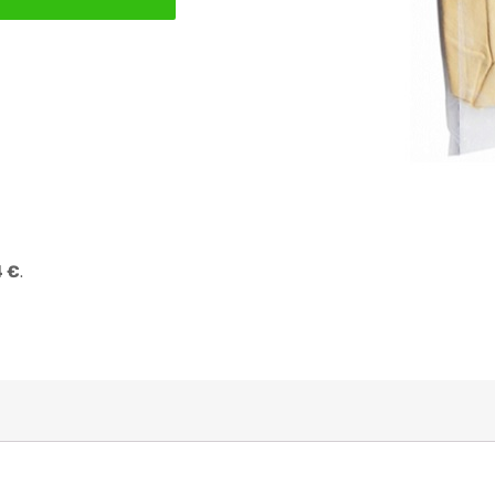
4 €
.