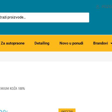
POZD
Za autopraone
Detailing
Novo u ponudi
Brandovi
EMIUM KOŽA 100%
AKCIJA!