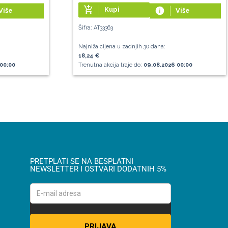
add_shopping_cart
Kupi
info
Više
Više
Šifra: AT33363
Najniža cijena u zadnjih 30 dana:
18,24 €
00:00
Trenutna akcija traje do:
09.08.2026 00:00
PRETPLATI SE NA BESPLATNI
NEWSLETTER I OSTVARI DODATNIH 5%