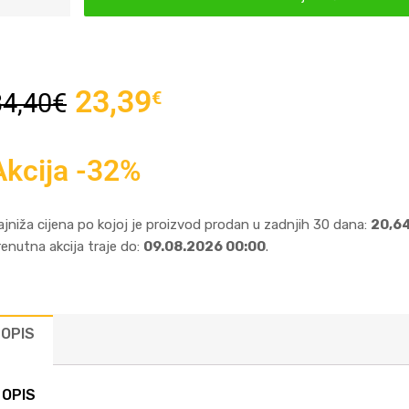
23,39
€
34,40
€
Akcija -32%
ajniža cijena po kojoj je proizvod prodan u zadnjih 30 dana:
20,6
renutna akcija traje do:
09.08.2026 00:00
.
OPIS
OPIS