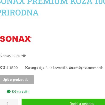
SONAX PREMIUM KOŽA 10
PRIRODNA
OŠ NEMA OCJENE
SKU
416300
Kategorije
,
Auto kozmetika
Unutrašnjost automobila
Upit o proizvodu
105 na zalihi
Dodaj u košaricu