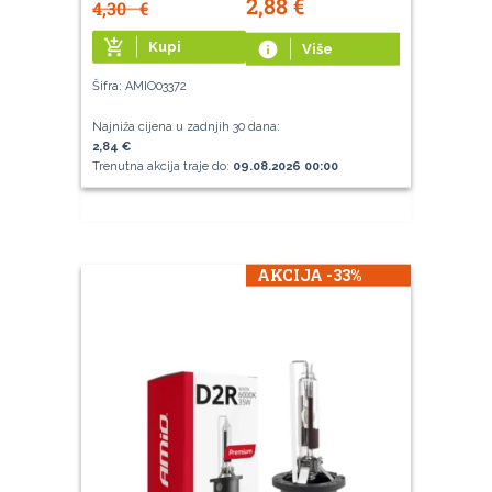
2,88
€
4,30
€
add_shopping_cart
Kupi
info
Više
Šifra: AMIO03372
Najniža cijena u zadnjih 30 dana:
2,84 €
Trenutna akcija traje do:
09.08.2026 00:00
AKCIJA -33%