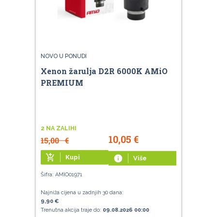
NOVO U PONUDI
Xenon žarulja D2R 6000K AMiO
PREMIUM
2 NA ZALIHI
10,05
€
15,00
€
add_shopping_cart
Kupi
info
Više
Šifra: AMIO01971
Najniža cijena u zadnjih 30 dana:
9,90 €
Trenutna akcija traje do:
09.08.2026 00:00