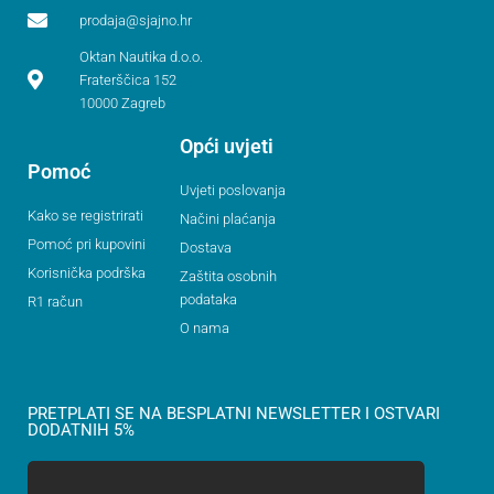
prodaja@sjajno.hr
Oktan Nautika d.o.o.
Fraterščica 152
10000 Zagreb
Opći uvjeti
Pomoć
Uvjeti poslovanja
Kako se registrirati
Načini plaćanja
Pomoć pri kupovini
Dostava
Korisnička podrška
Zaštita osobnih
podataka
R1 račun
O nama
PRETPLATI SE NA BESPLATNI NEWSLETTER I OSTVARI
DODATNIH 5%