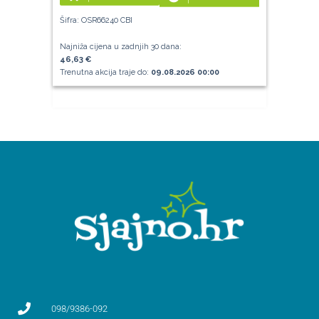
Šifra: OSR66240 CBI
Najniža cijena u zadnjih 30 dana:
46,63 €
Trenutna akcija traje do:
09.08.2026 00:00
098/9386-092