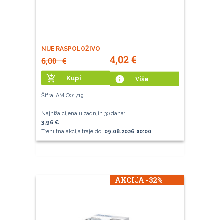
NIJE RASPOLOŽIVO
4,02
€
6,00
€
add_shopping_cart
Kupi
info
Više
Šifra: AMIO01719
Najniža cijena u zadnjih 30 dana:
3,96 €
Trenutna akcija traje do:
09.08.2026 00:00
AKCIJA -32%