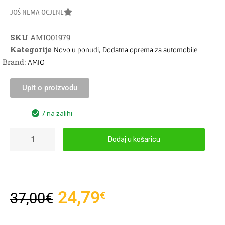
JOŠ NEMA OCJENE
SKU
AMIO01979
Kategorije
,
Novo u ponudi
Dodatna oprema za automobile
Brand:
AMIO
Upit o proizvodu
7 na zalihi
Dodaj u košaricu
24,79
€
37,00
€