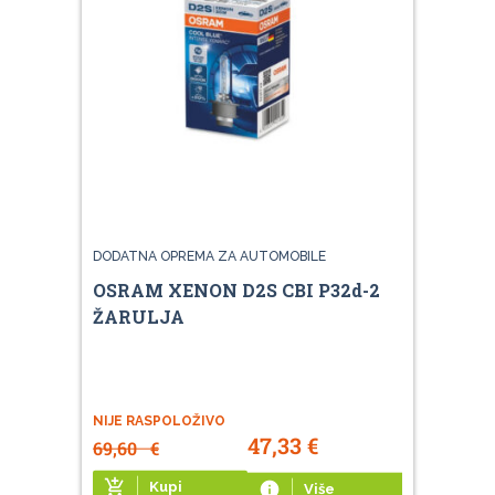
DODATNA OPREMA ZA AUTOMOBILE
OSRAM XENON D2S CBI P32d-2
ŽARULJA
NIJE RASPOLOŽIVO
47,33
€
69,60
€
add_shopping_cart
Kupi
info
Više