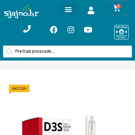
0
AKCIJA!