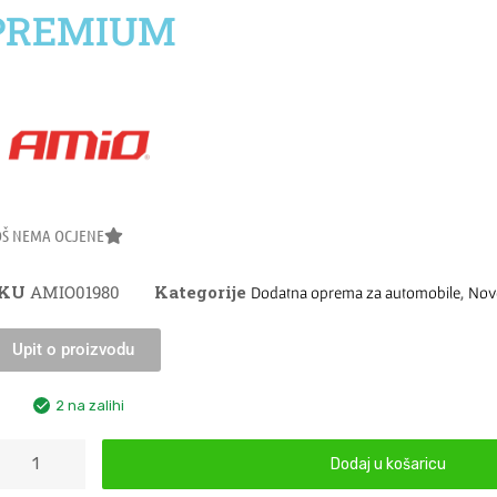
PREMIUM
OŠ NEMA OCJENE
SKU
AMIO01980
Kategorije
,
Dodatna oprema za automobile
Nov
Upit o proizvodu
2 na zalihi
Dodaj u košaricu