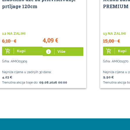
prtljage 120cm
PREMIUM
12 NA ZALIHI
13 NA ZALIHI
4,09
€
6,10
€
15,00
€
add_shopping_cart
add_shopping_cart
Kupi
info
Kupi
Više
Šifra: AMIO03305
Šifra: AMIO01970
Najniža cijena u zadnjih 30 dana:
Najniža cijena u z
4,03 €
9,90 €
Trenutna akcija traje do:
09.08.2026 00:00
Trenutna akcija tr