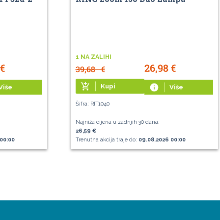
1 NA ZALIHI
€
26,98
€
39,68
€
add_shopping_cart
Kupi
info
Više
Više
Šifra: RIT1040
Najniža cijena u zadnjih 30 dana:
26,59 €
00:00
Trenutna akcija traje do:
09.08.2026 00:00