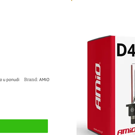
Brand:
o u ponudi
AMIO