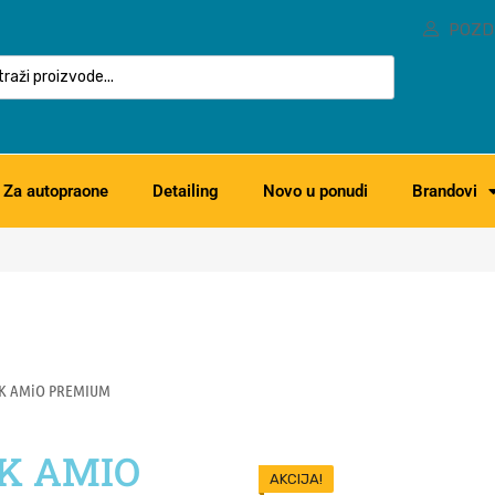
POZD
Za autopraone
Detailing
Novo u ponudi
Brandovi
00K AMiO PREMIUM
0K AMIO
AKCIJA!