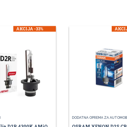
AKCIJA -33%
AKCIJ
I
DODATNA OPREMA ZA AUTOMOB
lja D2R 4300K AMiO
OSRAM XENON D2S CBI