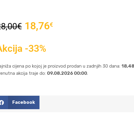
18,76
€
28,00
€
Akcija -33%
ajniža cijena po kojoj je proizvod prodan u zadnjih 30 dana:
18,48
renutna akcija traje do:
09.08.2026 00:00
.
Facebook