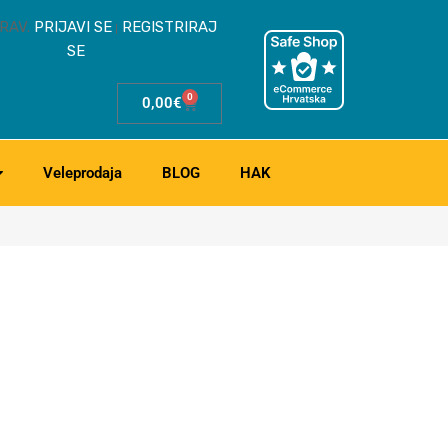
RAV.
PRIJAVI SE
REGISTRIRAJ
|
SE
0
0,00
€
Veleprodaja
BLOG
HAK