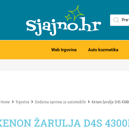
Web trgovina
Auto kozmetika
Home
Trgovina
Dodatna oprema za automobile
Xenon žarulja D4S 43
XENON ŽARULJA D4S 430