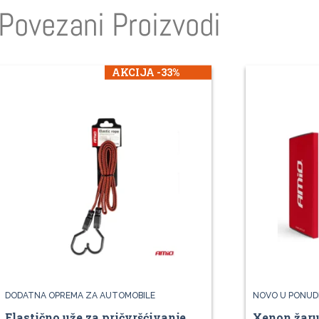
Povezani Proizvodi
AKCIJA -33%
DODATNA OPREMA ZA AUTOMOBILE
NOVO U PONUD
Elastično uže za pričvršćivanje
Xenon žaru