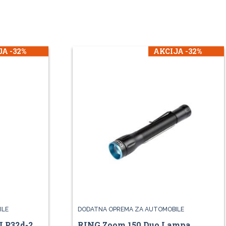
A -32%
AKCIJA -32%
ILE
DODATNA OPREMA ZA AUTOMOBILE
 P32d-2
RING Zoom 150 Duo Lampa