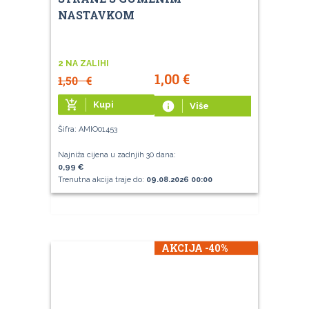
NASTAVKOM
2 NA ZALIHI
1,00
€
1,50
€
add_shopping_cart
Kupi
info
Više
Šifra: AMIO01453
Najniža cijena u zadnjih 30 dana:
0,99 €
Trenutna akcija traje do:
09.08.2026 00:00
AKCIJA -40%