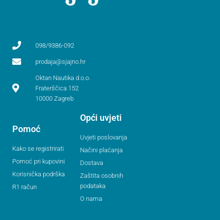
098/9386-092
prodaja@sjajno.hr
Oktan Nautika d.o.o.
Fraterščica 152
10000 Zagreb
Opći uvjeti
Pomoć
Uvjeti poslovanja
Kako se registrirati
Načini plaćanja
Pomoć pri kupovini
Dostava
Korisnička podrška
Zaštita osobnih
podataka
R1 račun
O nama