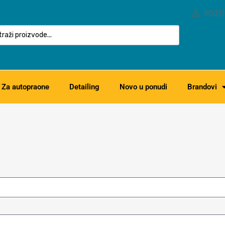
POZD
Za autopraone
Detailing
Novo u ponudi
Brandovi