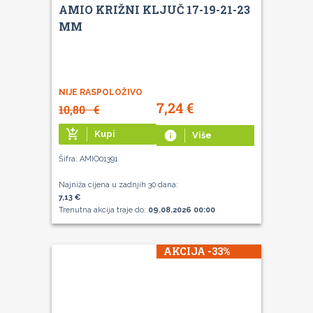
AMIO KRIŽNI KLJUČ 17-19-21-23
MM
NIJE RASPOLOŽIVO
7,24
€
10,80
€
add_shopping_cart
Kupi
info
Više
Šifra: AMIO01391
Najniža cijena u zadnjih 30 dana:
7,13 €
Trenutna akcija traje do:
09.08.2026 00:00
AKCIJA -33%