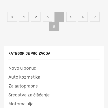
1
2
3
…
5
6
7
8
KATEGORIJE PROIZVODA
Novo u ponudi
Auto kozmetika
Za autopraone
Sredstva za čišćenje
Motorna ulja