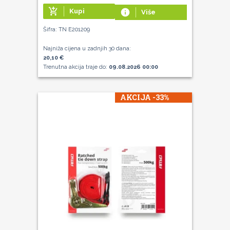
add_shopping_cart
Kupi
info
Više
Šifra: TN E201209
Najniža cijena u zadnjih 30 dana:
20,10 €
Trenutna akcija traje do:
09.08.2026 00:00
AKCIJA -33%