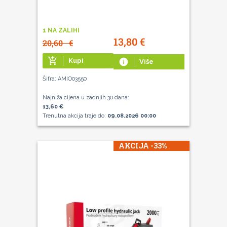
1 NA ZALIHI
13,80
€
20,60
€
add_shopping_cart
Kupi
info
Više
Šifra: AMIO03550
Najniža cijena u zadnjih 30 dana:
13,60 €
Trenutna akcija traje do:
09.08.2026 00:00
AKCIJA -33%