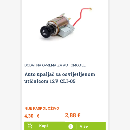
DODATNA OPREMA ZA AUTOMOBILE
Auto upaljač sa osvijetljenom
utičnicom 12V CLI-05
NIJE RASPOLOŽIVO
2,88
€
4,30
€
add_shopping_cart
Kupi
info
Više