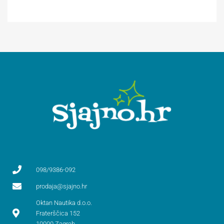
098/9386-092
prodaja@sjajno.hr
Oktan Nautika d.o.o.
Fraterščica 152
10000 Zagreb