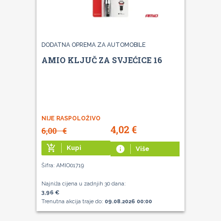
DODATNA OPREMA ZA AUTOMOBILE
AMIO KLJUČ ZA SVJEĆICE 16
NIJE RASPOLOŽIVO
4,02
€
6,00
€
add_shopping_cart
Kupi
info
Više
Šifra: AMIO01719
Najniža cijena u zadnjih 30 dana:
3,96 €
Trenutna akcija traje do:
09.08.2026 00:00