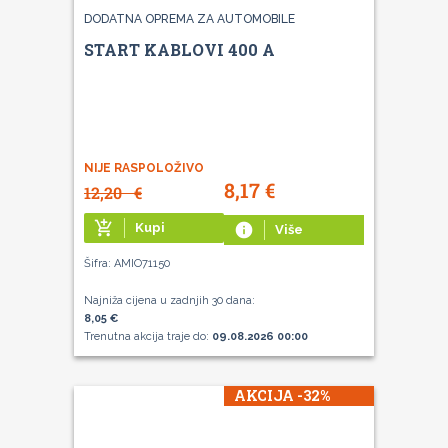
DODATNA OPREMA ZA AUTOMOBILE
START KABLOVI 400 A
NIJE RASPOLOŽIVO
8,17
€
12,20
€
add_shopping_cart
Kupi
info
Više
Šifra: AMIO71150
Najniža cijena u zadnjih 30 dana:
8,05 €
Trenutna akcija traje do:
09.08.2026 00:00
AKCIJA -32%