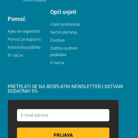
Opći uvjeti
Pomoć
Uvjeti poslovanja
Kako se registrirati
Načini plaćanja
Pomoć pri kupovini
Dostava
Korisnička podrška
Zaštita osobnih
podataka
R1 račun
O nama
PRETPLATI SE NA BESPLATNI NEWSLETTER I OSTVARI
DODATNIH 5%