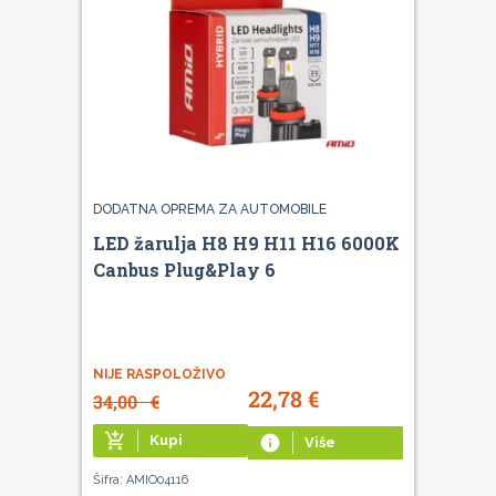
DODATNA OPREMA ZA AUTOMOBILE
LED žarulja H8 H9 H11 H16 6000K
Canbus Plug&Play 6
NIJE RASPOLOŽIVO
22,78
€
34,00
€
add_shopping_cart
Kupi
info
Više
Šifra: AMIO04116