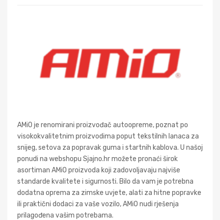
AMiO je renomirani proizvođač autoopreme, poznat po
visokokvalitetnim proizvodima poput tekstilnih lanaca za
snijeg, setova za popravak guma i startnih kablova. U našoj
ponudi na webshopu Sjajno.hr možete pronaći širok
asortiman AMiO proizvoda koji zadovoljavaju najviše
standarde kvalitete i sigurnosti. Bilo da vam je potrebna
dodatna oprema za zimske uvjete, alati za hitne popravke
ili praktični dodaci za vaše vozilo, AMiO nudi rješenja
prilagođena vašim potrebama.