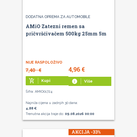
DODATNA OPREMA ZA AUTOMOBILE
AMiO Zatezni remen sa
pričvršćivačem 500kg 25mm 5m
NIJE RASPOLOŽIVO
4,96
€
7,40
€
add_shopping_cart
Kupi
info
Više
Šifra: AMIO01724
Najniža cijena u zadnjih 30 dana:
4,88 €
Trenutna akcija traje do:
09.08.2026 00:00
AKCIJA -33%