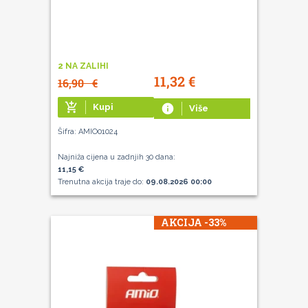
2 NA ZALIHI
11,32
€
16,90
€
add_shopping_cart
Kupi
info
Više
Šifra: AMIO01024
Najniža cijena u zadnjih 30 dana:
11,15 €
Trenutna akcija traje do:
09.08.2026 00:00
AKCIJA -33%