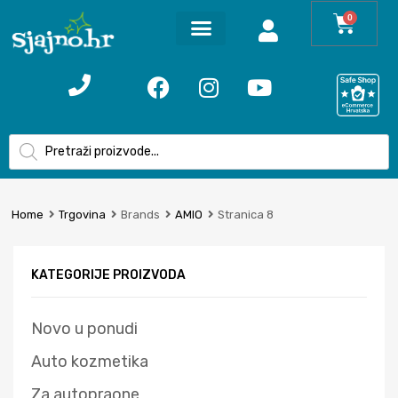
0
Home
Trgovina
Brands
AMIO
Stranica 8
KATEGORIJE PROIZVODA
Novo u ponudi
Auto kozmetika
Za autopraone