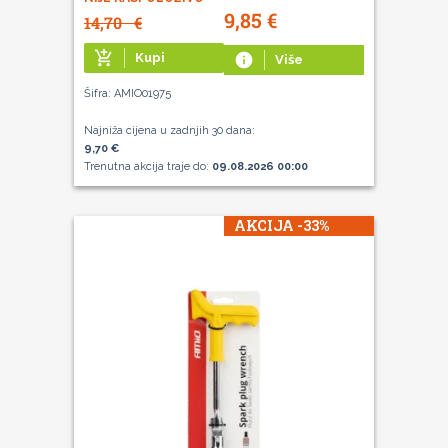
9,85
€
14,70
€
add_shopping_cart
Kupi
info
Više
Šifra: AMIO01975
Najniža cijena u zadnjih 30 dana:
9,70 €
Trenutna akcija traje do:
09.08.2026 00:00
AKCIJA -33%