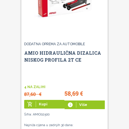
DODATNA OPREMA ZA AUTOMOBILE
AMIO HIDRAULIČNA DIZALICA
NISKOG PROFILA 2T CE
4 NA ZALIHI
58,69
€
87,60
€
add_shopping_cart
Kupi
info
Više
Šifra: AMIO02500
Najniža cijena u zadnjih 30 dana: