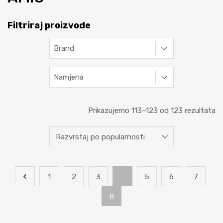
Filtriraj proizvode
Brand
Namjena
Prikazujemo 113–123 od 123 rezultata
1
2
3
…
5
6
7
8