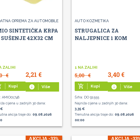
ATNA OPREMA ZA AUTOMOBILE
AUTO KOZMETIKA
IO SINTETIČKA KRPA
STRUGALICA ZA
 SUŠENJE 42X32 CM
NALJEPNICE 1 KOM
A ZALIHI
1 NA ZALIHI
2,21
€
3,40
€
30
€
5,00
€
g_cart
add_shopping_cart
Kupi
info
Kupi
info
Više
Više
a: AMIO01748
Šifra: DO 91555
iža cijena u zadnjih 30 dana:
Najniža cijena u zadnjih 30 dana:
 €
3,35 €
utna akcija traje do:
09.08.2026
Trenutna akcija traje do:
09.08.2026
00
00:00
AKCIJA -33%
AKCIJA -33