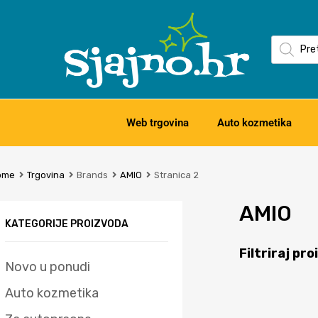
Web trgovina
Auto kozmetika
ome
Trgovina
Brands
AMIO
Stranica 2
AMIO
KATEGORIJE PROIZVODA
Filtriraj pr
Novo u ponudi
Auto kozmetika