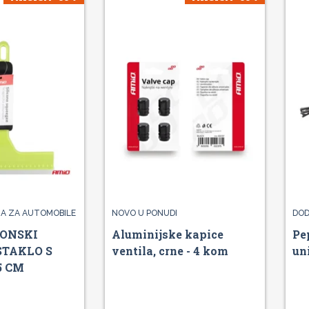
A ZA AUTOMOBILE
NOVO U PONUDI
DOD
KONSKI
Aluminijske kapice
Pe
STAKLO S
ventila, crne - 4 kom
un
5 CM