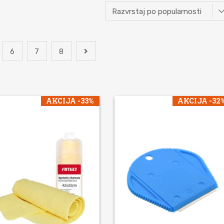
6
7
8
AKCIJA -33%
AKCIJA -32