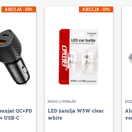
AKCIJA -33%
AKCIJA -33%
NOVO U PONUDI
DOD
punjač QC+PD
LED žarulja W5W clear
Al
+ USB-C
white
ve