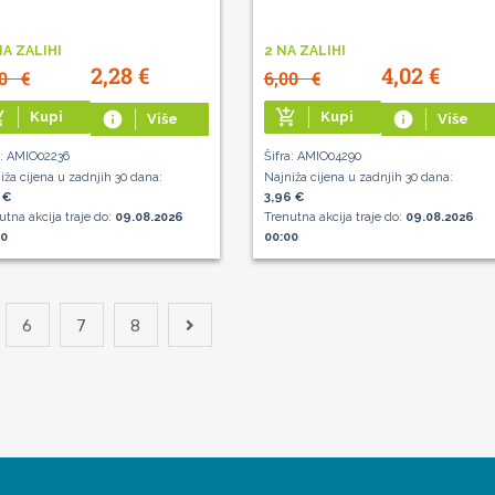
NA ZALIHI
2 NA ZALIHI
2,28
€
4,02
€
40
€
6,00
€
g_cart
add_shopping_cart
Kupi
info
Kupi
info
Više
Više
a: AMIO02236
Šifra: AMIO04290
iža cijena u zadnjih 30 dana:
Najniža cijena u zadnjih 30 dana:
 €
3,96 €
utna akcija traje do:
09.08.2026
Trenutna akcija traje do:
09.08.2026
00
00:00
6
7
8