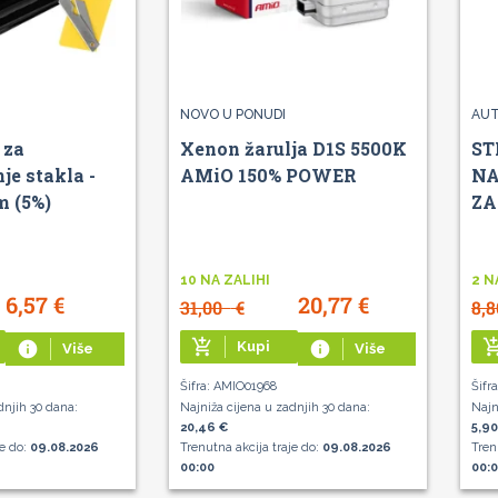
NOVO U PONUDI
AUT
 za
Xenon žarulja D1S 5500K
ST
je stakla -
AMiO 150% POWER
NA
m (5%)
ZA
10 NA ZALIHI
2 N
6,57
€
20,77
€
31,00
€
8,
add_shopping_cart
add_shoppin
info
Kupi
info
Više
Više
Šifra: AMIO01968
Šifr
dnjih 30 dana:
Najniža cijena u zadnjih 30 dana:
Najn
20,46 €
5,90
je do:
09.08.2026
Trenutna akcija traje do:
09.08.2026
Tren
00:00
00: