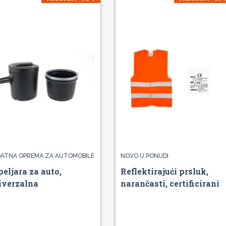
ATNA OPREMA ZA AUTOMOBILE
NOVO U PONUDI
peljara za auto,
Reflektirajući prsluk,
iverzalna
narančasti, certificirani