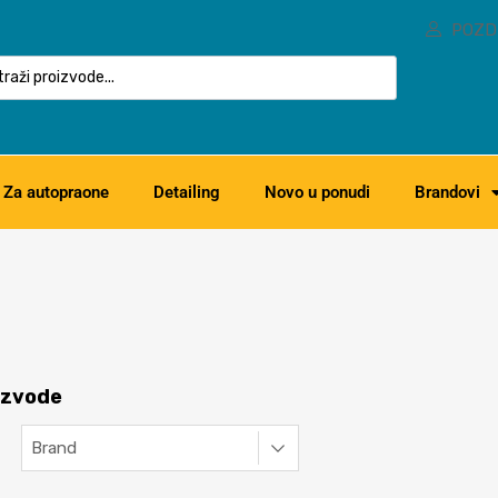
POZD
Za autopraone
Detailing
Novo u ponudi
Brandovi
oizvode
Brand