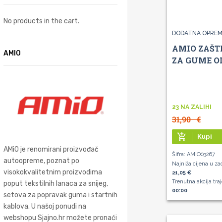
No products in the cart.
DODATNA OPREM
AMIO ZAŠT
AMIO
ZA GUME OD 
23 NA ZALIHI
31,90
€
add_shopping_cart
Kupi
AMiO je renomirani proizvođač
Šifra: AMIO03267
autoopreme, poznat po
Najniža cijena u za
visokokvalitetnim proizvodima
21,05 €
Trenutna akcija tra
poput tekstilnih lanaca za snijeg,
00:00
setova za popravak guma i startnih
kablova. U našoj ponudi na
webshopu Sjajno.hr možete pronaći