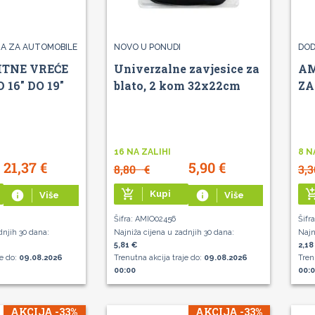
A ZA AUTOMOBILE
NOVO U PONUDI
DOD
ITNE VREĆE
Univerzalne zavjesice za
AM
16" DO 19"
blato, 2 kom 32x22cm
ZA
16 NA ZALIHI
8 N
21,37
€
5,90
€
8,80
€
3,
add_shopping_cart
add_shoppin
info
Kupi
info
Više
Više
Šifra: AMIO02456
Šifr
dnjih 30 dana:
Najniža cijena u zadnjih 30 dana:
Najn
5,81 €
2,18
je do:
09.08.2026
Trenutna akcija traje do:
09.08.2026
Tren
00:00
00:
AKCIJA -33%
AKCIJA -33%