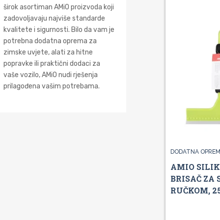
širok asortiman AMiO proizvoda koji
zadovoljavaju najviše standarde
kvalitete i sigurnosti. Bilo da vam je
potrebna dodatna oprema za
zimske uvjete, alati za hitne
popravke ili praktični dodaci za
vaše vozilo, AMiO nudi rješenja
prilagođena vašim potrebama.
DODATNA OPREM
AMIO SILI
BRISAČ ZA 
RUČKOM, 2