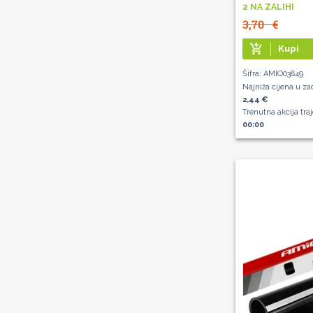
2 NA ZALIHI
3,70
€
add_shopping_cart
Kupi
Šifra: AMIO03849
Najniža cijena u za
2,44 €
Trenutna akcija tra
00:00