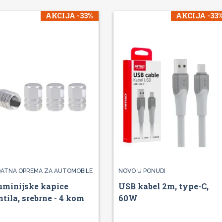
AKCIJA -33%
AKCIJA -33
ATNA OPREMA ZA AUTOMOBILE
NOVO U PONUDI
uminijske kapice
USB kabel 2m, type-C,
ntila, srebrne - 4 kom
60W