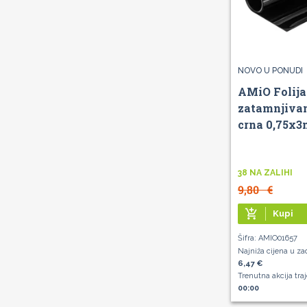
NOVO U PONUDI
AMiO Folija
zatamnjivan
crna 0,75x3
38 NA ZALIHI
9,80
€
add_shopping_cart
Kupi
Šifra: AMIO01657
Najniža cijena u za
6,47 €
Trenutna akcija tra
00:00