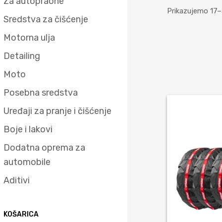
Za autopraone
Prikazujemo 17–
Sredstva za čišćenje
Motorna ulja
Detailing
Moto
Posebna sredstva
Uređaji za pranje i čišćenje
Boje i lakovi
Dodatna oprema za
automobile
Aditivi
KOŠARICA