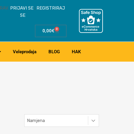
RAV.
PRIJAVI SE
REGISTRIRAJ
|
SE
0
0,00
€
Veleprodaja
BLOG
HAK
Namjena