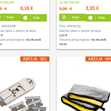
NA ZALIHI
21 NA ZALIHI
6,16
€
3,35
€
20
€
5,00
€
g_cart
add_shopping_cart
Kupi
info
Kupi
info
Više
Više
a: AMIO02168
Šifra: AMIO01735
iža cijena u zadnjih 30 dana:
Najniža cijena u zadnjih 30 dana:
 €
3,30 €
utna akcija traje do:
09.08.2026
Trenutna akcija traje do:
09.08.2026
00
00:00
AKCIJA -32%
AKCIJA -33