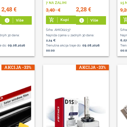
7 NA ZALIHI
15 
2,48
€
2,28
€
3,40
€
9,
add_shopping_cart
add_shoppin
info
Kupi
info
Više
Više
Šifra: AMIO02237
Šifr
dnjih 30 dana:
Najniža cijena u zadnjih 30 dana:
Najn
2,24 €
6,07
je do:
09.08.2026
Trenutna akcija traje do:
09.08.2026
Tren
00:00
00:
AKCIJA -33%
AKCIJA -33%