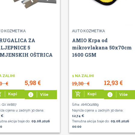
O KOZMETIKA
AUTO KOZMETIKA
RUGALICA ZA
AMIO Krpa od
LJEPNICE 5
mikrovlakana 50x70cm
MJENSKIH OŠTRICA
1600 GSM
A ZALIHI
1 NA ZALIHI
5,98
€
12,93
€
80
€
19,30
€
g_cart
add_shopping_cart
Kupi
info
Kupi
info
Više
Više
a: GV AK867
Šifra: AMIO02869
iža cijena u zadnjih 30 dana:
Najniža cijena u zadnjih 30 dana:
 €
12,74 €
utna akcija traje do:
09.08.2026
Trenutna akcija traje do:
09.08.2026
00
00:00