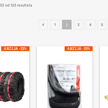
32 od 123 rezultata
1
2
3
4
5
AKCIJA -33%
AKCIJA -33%