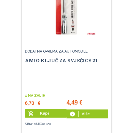
DODATNA OPREMA ZA AUTOMOBILE
AMIO KLJUČ ZA SVJEĆICE 21
1 NA ZALIHI
4,49
€
6,70
€
add_shopping_cart
Kupi
info
Više
Šifra: AMIO01720