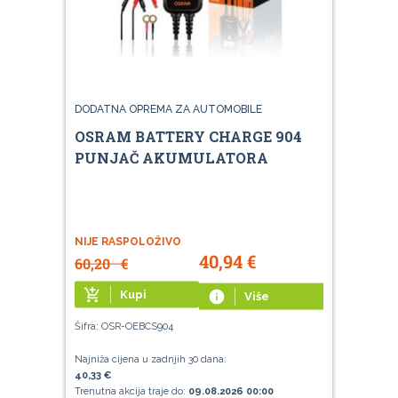
DODATNA OPREMA ZA AUTOMOBILE
OSRAM BATTERY CHARGE 904
PUNJAČ AKUMULATORA
NIJE RASPOLOŽIVO
40,94
€
60,20
€
add_shopping_cart
Kupi
info
Više
Šifra: OSR-OEBCS904
Najniža cijena u zadnjih 30 dana:
40,33 €
Trenutna akcija traje do:
09.08.2026 00:00