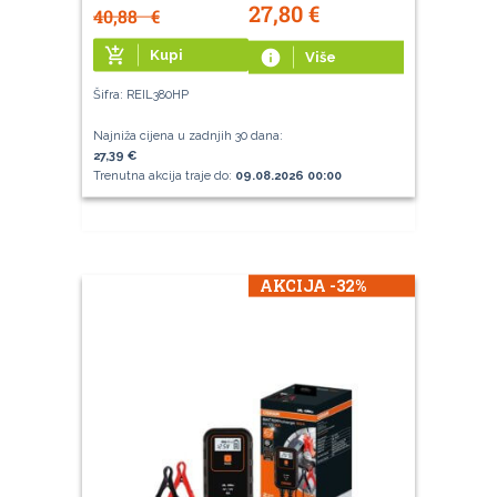
27,80
€
40,88
€
add_shopping_cart
Kupi
info
Više
Šifra: REIL380HP
Najniža cijena u zadnjih 30 dana:
27,39 €
Trenutna akcija traje do:
09.08.2026 00:00
AKCIJA -32%