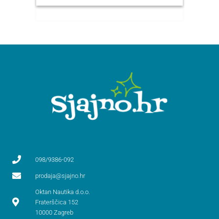
098/9386-092
prodaja@sjajno.hr
Oktan Nautika d.o.o.
Fraterščica 152
10000 Zagreb