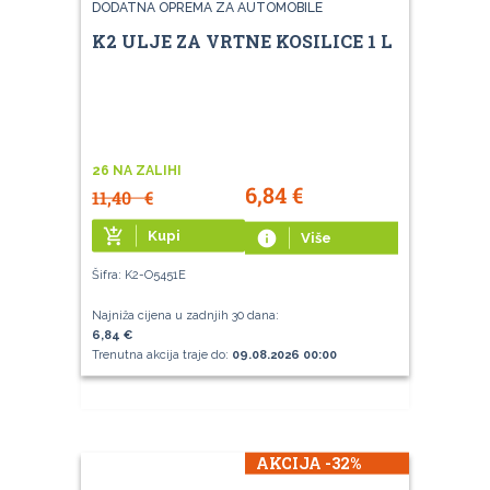
DODATNA OPREMA ZA AUTOMOBILE
K2 ULJE ZA VRTNE KOSILICE 1 L
26 NA ZALIHI
6,84
€
11,40
€
add_shopping_cart
Kupi
info
Više
Šifra: K2-O5451E
Najniža cijena u zadnjih 30 dana:
6,84 €
Trenutna akcija traje do:
09.08.2026 00:00
AKCIJA -32%