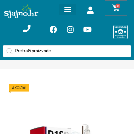
0
AKCIJA!