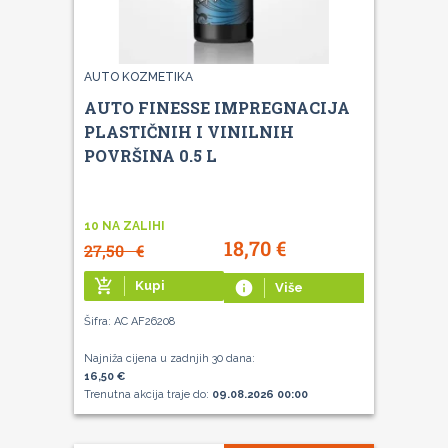
AUTO KOZMETIKA
AUTO FINESSE IMPREGNACIJA
PLASTIČNIH I VINILNIH
POVRŠINA 0.5 L
10 NA ZALIHI
18,70
€
27,50
€
add_shopping_cart
Kupi
info
Više
Šifra: AC AF26208
Najniža cijena u zadnjih 30 dana:
16,50 €
Trenutna akcija traje do:
09.08.2026 00:00