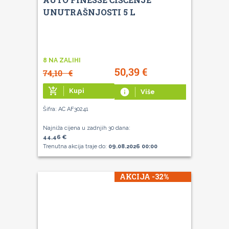
UNUTRAŠNJOSTI 5 L
8 NA ZALIHI
50,39
€
74,10
€
add_shopping_cart
Kupi
info
Više
Šifra: AC AF30241
Najniža cijena u zadnjih 30 dana:
44,46 €
Trenutna akcija traje do:
09.08.2026 00:00
AKCIJA -32%