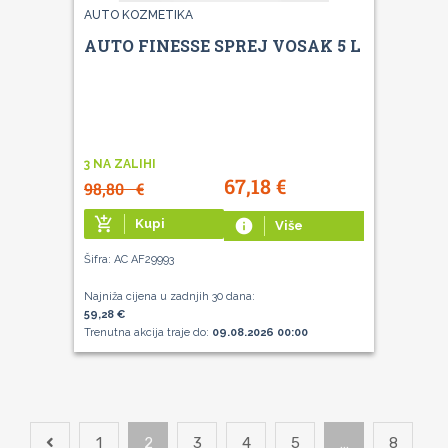
AUTO KOZMETIKA
AUTO FINESSE SPREJ VOSAK 5 L
3 NA ZALIHI
67,18
€
98,80
€
add_shopping_cart
Kupi
info
Više
Šifra: AC AF29993
Najniža cijena u zadnjih 30 dana:
59,28 €
Trenutna akcija traje do:
09.08.2026 00:00
1
2
3
4
5
…
8