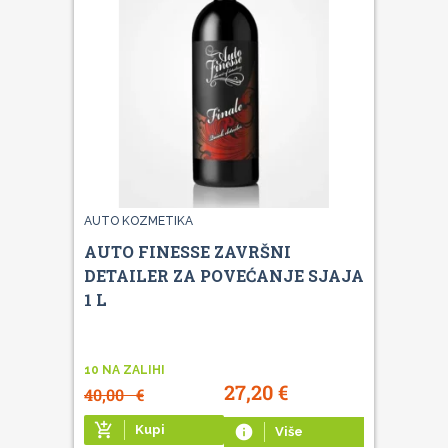
AUTO KOZMETIKA
AUTO FINESSE ZAVRŠNI
DETAILER ZA POVEĆANJE SJAJA
1 L
10 NA ZALIHI
27,20
€
40,00
€
add_shopping_cart
Kupi
info
Više