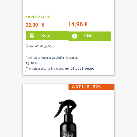
10 NA ZALIHI
14,96
€
22,00
€
add_shopping_cart
Kupi
info
Više
Šifra: AC AF34904
Najniža cijena u zadnjih 30 dana:
13,20 €
Trenutna akcija traje do:
09.08.2026 00:00
AKCIJA -32%