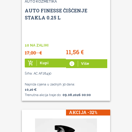
AUTO KOZMETIKA
AUTO FINESSE ČIŠĆENJE
STAKLA 0.25 L
10 NA ZALIHI
11,56
€
17,00
€
add_shopping_cart
Kupi
info
Više
Šifra: AC AF28430
Najniža cijena u zadnjih 30 dana:
10,20 €
Trenutna akcija traje do:
09.08.2026 00:00
AKCIJA -32%