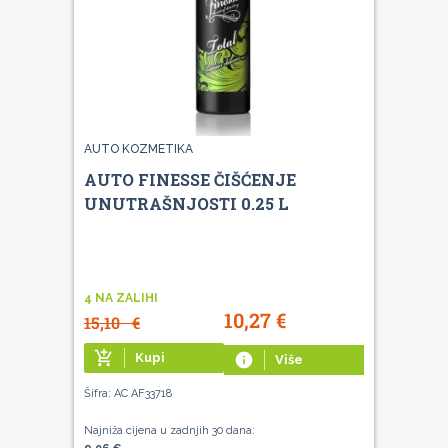
AUTO KOZMETIKA
AUTO FINESSE ČIŠĆENJE
UNUTRAŠNJOSTI 0.25 L
4 NA ZALIHI
10,27
€
15,10
€
add_shopping_cart
Kupi
info
Više
Šifra: AC AF33718
Najniža cijena u zadnjih 30 dana: