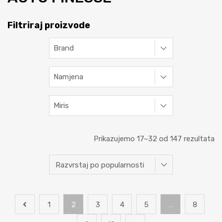
Filtriraj proizvode
Brand
Namjena
Miris
Prikazujemo 17–32 od 147 rezultata
1
2
3
4
5
…
8