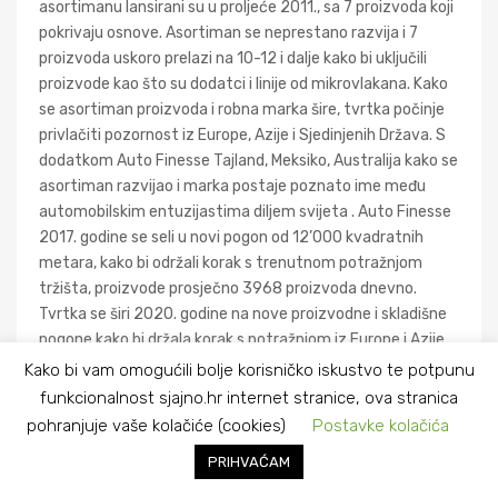
asortimanu lansirani su u proljeće 2011., sa 7 proizvoda koji
pokrivaju osnove. Asortiman se neprestano razvija i 7
proizvoda uskoro prelazi na 10-12 i dalje kako bi uključili
proizvode kao što su dodatci i linije od mikrovlakana. Kako
se asortiman proizvoda i robna marka šire, tvrtka počinje
privlačiti pozornost iz Europe, Azije i Sjedinjenih Država. S
dodatkom Auto Finesse Tajland, Meksiko, Australija kako se
asortiman razvijao i marka postaje poznato ime među
automobilskim entuzijastima diljem svijeta . Auto Finesse
2017. godine se seli u novi pogon od 12’000 kvadratnih
metara, kako bi održali korak s trenutnom potražnjom
tržišta, proizvode prosječno 3968 proizvoda dnevno.
Tvrtka se širi 2020. godine na nove proizvodne i skladišne ​​
pogone kako bi držala korak s potražnjom iz Europe i Azije.
Kako bi vam omogućili bolje korisničko iskustvo te potpunu
https://www.youtube.com/watch?v=jfJdMzzId-Y
funkcionalnost sjajno.hr internet stranice, ova stranica
pohranjuje vaše kolačiće (cookies)
Postavke kolačića
PRIHVAĆAM