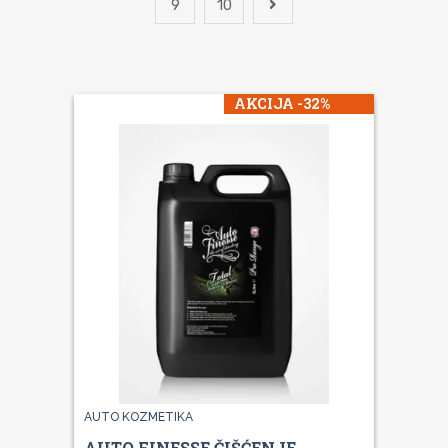
9
10
AKCIJA -32%
AUTO KOZMETIKA
AUTO FINESSE ČIŠĆENJE