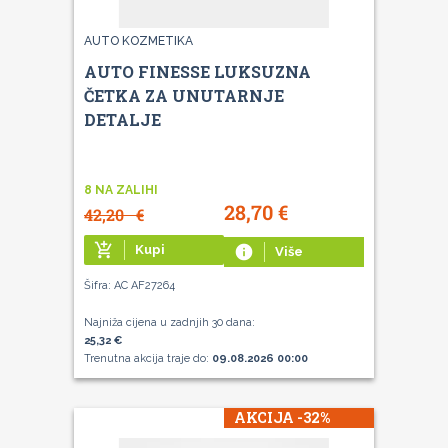
AUTO KOZMETIKA
AUTO FINESSE LUKSUZNA
ČETKA ZA UNUTARNJE
DETALJE
8 NA ZALIHI
28,70
€
42,20
€
add_shopping_cart
Kupi
info
Više
Šifra: AC AF27264
Najniža cijena u zadnjih 30 dana:
25,32 €
Trenutna akcija traje do:
09.08.2026 00:00
AKCIJA -32%