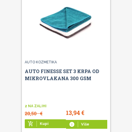
AUTO KOZMETIKA
AUTO FINESSE SET 3 KRPA OD
MIKROVLAKANA 300 GSM
2 NA ZALIHI
13,94
€
20,50
€
add_shopping_cart
Kupi
info
Više