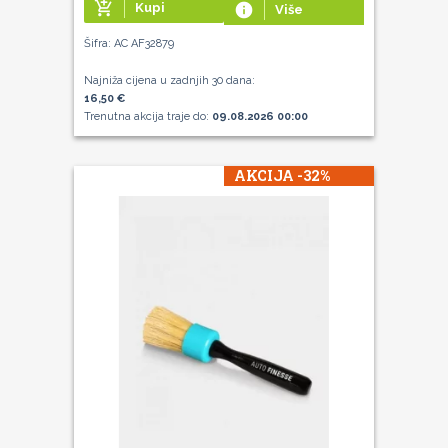
add_shopping_cart
Kupi
info
Više
Šifra: AC AF32879
Najniža cijena u zadnjih 30 dana:
16,50 €
Trenutna akcija traje do:
09.08.2026 00:00
AKCIJA -32%