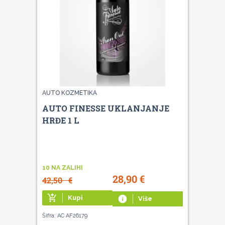
AUTO KOZMETIKA
AUTO FINESSE UKLANJANJE
HRĐE 1 L
10 NA ZALIHI
28,90
€
42,50
€
add_shopping_cart
Kupi
info
Više
Šifra: AC AF26179