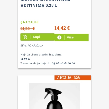
ADITIVIMA 0.25 L
9 NA ZALIHI
14,42
€
21,20
€
add_shopping_cart
Kupi
info
Više
Šifra: AC AF26200
Najniža cijena u zadnjih 30 dana:
12,72 €
Trenutna akcija traje do:
09.08.2026 00:00
AKCIJA -32%