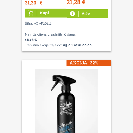
21,28
€
31,30
€
add_shopping_cart
Kupi
info
Više
Šifra: AC AF26212
Najniža cijena u zadnjih 30 dana:
18,78 €
Trenutna akcija traje do:
09.08.2026 00:00
AKCIJA -32%