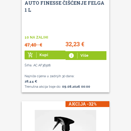
AUTO FINESSE ČIŠĆENJE FELGA
1 L
10 NA ZALIHI
32,23
€
47,40
€
add_shopping_cart
Kupi
info
Više
Šifra: AC AF36308
Najniža cijena u zadnjih 30 dana:
28,44 €
Trenutna akcija traje do:
09.08.2026 00:00
AKCIJA -32%