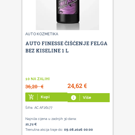
AUTO KOZMETIKA
AUTO FINESSE ČIŠĆENJE FELGA
BEZ KISELINE 1 L
10 NA ZALIHI
24,62
€
36,20
€
add_shopping_cart
Kupi
info
Više
Šifra: AC AF26177
Najniža cijena u zadnjih 30 dana:
21,72 €
Trenutna akcija traje do:
09.08.2026 00:00