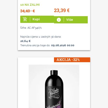
10 NA ZALIHI
23,39
€
34,40
€
add_shopping_cart
Kupi
info
Više
Šifra: AC AF34071
Najniža cijena u zadnjih 30 dana:
20,64 €
Trenutna akcija traje do:
09.08.2026 00:00
AKCIJA -32%