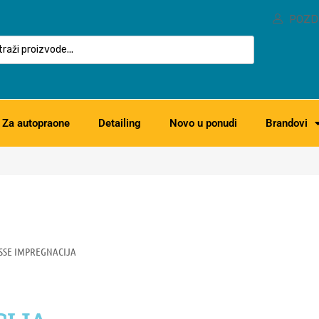
POZD
Za autopraone
Detailing
Novo u ponudi
Brandovi
SSE IMPREGNACIJA