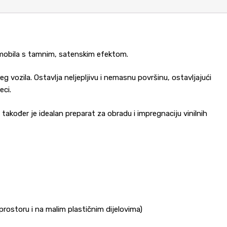
utomobila s tamnim, satenskim efektom.
g vozila. Ostavlja neljepljivu i nemasnu površinu, ostavljajući
eci.
akođer je idealan preparat za obradu i impregnaciju vinilnih
rostoru i na malim plastičnim dijelovima)