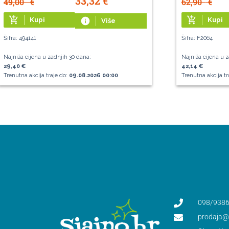
33,32
€
49,00
€
62,90
€
add_shopping_cart
add_shopping_cart
Kupi
info
Kupi
Više
Šifra: 494141
Šifra: F2064
Najniža cijena u zadnjih 30 dana:
Najniža cijena u z
29,40 €
42,14 €
Trenutna akcija traje do:
09.08.2026 00:00
Trenutna akcija tr
098/9386
prodaja@s