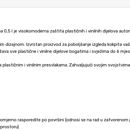
na 0,5 l je visokomoderna zaštita plastičnih i vinilnih dijelova a
him dizajnom. Izvrstan proizvod za poboljšanje izgleda kokpita vaše
žava sve plastične i vinilne dijelove bogatima i svježima do 6 mjes
astičnim i vinilnim presvlakama. Zahvaljujući svojim svojstvima t
nomjerno rasporedite po površini (odnosi se na rad u zatvorenom p
 prostoru)