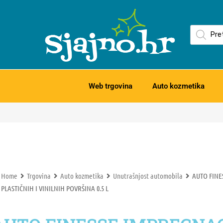
Web trgovina
Auto kozmetika
Home
Trgovina
Auto kozmetika
Unutrašnjost automobila
AUTO FINE
PLASTIČNIH I VINILNIH POVRŠINA 0.5 L