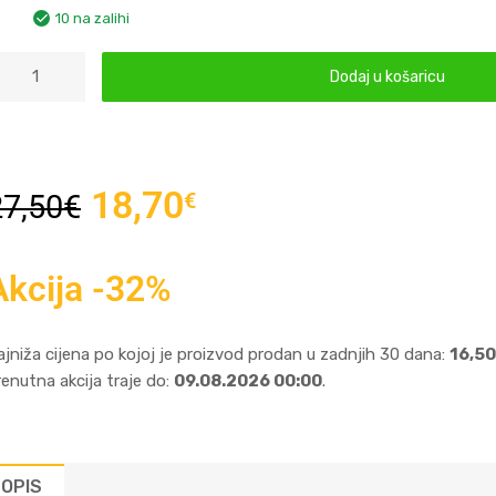
10 na zalihi
Dodaj u košaricu
18,70
€
27,50
€
Akcija -32%
ajniža cijena po kojoj je proizvod prodan u zadnjih 30 dana:
16,50
renutna akcija traje do:
09.08.2026 00:00
.
OPIS