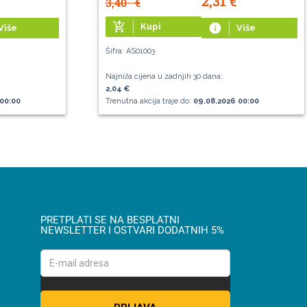
2,31
€
3,40
€
add_shopping_cart
Kupi
info
Više
Više
Šifra: AS01003
Najniža cijena u zadnjih 30 dana:
2,04 €
00:00
Trenutna akcija traje do:
09.08.2026 00:00
PRETPLATI SE NA BESPLATNI
NEWSLETTER I OSTVARI DODATNIH 5%