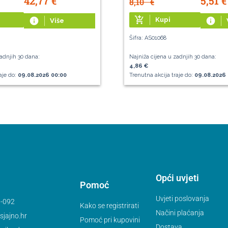
42,77
€
5,51
€
8,10
€
add_shopping_cart
info
Kupi
info
Više
Šifra: AS01068
adnjih 30 dana:
Najniža cijena u zadnjih 30 dana:
4,86 €
aje do:
09.08.2026 00:00
Trenutna akcija traje do:
09.08.2026 
Opći uvjeti
Pomoć
Uvjeti poslovanja
-092
Kako se registrirati
Načini plaćanja
jajno.hr
Pomoć pri kupovini
Dostava