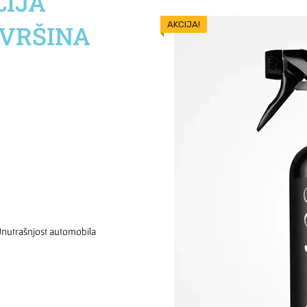
CIJA
AKCIJA!
OVRŠINA
nutrašnjost automobila