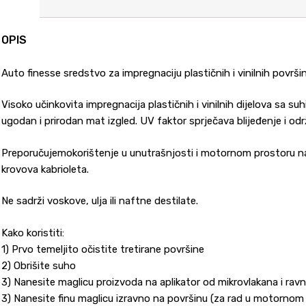
OPIS
Auto finesse sredstvo za impregnaciju plastičnih i vinilnih površi
Visoko učinkovita impregnacija plastičnih i vinilnih dijelova sa su
ugodan i prirodan mat izgled. UV faktor sprječava blijeđenje i odr
Preporučujemokorištenje u unutrašnjosti i motornom prostoru na pl
krovova kabrioleta.
Ne sadrži voskove, ulja ili naftne destilate.
Kako koristiti:
1) Prvo temeljito očistite tretirane površine
2) Obrišite suho
3) Nanesite maglicu proizvoda na aplikator od mikrovlakana i rav
3) Nanesite finu maglicu izravno na površinu (za rad u motornom