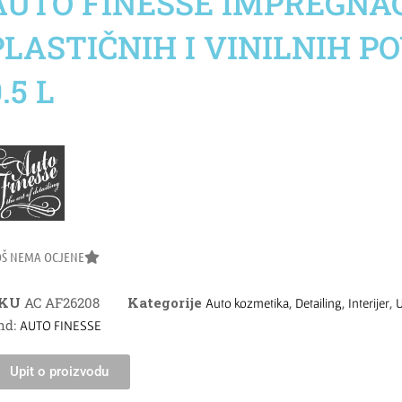
AUTO FINESSE IMPREGNA
PLASTIČNIH I VINILNIH P
.5 L
OŠ NEMA OCJENE
SKU
AC AF26208
Kategorije
,
,
,
Auto kozmetika
Detailing
Interijer
U
nd:
AUTO FINESSE
Upit o proizvodu