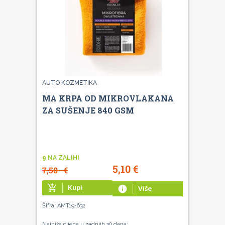
AUTO KOZMETIKA
MA KRPA OD MIKROVLAKANA
ZA SUŠENJE 840 GSM
9 NA ZALIHI
5,10
€
7,50
€
add_shopping_cart
Kupi
info
Više
Šifra: AMT19-632
Najniža cijena u zadnjih 30 dana: