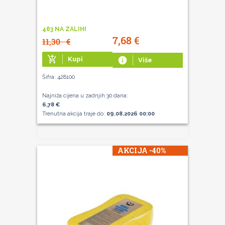
463 NA ZALIHI
7,68
€
11,30
€
add_shopping_cart
Kupi
info
Više
Šifra: 428100
Najniža cijena u zadnjih 30 dana:
6,78 €
Trenutna akcija traje do:
09.08.2026 00:00
AKCIJA -40%