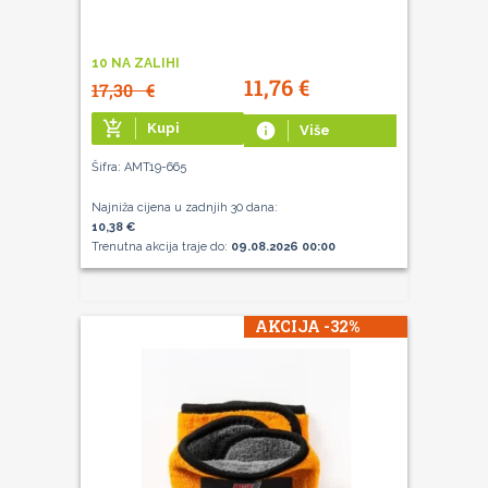
10 NA ZALIHI
11,76
€
17,30
€
add_shopping_cart
Kupi
info
Više
Šifra: AMT19-665
Najniža cijena u zadnjih 30 dana:
10,38 €
Trenutna akcija traje do:
09.08.2026 00:00
AKCIJA -32%