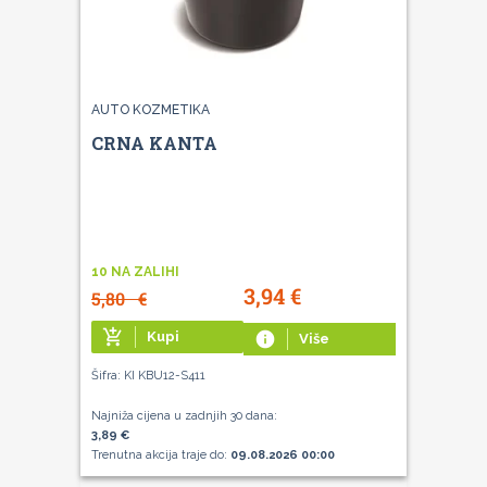
AUTO KOZMETIKA
CRNA KANTA
10 NA ZALIHI
3,94
€
5,80
€
add_shopping_cart
Kupi
info
Više
Šifra: KI KBU12-S411
Najniža cijena u zadnjih 30 dana:
3,89 €
Trenutna akcija traje do:
09.08.2026 00:00