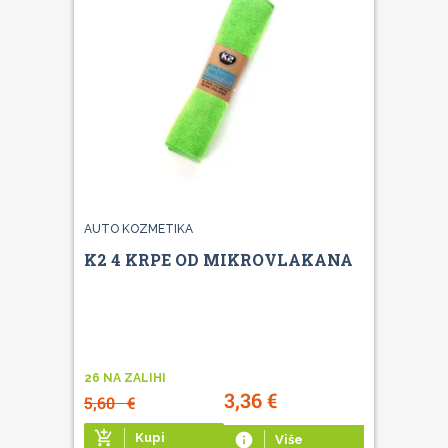
AUTO KOZMETIKA
K2 4 KRPE OD MIKROVLAKANA
26 NA ZALIHI
3,36
€
5,60
€
add_shopping_cart
Kupi
info
Više