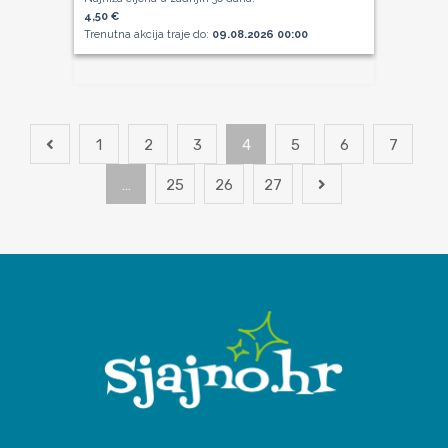
4,50 €
Trenutna akcija traje do:
09.08.2026 00:00
1
2
3
4
5
6
7
…
25
26
27