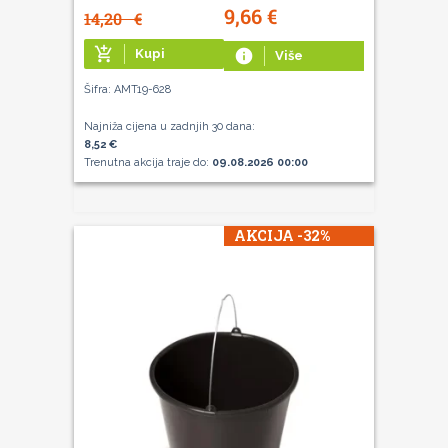
9,66
€
14,20
€
add_shopping_cart
Kupi
info
Više
Šifra: AMT19-628
Najniža cijena u zadnjih 30 dana:
8,52 €
Trenutna akcija traje do:
09.08.2026 00:00
AKCIJA -32%