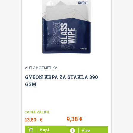
AUTO KOZMETIKA
GYEON KRPA ZA STAKLA 390
GSM
10 NA ZALIHI
9,38
€
13,80
€
add_shopping_cart
Kupi
info
Više