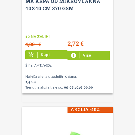
MA KRPA OD MIKROVLAKNA
40X40 CM 370 GSM
10 NA ZALIHI
2,72
€
4,00
€
add_shopping_cart
Kupi
info
Više
Šifra: AMT19-664
Najniža cijena u zadnjih 30 dana:
2,40 €
Trenutna akcija traje do:
09.08.2026 00:00
AKCIJA -40%