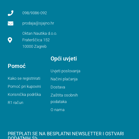
098/9386-092
prodaja@sjajno.hr
Oktan Nautika d.o.o.
Fraterščica 152
10000 Zagreb
Opći uvjeti
Pomoć
Uvjeti poslovanja
Kako se registrirati
Načini plaćanja
Pomoć pri kupovini
Dostava
Korisnička podrška
Zaštita osobnih
podataka
R1 račun
O nama
PRETPLATI SE NA BESPLATNI NEWSLETTER I OSTVARI
DODATNIH 5%