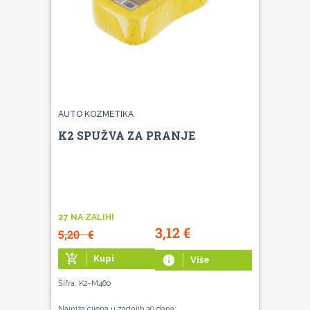
AUTO KOZMETIKA
K2 SPUŽVA ZA PRANJE
27 NA ZALIHI
3,12
€
5,20
€
add_shopping_cart
Kupi
info
Više
Šifra: K2-M460
Najniža cijena u zadnjih 30 dana: