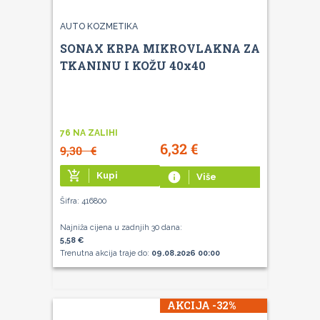
AUTO KOZMETIKA
SONAX KRPA MIKROVLAKNA ZA
TKANINU I KOŽU 40x40
76 NA ZALIHI
6,32
€
9,30
€
add_shopping_cart
Kupi
info
Više
Šifra: 416800
Najniža cijena u zadnjih 30 dana:
5,58 €
Trenutna akcija traje do:
09.08.2026 00:00
AKCIJA -32%