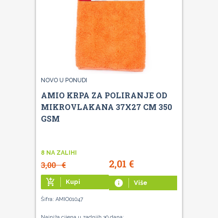
NOVO U PONUDI
AMIO KRPA ZA POLIRANJE OD
MIKROVLAKANA 37X27 CM 350
GSM
8 NA ZALIHI
2,01
€
3,00
€
add_shopping_cart
Kupi
info
Više
Šifra: AMIO01047
Najniža cijena u zadnjih 30 dana: