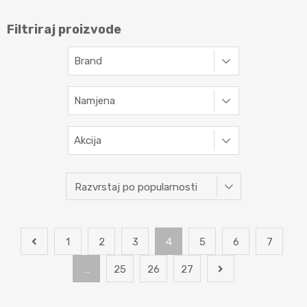
Filtriraj proizvode
Brand
Namjena
Akcija
1
2
3
4
5
6
7
…
25
26
27