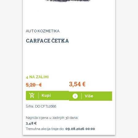
AUTO KOZMETIKA
CARFACE ČETKA
4 NA ZALIHI
3,54
€
5,20
€
add_shopping_cart
Kupi
info
Više
Šifra: DO CFT12686
Najniža cijena u zadnjih 30 dana:
3,48 €
Trenutna akcija traje do:
09.08.2026 00:00