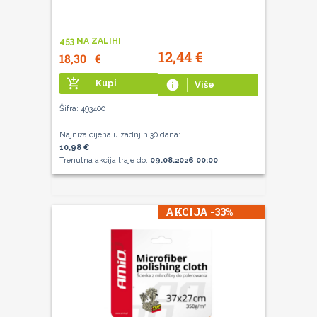
453 NA ZALIHI
12,44
€
18,30
€
add_shopping_cart
Kupi
info
Više
Šifra: 493400
Najniža cijena u zadnjih 30 dana:
10,98 €
Trenutna akcija traje do:
09.08.2026 00:00
AKCIJA -33%