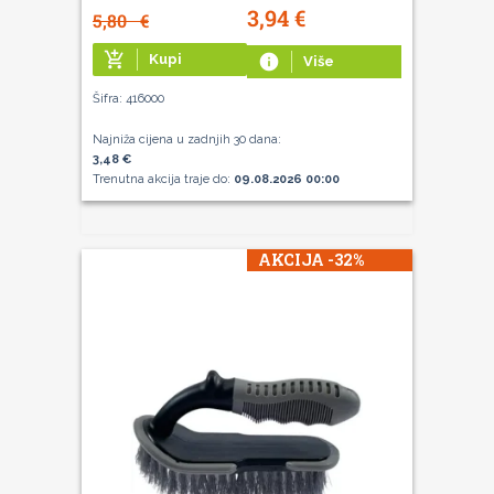
3,94
€
5,80
€
add_shopping_cart
Kupi
info
Više
Šifra: 416000
Najniža cijena u zadnjih 30 dana:
3,48 €
Trenutna akcija traje do:
09.08.2026 00:00
AKCIJA -32%