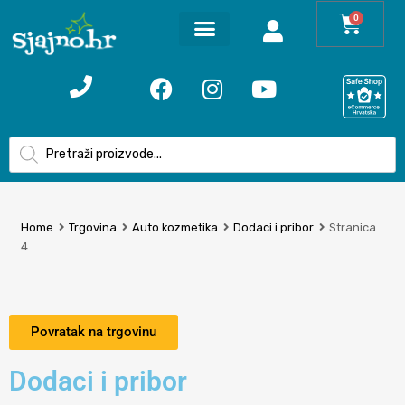
0
Home
Trgovina
Auto kozmetika
Dodaci i pribor
Stranica
4
Povratak na trgovinu
Dodaci i pribor