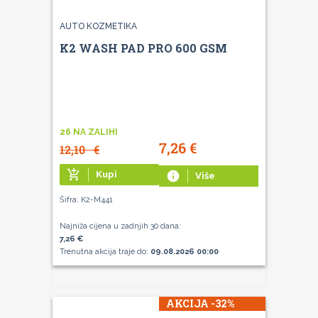
AUTO KOZMETIKA
K2 WASH PAD PRO 600 GSM
26 NA ZALIHI
7,26
€
12,10
€
add_shopping_cart
Kupi
info
Više
Šifra: K2-M441
Najniža cijena u zadnjih 30 dana:
7,26 €
Trenutna akcija traje do:
09.08.2026 00:00
AKCIJA -32%