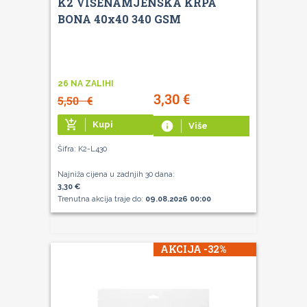
K2 VIŠENAMJENSKA KRPA
BONA 40x40 340 GSM
26 NA ZALIHI
3,30
€
5,50
€
add_shopping_cart
Kupi
info
Više
Šifra: K2-L430
Najniža cijena u zadnjih 30 dana:
3,30 €
Trenutna akcija traje do:
09.08.2026 00:00
AKCIJA -32%