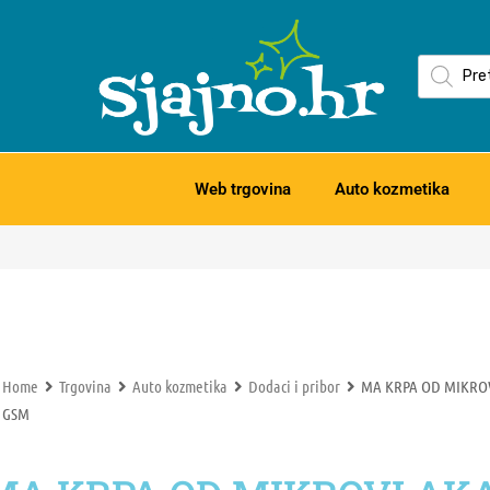
Web trgovina
Auto kozmetika
Home
Trgovina
Auto kozmetika
Dodaci i pribor
MA KRPA OD MIKROV
GSM