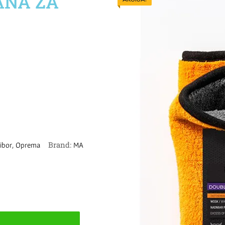
ANA ZA
,
Brand:
ribor
Oprema
MA