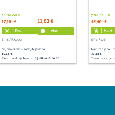
10 NA ZALIHI
7 NA ZALIHI
11,63
€
17,10
€
45,40
€
add_shopping_cart
add_shopping_cart
Kupi
info
Kupi
Više
Šifra: AP001053
Šifra: F2183
Najniža cijena u zadnjih 30 dana:
Najniža cijena u z
11,46 €
30,42 €
Trenutna akcija traje do:
09.08.2026 00:00
Trenutna akcija tr