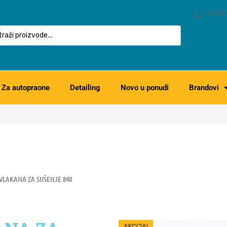
POZD
Za autopraone
Detailing
Novo u ponudi
Brandovi
LAKANA ZA SUŠENJE 840
AKCIJA!