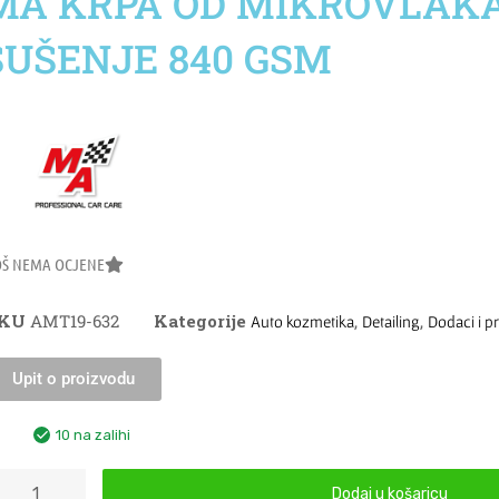
MA KRPA OD MIKROVLAK
SUŠENJE 840 GSM
OŠ NEMA OCJENE
SKU
AMT19-632
Kategorije
,
,
Auto kozmetika
Detailing
Dodaci i p
Upit o proizvodu
10 na zalihi
Dodaj u košaricu