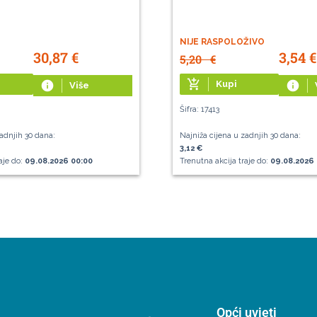
NIJE RASPOLOŽIVO
30,87
€
3,54
€
5,20
€
add_shopping_cart
info
Kupi
info
Više
Šifra: 17413
adnjih 30 dana:
Najniža cijena u zadnjih 30 dana:
3,12 €
aje do:
09.08.2026 00:00
Trenutna akcija traje do:
09.08.2026 
Opći uvjeti