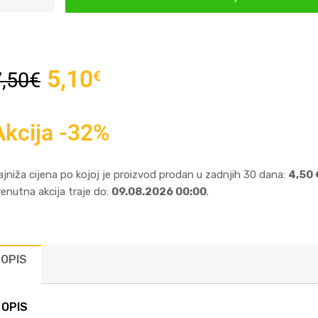
5,10
€
7,50
€
Akcija -32%
ajniža cijena po kojoj je proizvod prodan u zadnjih 30 dana:
4,50 
renutna akcija traje do:
09.08.2026 00:00
.
OPIS
OPIS