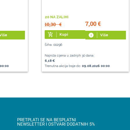
20 NA ZALIHI
7,00
€
10,30
€
add_shopping_cart
Kupi
info
Više
Više
Šifra: 00296
Najniža cijena u zadnjih 30 dana:
6,18 €
00:00
Trenutna akcija traje do:
09.08.2026 00:00
PRETPLATI SE NA BESPLATNI
NEWSLETTER I OSTVARI DODATNIH 5%