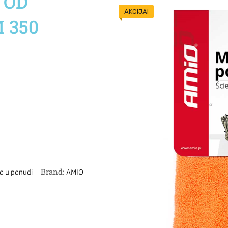
 OD
AKCIJA!
 350
Brand:
o u ponudi
AMIO