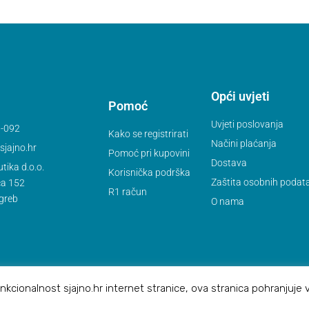
Opći uvjeti
Pomoć
Uvjeti poslovanja
-092
Kako se registrirati
Načini plaćanja
jajno.hr
Pomoć pri kupovini
Dostava
tika d.o.o.
Korisnička podrška
Zaštita osobnih podat
ca 152
R1 račun
greb
O nama
kcionalnost sjajno.hr internet stranice, ova stranica pohranjuje 