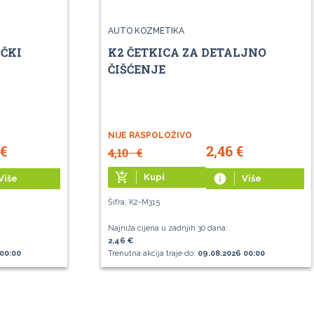
AUTO KOZMETIKA
ČKI
K2 ČETKICA ZA DETALJNO
ČIŠĆENJE
NIJE RASPOLOŽIVO
€
2,46
€
4,10
€
add_shopping_cart
Kupi
info
Više
Više
Šifra: K2-M315
Najniža cijena u zadnjih 30 dana:
2,46 €
00:00
Trenutna akcija traje do:
09.08.2026 00:00