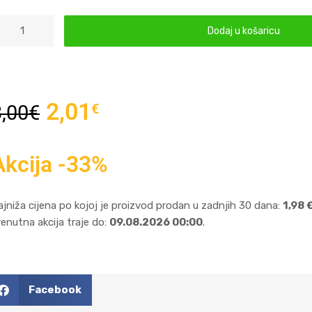
Dodaj u košaricu
2,01
€
3,00
€
Akcija -33%
ajniža cijena po kojoj je proizvod prodan u zadnjih 30 dana:
1,98 
renutna akcija traje do:
09.08.2026 00:00
.
Facebook