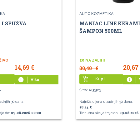
KA
AUTO KOZMETIKA
 I SPUŽVA
MANIAC LINE KERAMI
ŠAMPON 500ML
ŽIVO
20 NA ZALIHI
14,69
€
20,67
30,40
€
add_shopping_cart
info
Kupi
info
Više
8
Šifra: AT33363
adnjih 30 dana:
Najniža cijena u zadnjih 30 dana:
18,24 €
aje do:
09.08.2026 00:00
Trenutna akcija traje do:
09.08.2026 