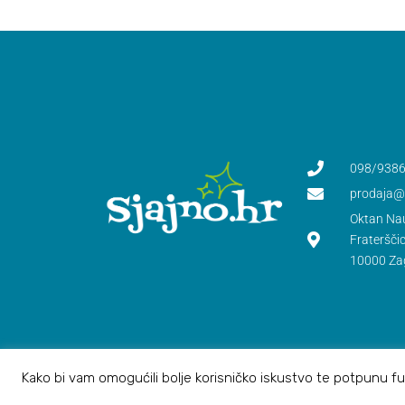
098/9386
prodaja@s
Oktan Nau
Frateršči
10000 Za
Kako bi vam omogućili bolje korisničko iskustvo te potpunu fun
© Sva prava zadržana OKTAN NAUTIKA d.o.o.