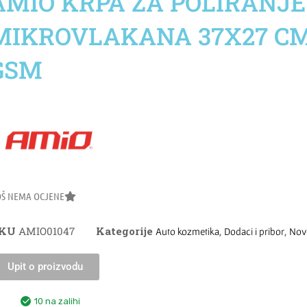
AMIO KRPA ZA POLIRANJE
MIKROVLAKANA 37X27 CM
GSM
OŠ NEMA OCJENE
SKU
AMIO01047
Kategorije
,
,
Auto kozmetika
Dodaci i pribor
Nov
Upit o proizvodu
10 na zalihi