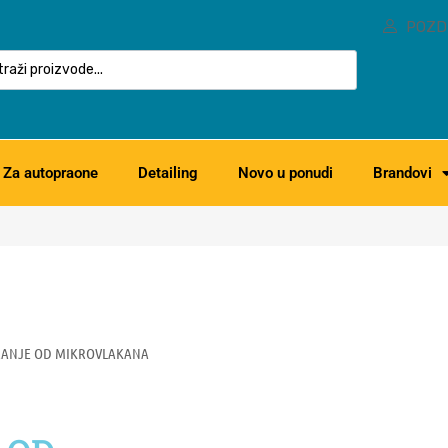
POZD
Za autopraone
Detailing
Novo u ponudi
Brandovi
IRANJE OD MIKROVLAKANA