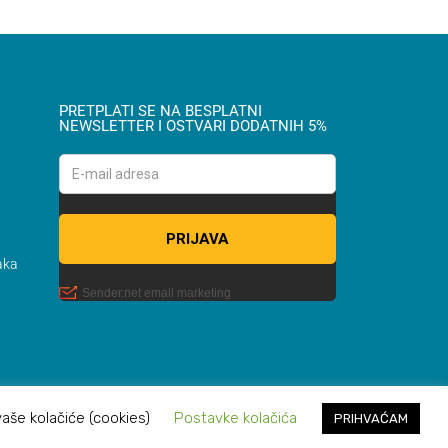
PRETPLATI SE NA BESPLATNI
NEWSLETTER I OSTVARI DODATNIH 5%
aka
vaše kolačiće (cookies)
Postavke kolačića
PRIHVAĆAM