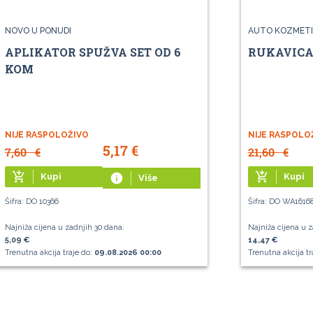
NOVO U PONUDI
AUTO KOZMETI
APLIKATOR SPUŽVA SET OD 6
RUKAVICA
KOM
NIJE RASPOLOŽIVO
NIJE RASPOLO
5,17
€
7,60
€
21,60
€
add_shopping_cart
add_shopping_cart
Kupi
info
Kupi
Više
Šifra: DO 10366
Šifra: DO WA1616
Najniža cijena u zadnjih 30 dana:
Najniža cijena u z
5,09 €
14,47 €
Trenutna akcija traje do:
09.08.2026 00:00
Trenutna akcija tr