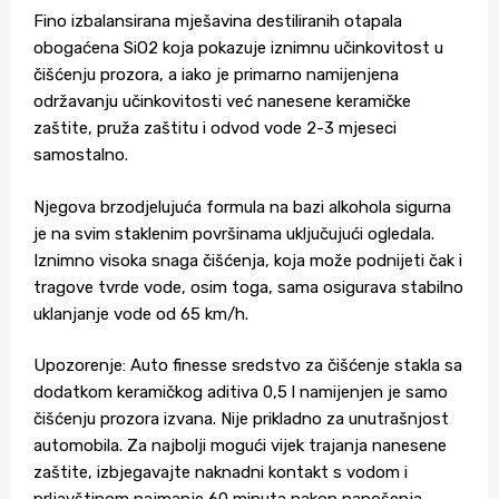
Fino izbalansirana mješavina destiliranih otapala
obogaćena SiO2 koja pokazuje iznimnu učinkovitost u
čišćenju prozora, a iako je primarno namijenjena
održavanju učinkovitosti već nanesene keramičke
zaštite, pruža zaštitu i odvod vode 2-3 mjeseci
samostalno.
Njegova brzodjelujuća formula na bazi alkohola sigurna
je na svim staklenim površinama uključujući ogledala.
Iznimno visoka snaga čišćenja, koja može podnijeti čak i
tragove tvrde vode, osim toga, sama osigurava stabilno
uklanjanje vode od 65 km/h.
Upozorenje: Auto finesse sredstvo za čišćenje stakla sa
dodatkom keramičkog aditiva 0,5 l namijenjen je samo
čišćenju prozora izvana. Nije prikladno za unutrašnjost
automobila. Za najbolji mogući vijek trajanja nanesene
zaštite, izbjegavajte naknadni kontakt s vodom i