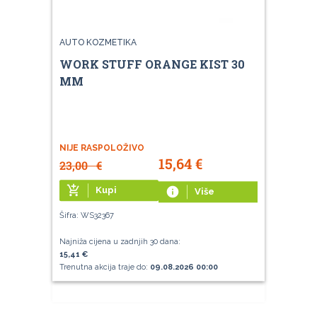
AUTO KOZMETIKA
WORK STUFF ORANGE KIST 30
MM
NIJE RASPOLOŽIVO
15,64
€
23,00
€
add_shopping_cart
Kupi
info
Više
Šifra: WS32367
Najniža cijena u zadnjih 30 dana:
15,41 €
Trenutna akcija traje do:
09.08.2026 00:00