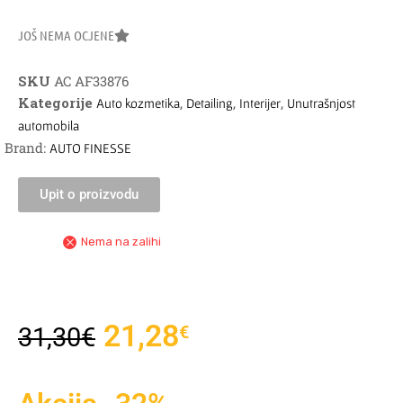
JOŠ NEMA OCJENE
SKU
AC AF33876
Kategorije
,
,
,
Auto kozmetika
Detailing
Interijer
Unutrašnjost
automobila
Brand:
AUTO FINESSE
Upit o proizvodu
Nema na zalihi
21,28
€
31,30
€