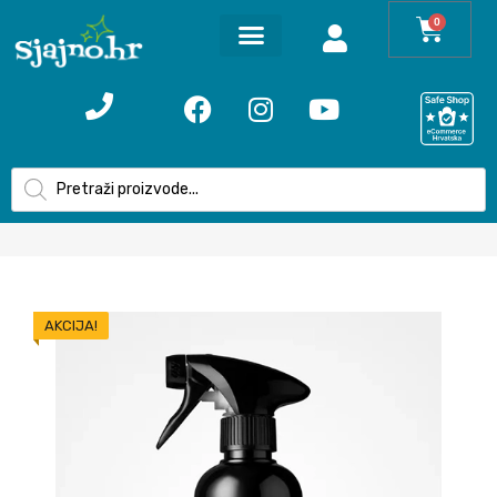
0
AKCIJA!