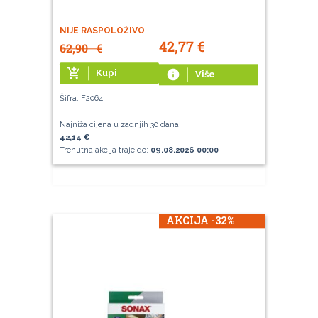
NIJE RASPOLOŽIVO
42,77
€
62,90
€
add_shopping_cart
Kupi
info
Više
Šifra: F2064
Najniža cijena u zadnjih 30 dana:
42,14 €
Trenutna akcija traje do:
09.08.2026 00:00
AKCIJA -32%