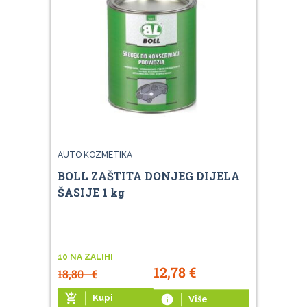
AUTO KOZMETIKA
BOLL ZAŠTITA DONJEG DIJELA
ŠASIJE 1 kg
10 NA ZALIHI
12,78
€
18,80
€
add_shopping_cart
Kupi
info
Više