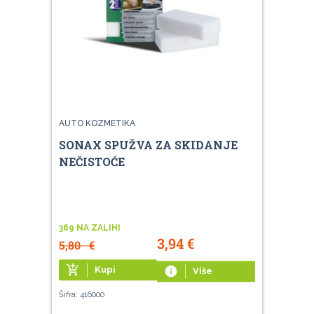
AUTO KOZMETIKA
SONAX SPUŽVA ZA SKIDANJE
NEČISTOĆE
369 NA ZALIHI
3,94
€
5,80
€
add_shopping_cart
Kupi
info
Više
Šifra: 416000