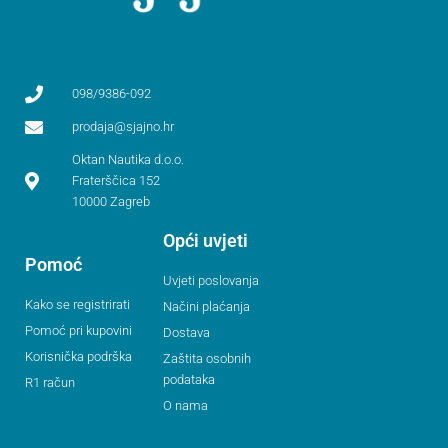
098/9386-092
prodaja@sjajno.hr
Oktan Nautika d.o.o.
Fraterščica 152
10000 Zagreb
Opći uvjeti
Pomoć
Uvjeti poslovanja
Kako se registrirati
Načini plaćanja
Pomoć pri kupovini
Dostava
Korisnička podrška
Zaštita osobnih
podataka
R1 račun
O nama