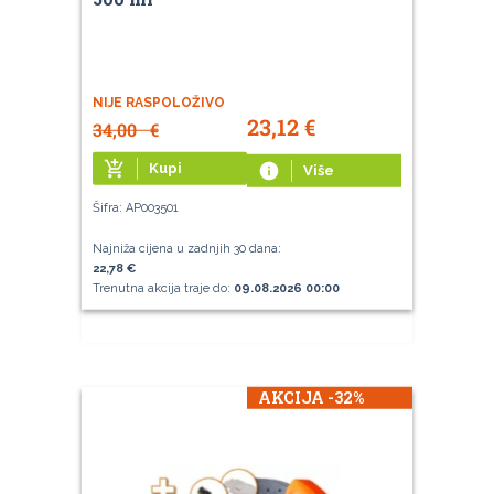
NIJE RASPOLOŽIVO
23,12
€
34,00
€
add_shopping_cart
Kupi
info
Više
Šifra: AP003501
Najniža cijena u zadnjih 30 dana:
22,78 €
Trenutna akcija traje do:
09.08.2026 00:00
AKCIJA -32%