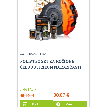
AUTO KOZMETIKA
FOLIATEC SET ZA KOČIONE
ČELJUSTI NEON NARANČASTI
7 NA ZALIHI
30,87
€
45,40
€
add_shopping_cart
Kupi
info
Više