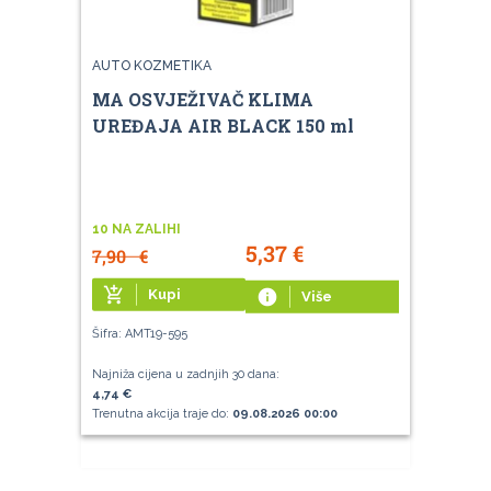
AUTO KOZMETIKA
MA OSVJEŽIVAČ KLIMA
UREĐAJA AIR BLACK 150 ml
10 NA ZALIHI
5,37
€
7,90
€
add_shopping_cart
Kupi
info
Više
Šifra: AMT19-595
Najniža cijena u zadnjih 30 dana:
4,74 €
Trenutna akcija traje do:
09.08.2026 00:00