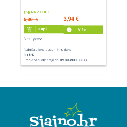
369 NA ZALIHI
3,94
€
5,80
€
add_shopping_cart
Kupi
info
Više
Šifra: 416000
Najniža cijena u zadnjih 30 dana:
3,48 €
Trenutna akcija traje do:
09.08.2026 00:00