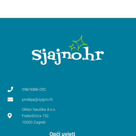
098/9386-092
prodaja@sjajno.hr
Oktan Nautika d.o.o.
Fraterščica 152
10000 Zagreb
Opći uvjeti