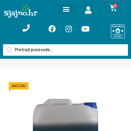
0
AKCIJA!