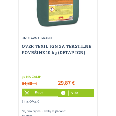
UNUTARNJE PRANJE
OVER TEXIL IGN ZA TEKSTILNE
POVRŠINE 10 kg (DETAP IGN)
30 NA ZALIHI
29,87
€
54,30
€
add_shopping_cart
Kupi
info
Više
Šifra: OP0176
Najniža cijena u zadnjih 30 dana:
29,87 €