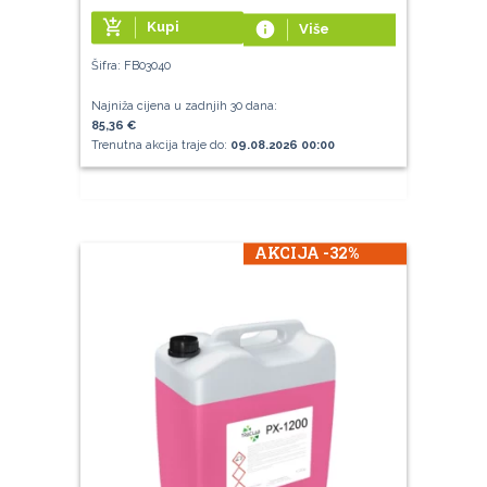
add_shopping_cart
Kupi
info
Više
Šifra: FB03040
Najniža cijena u zadnjih 30 dana:
85,36 €
Trenutna akcija traje do:
09.08.2026 00:00
AKCIJA -32%