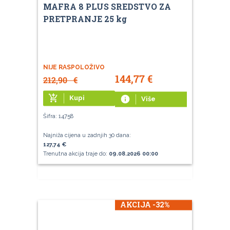
MAFRA 8 PLUS SREDSTVO ZA
PRETPRANJE 25 kg
NIJE RASPOLOŽIVO
144,77
€
212,90
€
add_shopping_cart
Kupi
info
Više
Šifra: 14758
Najniža cijena u zadnjih 30 dana:
127,74 €
Trenutna akcija traje do:
09.08.2026 00:00
AKCIJA -32%