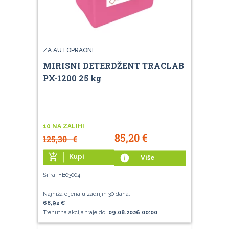
ZA AUTOPRAONE
MIRISNI DETERDŽENT TRACLAB
PX-1200 25 kg
10 NA ZALIHI
85,20
€
125,30
€
add_shopping_cart
Kupi
info
Više
Šifra: FB03004
Najniža cijena u zadnjih 30 dana:
68,92 €
Trenutna akcija traje do:
09.08.2026 00:00